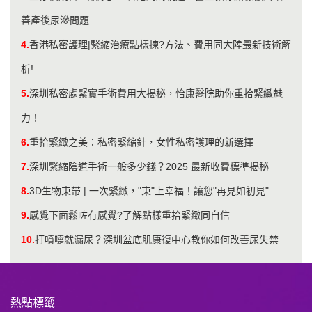
善產後尿滲問題
4.
香港私密護理|緊縮治療點樣揀?方法、費用同大陸最新技術解
析!
5.
深圳私密處緊實手術費用大揭秘，怡康醫院助你重拾緊緻魅
力！
6.
重拾緊緻之美：私密緊縮針，女性私密護理的新選擇
7.
深圳緊縮陰道手術一般多少錢？2025 最新收費標準揭秘
8.
3D生物束帶 | 一次緊緻，"束"上幸福！讓您"再見如初見"
9.
感覺下面鬆咗冇感覺?了解點樣重拾緊緻同自信
10.
​打噴嚏就漏尿？深圳盆底肌康復中心教你如何改善尿失禁
熱點標籤