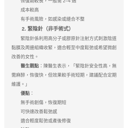
恢復期較長，一般需 2–4 週
成本較高
有手術風險，如感染或縫合不整
2. 緊陰針（非手術式）
緊陰針係利用高分子或膠原針注射方式刺激陰道
黏膜及周邊組織收緊，適合輕至中度鬆弛或希望微創
改善的女性。
醫生觀點
：陳醫生表示，「緊陰針安全性高，無
需麻醉，恢復快，但效果較手術短期，建議配合定期
維護。」
優點
：
無手術創傷，恢復期短
可快速改善鬆弛感
適合輕度鬆弛或產後修復