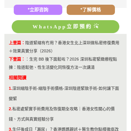
*立即咨詢
*了解價格
WhatsApp立即預約
上壹篇：
陰道緊縮有冇用？香港女生北上深圳做私密修復費用
＋效果真實分享（2026）
下壹篇：
：
生完 BB 後下面鬆咗？2026 深圳私密緊緻療程點
揀：陰道鬆弛、性生活變化同恢復方法一次講清
相關閱讀
1.
深圳縮陰手術-縮陰手術價格-深圳陰道緊致手術-如何讓下面
變緊
2.
私密處緊實手術費用及恢復期全攻略｜香港女性關心的價
錢、方式與真實經驗分享
3.
生仔後成日「瀨尿」？香港媽媽親述＋醫生教你點樣徹底改