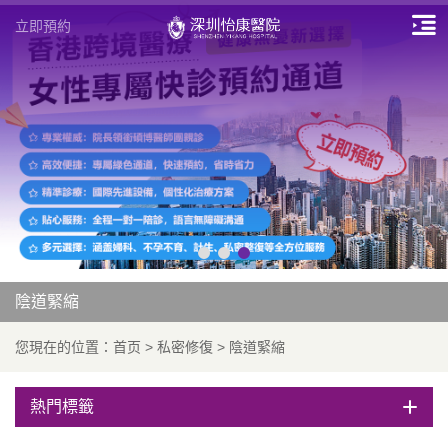
立即預約
陰道緊縮
您現在的位置：
首页
>
私密修復
>
陰道緊縮
熱門標籤