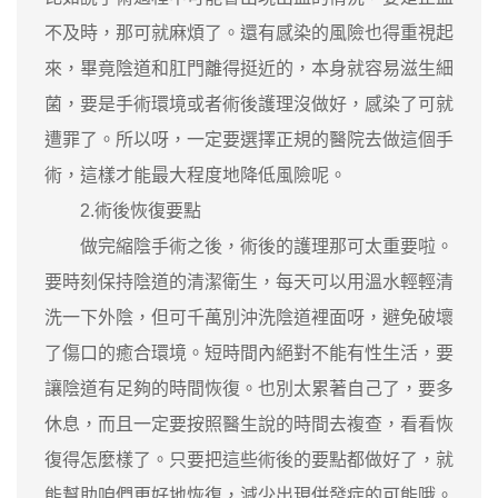
不及時，那可就麻煩了。還有感染的風險也得重視起
來，畢竟陰道和肛門離得挺近的，本身就容易滋生細
菌，要是手術環境或者術後護理沒做好，感染了可就
遭罪了。所以呀，一定要選擇正規的醫院去做這個手
術，這樣才能最大程度地降低風險呢。
2.術後恢復要點
做完縮陰手術之後，術後的護理那可太重要啦。
要時刻保持陰道的清潔衛生，每天可以用溫水輕輕清
洗一下外陰，但可千萬別沖洗陰道裡面呀，避免破壞
了傷口的癒合環境。短時間內絕對不能有性生活，要
讓陰道有足夠的時間恢復。也別太累著自己了，要多
休息，而且一定要按照醫生說的時間去複查，看看恢
復得怎麼樣了。只要把這些術後的要點都做好了，就
能幫助咱們更好地恢復，減少出現併發症的可能哦。