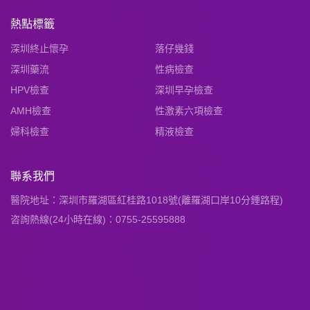
熱點標籤
深圳終止懷孕
落仔幾錢
深圳藥流
性病檢查
HPV檢查
深圳早孕檢查
AMH檢查
性激素六項檢查
婦科檢查
精液檢查
聯系我們
醫院地址：深圳市羅湖區紅桂路1018號(離羅湖口岸10分鍾路程)
咨詢熱線(24小時在線)：0755-25595888