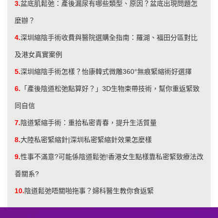
3.
盆底肌鬆弛：產後漏尿有哪些類型、原因？盆底出現問題怎
麼辦？
4.
深圳縮陰手術收費與醫院選購全指南：羅湖、福田分區對比
及港女真實案例
5.
深圳縮陰手術怎樣？怡康韓式微雕360°無痕緊縮術好選擇
6.
「產後陰道松弛點算好？」3D生物束帶技術，幫你重返緊致
同自信
7.
陰道緊縮手術：重拾私密青春，提升生活質量
8.
大陸私密緊縮針|深圳私密緊縮針效果怎麼樣
9.
性事不滿意?可能係陰道鬆弛!香港女生點樣靠私密緊致療法改
善關系?
10.
​陰道鬆弛唔關啪拖事？婦科醫生教你食返緊