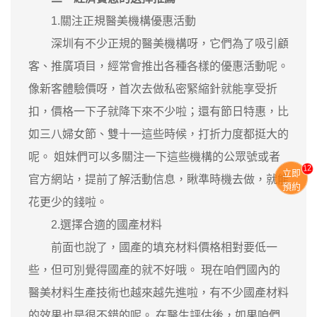
1.關注正規醫美機構優惠活動
深圳有不少正規的醫美機構呀，它們為了吸引顧
客、推廣項目，經常會推出各種各樣的優惠活動呢。
像新客體驗價呀，首次去做私密緊縮針就能享受折
扣，價格一下子就降下來不少啦；還有節日特惠，比
如三八婦女節、雙十一這些時候，打折力度都挺大的
呢。 姐妹們可以多關注一下這些機構的公眾號或者
11
立即
官方網站，提前了解活動信息，瞅準時機去做，就能
預約
花更少的錢啦。
2.選擇合適的國產材料
前面也說了，國產的填充材料價格相對要低一
些，但可別覺得國產的就不好哦。 現在咱們國內的
醫美材料生產技術也越來越先進啦，有不少國產材料
的效果也是很不錯的呢。 在醫生評估後，如果咱們