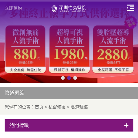
立即預約
陰道緊縮
您現在的位置：
首页
>
私密修復
>
陰道緊縮
熱門標籤