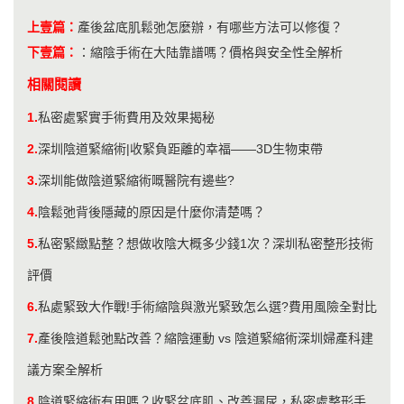
上壹篇：
產後盆底肌鬆弛怎麼辦，有哪些方法可以修復？
下壹篇：
：
縮陰手術在大陆靠譜嗎？價格與安全性全解析
相關閱讀
1.
私密處緊實手術費用及效果揭秘
2.
深圳陰道緊縮術|收緊負距離的幸福——3D生物束帶
3.
深圳能做陰道緊縮術嘅醫院有邊些?
4.
陰鬆弛背後隱藏的原因是什麼你清楚嗎？
5.
私密緊緻點整？想做收陰大概多少錢1次？深圳私密整形技術
評價
6.
私處緊致大作戰!手術縮陰與激光緊致怎么選?費用風險全對比
7.
產後陰道鬆弛點改善？縮陰運動 vs 陰道緊縮術深圳婦產科建
議方案全解析
8.
陰道緊縮術有用嗎？收緊盆底肌、改善漏尿，私密處整形手