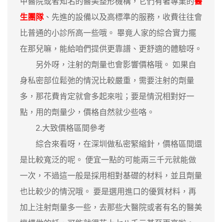
甲醫院或者知名的醫美整形機構，它們有著專業的
醫
生團隊
、先進的設備以及高標準的服務，收費往往會
比普通的小診所高一些哦。 畢竟人家的綜合實力擺
在那兒嘛，能給咱們提供更靠譜、更舒適的體驗呀。
另外呀，注射的劑量也會影響價格哦。 如果自
身私密部位鬆弛的情況比較嚴重，需要注射的劑量
多，那花費肯定就會多起來啦；要是情況相對好一
點，用的劑量少，價格自然就少些咯。
2.大致價格區間參考
綜合來看呀，在深圳做私密緊縮針，價格區間還
是比較寬泛的呢。 便宜一點的可能兩三千元就能做
一次，不過這一般是採用相對基礎的材料，並且劑量
也比較少的情況哦。 要是選用進口的優質材料，再
加上注射劑量多一些，去那些大醫院或者有名的醫美