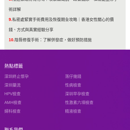
術詳解
9.
私密處緊實手術費用及恢復期全攻略｜香港女性關心的價
錢、方式與真實經驗分享
10.
陰唇修復手術：了解併發症，做好預防措施
熱點標籤
深圳終止懷孕
落仔幾錢
深圳藥流
性病檢查
HPV檢查
深圳早孕檢查
AMH檢查
性激素六項檢查
婦科檢查
精液檢查
聯系我們