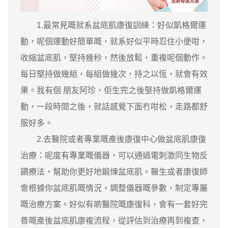
1.最常見嘅就系盆底肌康復訓練：好似凱格爾運
動，呢個運動好簡單嘅，就系好似平時忍住小便咁，
收縮盆底肌，堅持幾秒，然後放鬆，重複呢個動作。
每日堅持做幾組，每組做幾次，持之以恆，就會有效
果。我有個 朋友阿珍，佢生完之後堅持做凱格爾運
動，一段時間之後，就話感覺下面冇咁松，走路都舒
服好多。
2.去醫院或者專業嘅產後康復中心做盆底肌康復
治療：呢度有專業嘅儀器，可以通過電刺激同生物反
饋療法，幫助你更好地鍛煉盆底肌。醫生或者康復師
會根據你盆底肌嘅情況，調整儀器嘅參數，制定專屬
嘅治療方案。好似有啲醫院嘅康復科，會有一套好完
善嘅產後盆底肌康複流程，從評估到治療再到複查，