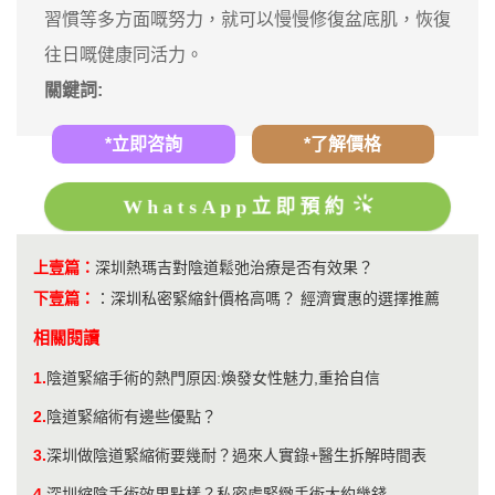
習慣等多方面嘅努力，就可以慢慢修復盆底肌，恢復
往日嘅健康同活力。
關鍵詞:
*立即咨詢
*了解價格
WhatsApp立即預約
上壹篇：
​深圳熱瑪吉對陰道鬆弛治療是否有效果？
下壹篇：
：
深圳私密緊縮針價格高嗎？ 經濟實惠的選擇推薦
相關閱讀
1.
陰道緊縮手術的熱門原因:煥發女性魅力,重拾自信
2.
陰道緊縮術有邊些優點？
3.
深圳做陰道緊縮術要幾耐？過來人實錄+醫生拆解時間表
4.
​深圳縮陰手術效果點樣？私密處緊緻手術大約幾錢