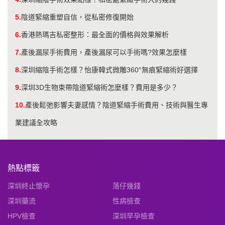
5.
陰道緊縮重塑自信，從私密修復開始
6.
香港熱瑪吉私密整形：最全面的價格與效果解析
7.
產後漏尿手術費用，產後漏尿可以手術嗎?效果怎麼樣
8.
深圳縮陰手術怎樣？怡康韓式微雕360°無痕緊縮術好選擇
9.
深圳3D生物束帶陰道緊縮術怎麼樣？費用是多少？
10.
產後鬆弛影響夫妻感情？陰道緊縮手術費用、技術與醫生專
業建議全攻略
熱點標籤
深圳終止懷孕
落仔幾錢
深圳藥流
性病檢查
HPV檢查
深圳早孕檢查