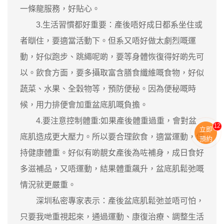
一條龍服務，好貼心。
3.生活習慣都好重要：產後唔好成日都系坐住或
者瞓住，要適當活動下。但系又唔好做太劇烈嘅運
動，好似跑步、跳繩呢啲，要等身體恢復得好啲先可
以。飲食方面，要多攝取富含膳食纖維嘅食物，好似
蔬菜、水果、全穀物等，預防便秘。因為便秘嘅時
候，用力排便會加重盆底肌嘅負擔。
4.要注意控制體重:如果產後體重過重，會對盆
11
立即
底肌造成更大壓力。所以要合理飲食，適當運動，保
預約
持健康體重。好似有啲靚女產後為咗補身，成日食好
多滋補品，又唔運動，結果體重飆升，盆底肌鬆弛嘅
情況就更嚴重。
深圳私密專家表示：產後盆底肌鬆弛並唔可怕，
只要我哋重視起來，通過運動、康復治療、調整生活