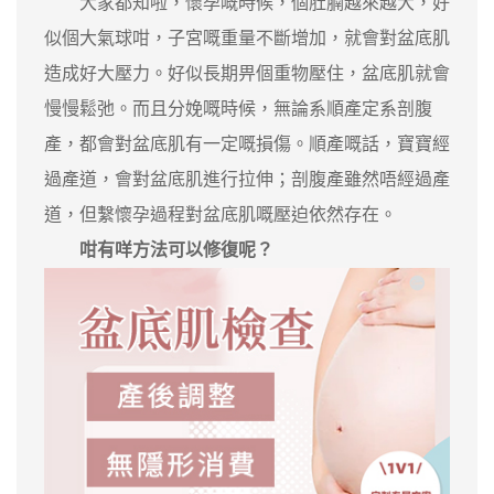
大家都知啦，懷孕嘅時候，個肚腩越來越大，好
似個大氣球咁，子宮嘅重量不斷增加，就會對盆底肌
造成好大壓力。好似長期畀個重物壓住，盆底肌就會
慢慢鬆弛。而且分娩嘅時候，無論系順產定系剖腹
產，都會對盆底肌有一定嘅損傷。順產嘅話，寶寶經
過產道，會對盆底肌進行拉伸；剖腹產雖然唔經過產
道，但繫懷孕過程對盆底肌嘅壓迫依然存在。
咁有咩方法可以修復呢？