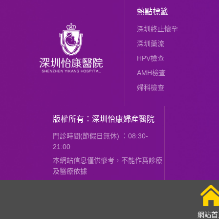
熱點標籤
深圳終止懷孕
深圳藥流
HPV檢查
AMH檢查
婦科檢查
版權所有：深圳怡康婦産醫院
門診時間(節假日無休) ：08:30-
21:00
本網站信息僅供慘考，不能作爲診療
及醫療依據
網站首