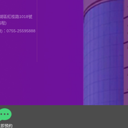
區紅桂路1018號
程)
0755-25595888
立即預約