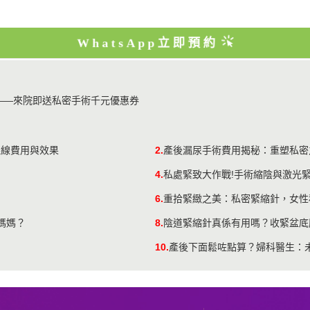
WhatsApp立即預約
——來院即送私密手術千元優惠券
埋線費用與效果
2.
產後漏尿手術費用揭秘：重塑私密
4.
私處緊致大作戰!手術縮陰與激光
6.
重拾緊緻之美：私密緊縮針，女性
媽媽？
8.
陰道緊縮針真係有用嗎？收緊盆底
10.
產後下面鬆咗點算？婦科醫生：