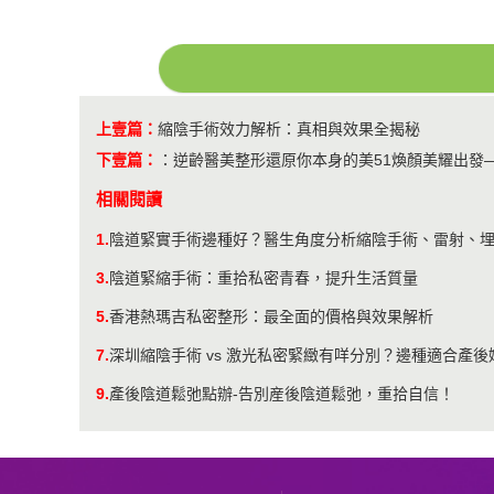
上壹篇：
縮陰手術效力解析：真相與效果全揭秘
下壹篇：
：
逆齡醫美整形還原你本身的美51煥顏美耀出發
相關閱讀
1.
陰道緊實手術邊種好？醫生角度分析縮陰手術、雷射、
3.
陰道緊縮手術：重拾私密青春，提升生活質量
5.
香港熱瑪吉私密整形：最全面的價格與效果解析
7.
深圳縮陰手術 vs 激光私密緊緻有咩分別？邊種適合產後
9.
產後陰道鬆弛點辦-告別産後陰道鬆弛，重拾自信！