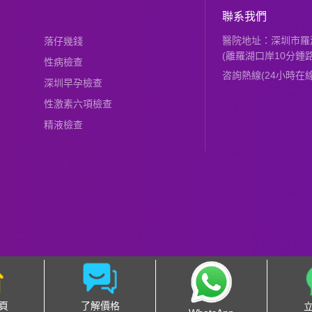
聯系我們
醫院地址：深圳市羅湖
落仔幾錢
(離羅湖口岸10分鍾路
性病檢查
咨詢熱線(24小時在線)：
深圳早孕檢查
性激素六項檢查
精液檢查
頁
了解價格