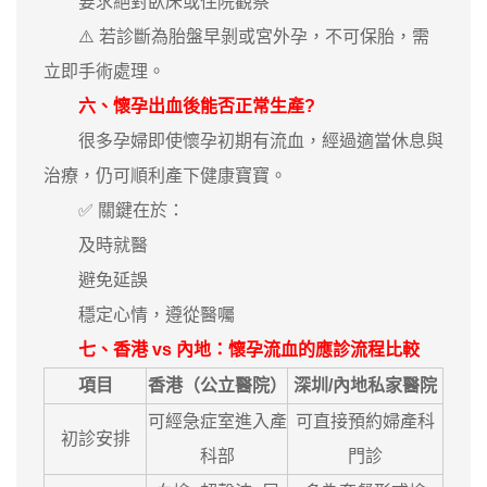
要求絕對臥床或住院觀察
⚠️ 若診斷為胎盤早剝或宮外孕，不可保胎，需
立即手術處理。
六、懷孕出血後能否正常生產?
很多孕婦即使懷孕初期有流血，經過適當休息與
治療，仍可順利產下健康寶寶。
✅ 關鍵在於：
及時就醫
避免延誤
穩定心情，遵從醫囑
七、香港 vs 內地：懷孕流血的應診流程比較
項目
香港（公立醫院）
深圳/內地私家醫院
可經急症室進入產
可直接預約婦產科
初診安排
科部
門診