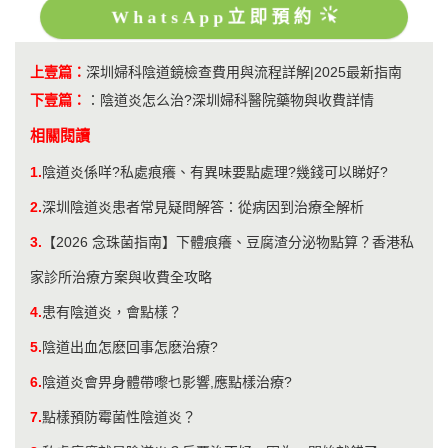
WhatsApp立即預約
上壹篇：
深圳婦科陰道鏡檢查費用與流程詳解|2025最新指南
下壹篇：
：
陰道炎怎么治?深圳婦科醫院藥物與收費詳情
相關閱讀
1.
陰道炎係咩?私處痕癢、有異味要點處理?幾錢可以睇好?
2.
深圳陰道炎患者常見疑問解答：從病因到治療全解析
3.
【2026 念珠菌指南】下體痕癢、豆腐渣分泌物點算？香港私
家診所治療方案與收費全攻略
4.
患有陰道炎，會點樣？
5.
陰道出血怎麽回事怎麽治療?
6.
陰道炎會畀身體帶嚟乜影響,應點樣治療?
7.
點樣預防霉菌性陰道炎？