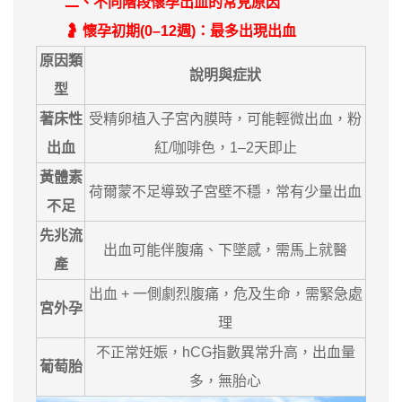
二、不同階段懷孕出血的常見原因
🤰 懷孕初期(0–12週)：最多出現出血
原因類
說明與症狀
型
著床性
受精卵植入子宮內膜時，可能輕微出血，粉
出血
紅/咖啡色，1–2天即止
黃體素
荷爾蒙不足導致子宮壁不穩，常有少量出血
不足
先兆流
出血可能伴腹痛、下墜感，需馬上就醫
產
出血 + 一側劇烈腹痛，危及生命，需緊急處
宮外孕
理
不正常妊娠，hCG指數異常升高，出血量
葡萄胎
多，無胎心