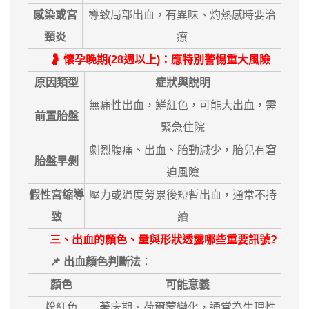
感染或宮
導致局部出血，有異味、灼熱感時要治
頸炎
療
🤰 懷孕晚期(28週以上)：應特別警惕重大風險
原因類型
症狀與說明
無痛性出血，鮮紅色，可能大出血，需
前置胎盤
緊急住院
劇烈腹痛、出血、胎動減少，胎兒有窘
胎盤早剝
迫風險
假性宮縮導
壓力或過度勞累後短暫出血，通常不持
致
續
三、出血的顏色、量與形狀透露哪些重要訊號?
📌 出血顏色判斷法
：
顏色
可能意義
粉紅色
著床期、荷爾蒙變化，通常為生理性