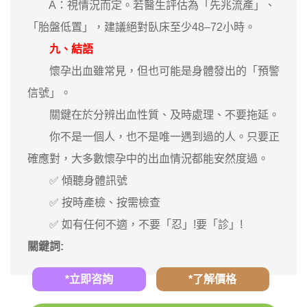
A：視情況而定。若醫生評估為「先兆流產」、
「胎盤低置」，建議絕對臥床至少48–72小時。
九、結語
懷孕出血雖常見，但也可能是身體發出的「預警
信號」。
關鍵在於分辨出血性質、及時處理、不要拖延。
你不是一個人，也不是唯一遇到過的人。只要正
確應對，大多數懷孕中的出血情況都能安然度過。
✅ 傾聽身體訊號
✅ 按時產檢、按需檢查
✅ 如有任何不適，不要「忍」!要「診」!
關鍵詞:
*立即咨詢
*了解價格