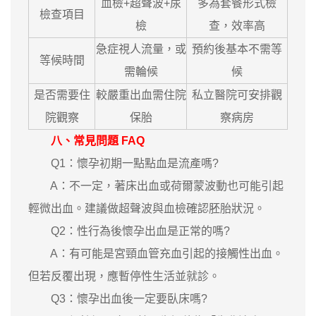
血檢+超聲波+尿
多為套餐形式檢
檢查項目
檢
查，效率高
急症視人流量，或
預約後基本不需等
等候時間
需輪候
候
是否需要住
較嚴重出血需住院
私立醫院可安排觀
院觀察
保胎
察病房
八、常見問題 FAQ
Q1：懷孕初期一點點血是流產嗎?
A：不一定，著床出血或荷爾蒙波動也可能引起
輕微出血。建議做超聲波與血檢確認胚胎狀況。
Q2：性行為後懷孕出血是正常的嗎?
A：有可能是宮頸血管充血引起的接觸性出血。
但若反覆出現，應暫停性生活並就診。
Q3：懷孕出血後一定要臥床嗎?