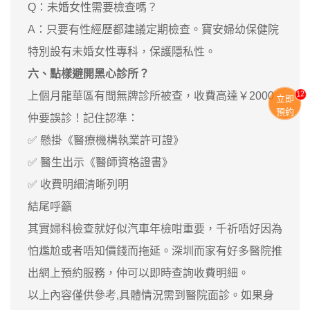
Q：未婚女性需要檢查嗎？
A：只要有性經歷都建議定期檢查。寶安婦幼保健院
特別設有未婚女性專科，保護隱私性。
六、點樣避開黑心診所？
13
上個月龍華區有間無牌診所被查，收費高達￥2000
立即
預約
仲要誤診！記住認準：
✅ 懸掛《醫療機構執業許可證》
✅ 醫生出示《醫師資格證書》
✅ 收費明細清晰列明
結尾呼籲
其實婦科檢查就好似汽車年檢咁重要，千祈唔好因為
怕尷尬或者唔知價錢而拖延。深圳而家有好多醫院推
出網上預約服務，仲可以即時查詢收費明細。
以上內容僅供參考,具體情況需到醫院面診。如果身