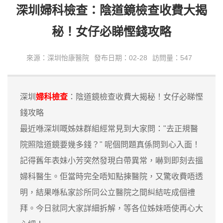
深圳婦科檢查：陰道鏡檢查收費大揭
秘！女仔必睇慳錢攻略
來源：深圳怡康醫院
發布日期：02-28
訪問量：547
深圳
婦科檢查
：陰道鏡檢查收費大揭秘！女仔必睇慳
錢攻略
最近喺深圳嘅姊妹群組經常見到大家問："去正規醫
院照陰道鏡要幾多錢？" 呢個問題真係問到心入面！
記得舊年表妹小芳突然發現白帶異常，嚇到即刻去搵
婦科醫生。佢當時完全唔知點揀醫院，又驚收費唔透
明，結果喺私家診所同公立醫院之間糾結咗成個禮
拜。今日就同大家詳細拆解，等各位姊妹唔使再心大