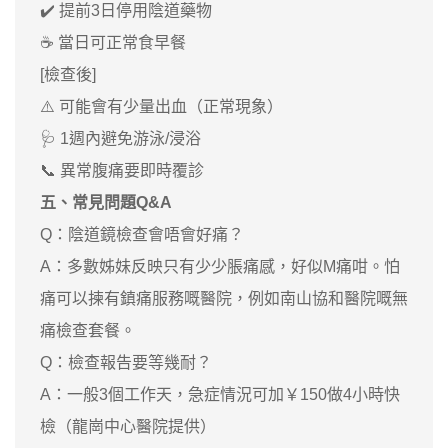
✔️ 提前3日停用陰道藥物
☕ 當日可正常食早餐
[檢查後]
⚠️ 可能會有少量出血（正常現象）
🩺 1週內避免游泳/浸浴
📞 異常腹痛要即時覆診
五、常見問題Q&A
Q：陰道鏡檢查會唔會好痛？
A：多數姊妹反映只有少少脹痛感，好似M痛咁。怕
痛可以揀有鎮痛服務嘅醫院，例如南山協和醫院嘅無
痛檢查套餐。
Q：檢查報告要等幾耐？
A：一般3個工作天，急症情況可加￥150做4小時快
檢（龍崗中心醫院提供）