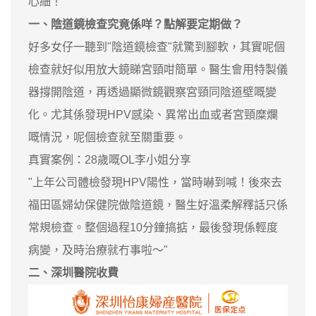
心細！
一、陰道鏡檢查究竟係咩？點解要定期做？
好多女仔一聽到"陰道鏡檢查"就驚到腳軟，其實呢個
檢查就好似用放大鏡睇宮頸咁簡單。醫生會用特製儀
器撐開陰道，再透過顯微鏡觀察宮頸同陰道壁嘅變
化。尤其係發現HPV感染、異常出血或者宮頸糜爛
嘅情況，呢個檢查就至關重要。
真實案例：28歲嘅OL李小姐分享
"上年公司體檢發現HPV陽性，當時嚇到喊！後來去
福田區婦幼保健院做陰道鏡，醫生好溫柔解釋話只係
常規檢查。整個過程10分鐘搞掂，最後發現係輕度
病變，及時治療就冇事啦～"
二、深圳醫院收費