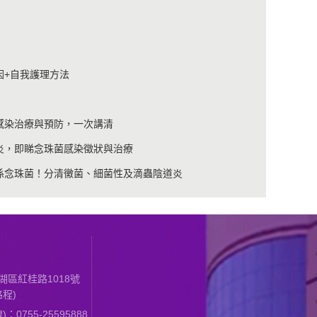
因+自我護理方法
感染治療與預防，一次講清
炎，即睇念珠菌感染徵狀與治療
係念珠菌！分清黴菌、細菌性及滴蟲陰道炎
區紅桂路1018號
程)
0755-25595888