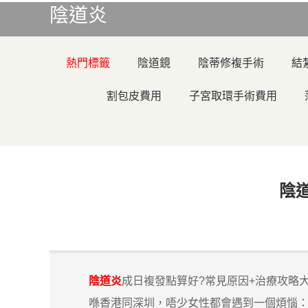
陰道炎
熱門標籤
陰道鏡
陰蒂修複手術
結
割包皮費用
子宮取環手術費用
陰
陰道炎
成日複發點算好?常見原因+治療攻略
喺香港同深圳，唔少女性都會遇到一個煩惱：陰