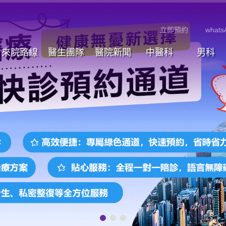
立即預約
whats
來院路線
醫生團隊
醫院新聞
中醫科
男科