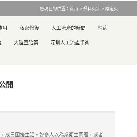
您現在的位置：
首页
>
婦科炎症
>
陰道炎
費用
私密修復
人工流產的時間
性病
流
大陸墮胎藥
深圳人工流產手術
公開
，成日困擾生活。好多人以為系衛生問題，或者