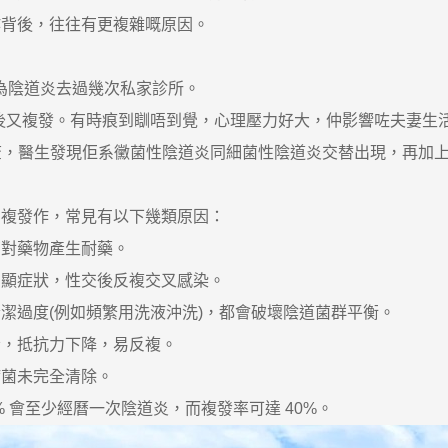
作背後，往往有更複雜嘅原因。
因為陰道炎去過幾次私家診所。
又複發。有時痕到瞓唔到覺，心理壓力好大，仲影響咗夫妻生活
查，醫生發現佢系黴菌性陰道炎同細菌性陰道炎交替出現，再加
複發作，常見有以下幾類原因：
對藥物產生耐藥。
顯症狀，性交後反複交叉感染。
過度(例如頻繁用洗液沖洗)，都會破壞陰道菌群平衡。
，抵抗力下降，易反複。
菌未完全清除。
會至少經曆一次陰道炎，而複發率可達 40%。