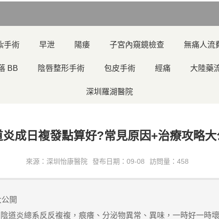
紮手術
早泄
陽痿
子宮內窺鏡檢查
無痛人流
落 BB
陰唇整形手術
包皮手術
經痛
大陸藥
深圳羅湖醫院
道炎成日複發點算好?常見原因+治療攻略大
來源：深圳怡康醫院
發布日期：09-08
訪問量：458
大公開
道炎總系反反複複，痕癢、分泌物異常、異味，一時好一時壞