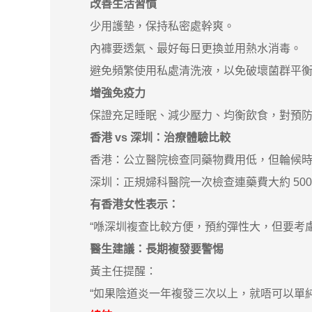
改善生活習慣
少用護墊，保持私密處幹爽。
內褲要透氣、最好每日更換並用熱水消毒。
避免頻繁使用私處清洗液，以免破壞菌群平衡
增強免疫力
保證充足睡眠、減少壓力、均衡飲食，對預防
香港 vs 深圳：治療體驗比較
香港：公立醫院檢查同藥物費用低，但輪候時間較長
深圳：正規婦科醫院一次檢查連藥費大約 500
有香港女性表示：
“喺深圳複查比較方便，預約彈性大，但要考慮
醫生建議：長期複發要警惕
黃主任提醒：
“如果陰道炎一年複發三次以上，就唔可以單純