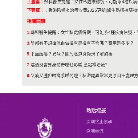
上壹篇：
婦科醫生提醒：女性私處癢得慌，可能系4種疾病
下壹篇：
：
香港陰道炎治療收費2025更新|醫生點樣揀藥物
相關閱讀
1.
婦科醫生提醒：女性私處癢得慌，可能系4種疾病信號，
3.
陰部有不規律流血做檢查是檢查子宮嗎？費用是多少？
5.
下面瘙癢？異味？關於陰道炎你想了解的事
7.
陰道炎會畀身體帶嚟乜影響,應點樣治療?
9.
又痕又腫但唔痛系咩問題？私密處異常常見原因＋處理
熱點標籤
深圳終止懷孕
深圳藥流