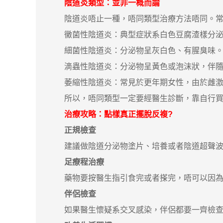
陰道炎類型：並非一概而論
陰道炎唔止一種，唔同類型治療方法唔同。常
黴菌性陰道炎：典型症狀系白色豆腐渣樣分泌
細菌性陰道炎：分泌物呈灰白色、有腥臭味
滴蟲性陰道炎：分泌物呈黃色或泡沫狀，伴隨
萎縮性陰道炎：常見於更年期女性，由於雌激
所以，唔同類型一定要經醫生診斷，靠自行買
治療攻略：點樣真正擺脫反複?
正規檢查
建議做陰道分泌物塗片、培養或者陰道超聲波
足療程治療
藥物要按醫生指引食完或者搽完，唔可以因為
伴侶檢查
如果醫生懷疑系交叉感染，伴侶都要一齊檢查