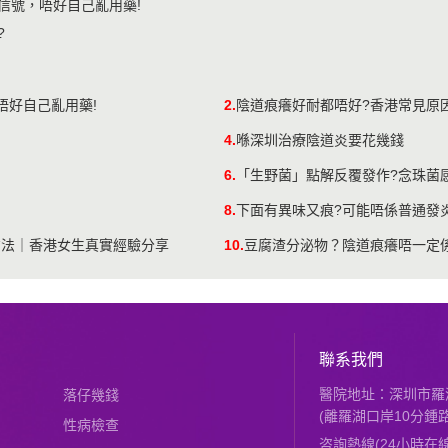
信號，唔好自己亂用藥!
?
唔好自己亂用藥!
2.
陰道痕癢好耐都唔好?香港常見原
4.
喺深圳治療陰道炎要花幾錢
6.
「生野菌」點解反覆發作?念珠菌
8.
下面有異味又痕?可能唔係普通發
方法｜香港女生真實經驗分享
10.
豆腐渣分泌物？陰道痕癢唔一定
聯系我們
醫院地址：深圳市羅湖
落仔幾錢
(離羅湖口岸10分鍾路
性病檢查
咨詢熱線(24小時在線)：