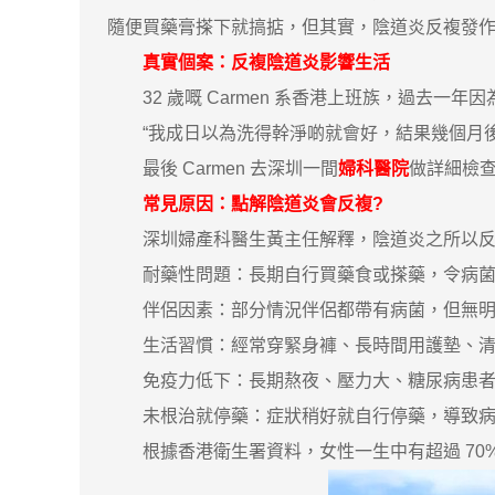
隨便買藥膏搽下就搞掂，但其實，陰道炎反複發
真實個案：反複陰道炎影響生活
32 歲嘅 Carmen 系香港上班族，過去一年
“我成日以為洗得幹淨啲就會好，結果幾個月後
最後 Carmen 去深圳一間
婦科醫院
做詳細檢
常見原因：點解陰道炎會反複?
深圳婦產科醫生黃主任解釋，陰道炎之所以反
耐藥性問題：長期自行買藥食或搽藥，令病菌
伴侶因素：部分情況伴侶都帶有病菌，但無明
生活習慣：經常穿緊身褲、長時間用護墊、清潔
免疫力低下：長期熬夜、壓力大、糖尿病患者
未根治就停藥：症狀稍好就自行停藥，導致病
根據香港衛生署資料，女性一生中有超過 70% 