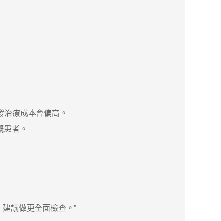
複發治療成本會偏高。
嘅患者。
建議做更全面檢查。”