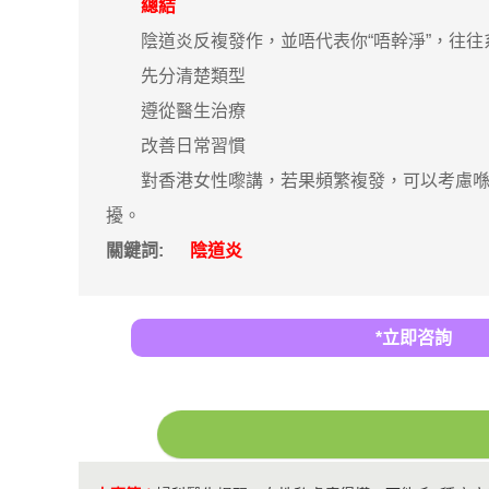
總結
陰道炎反複發作，並唔代表你“唔幹淨”，往往
先分清楚類型
遵從醫生治療
改善日常習慣
對香港女性嚟講，若果頻繁複發，可以考慮喺深
擾。
關鍵詞:
陰道炎
*立即咨詢