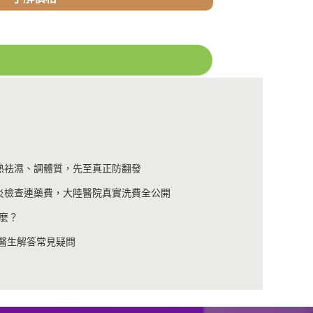
熱祛濕、調體質，先至真正防翻發
炎檢查連藥費，大陸醫院真實洗費全公開
麼？
港醫生解答常見疑問