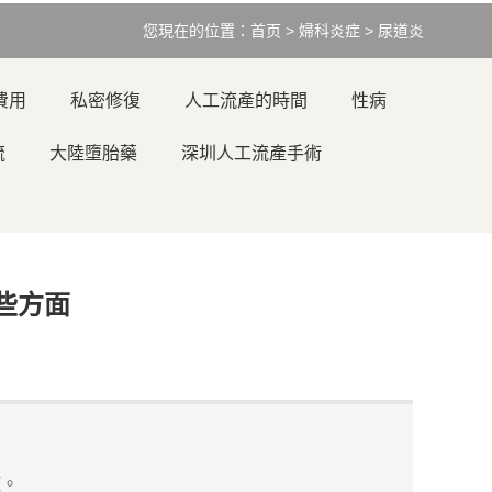
您現在的位置：
首页
>
婦科炎症
>
尿道炎
費用
私密修復
人工流產的時間
性病
流
大陸墮胎藥
深圳人工流產手術
些方面
症。