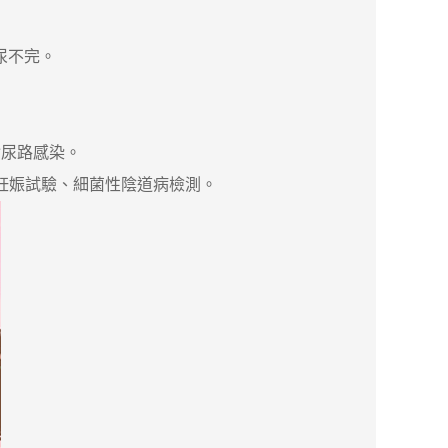
尿不完。
尿路感染。
尿妊娠試驗、細菌性陰道病檢測。