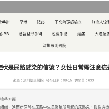
紮手術
早泄
陽痿
子宮內窺鏡檢查
無痛人流
落 BB
陰唇整形手術
包皮手術
經痛
大陸藥
深圳羅湖醫院
症狀是尿路感染的信號？女性日常需注意這
來源：深圳怡康醫院
發布日期：08-15
訪問量：633
這些方面
織，進而病原體在尿路中生長繁殖所引起的尿路急、慢性炎