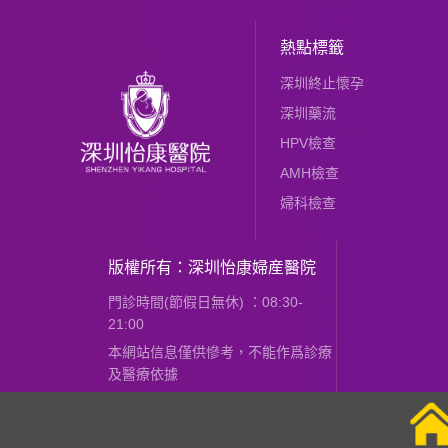
熱點標籤
深圳終止懷孕
深圳藥流
HPV檢查
AMH檢查
婦科檢查
版權所有：深圳怡康婦産醫院
門診時間(節假日無休) ：08:30-
21:00
本網站信息僅供慘考，不能作爲診療
及醫療依據