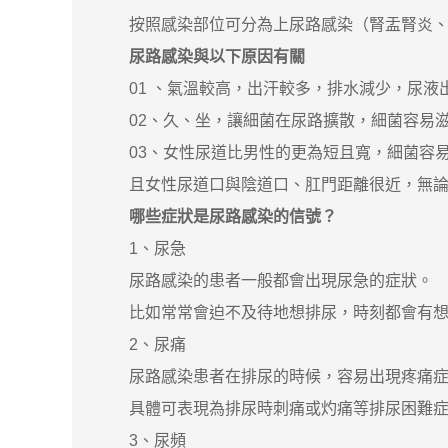
按照感染部位可分為上尿路感染（腎盂腎炎、
尿路感染與以下原因有關
01 、氣溫較高，出汗較多，排水減少，尿液
02、久、坐，讓細菌在尿路擴散，細菌容易滋
03、女性尿道比男性的更為短且寬，細菌容易
且女性尿道口與陰道口、肛門距離很近，無論陰
哪些症狀是尿路感染的信號？
1、尿急
尿路感染的患者一般都會出現尿急的症狀。
比如常常會迫不及待地想排尿，時刻都會有想
2、尿痛
尿路感染患者在排尿的時候，容易出現疼痛症
具體可表現為排尿時刺痛或灼痛等排尿困難症
3、尿頻