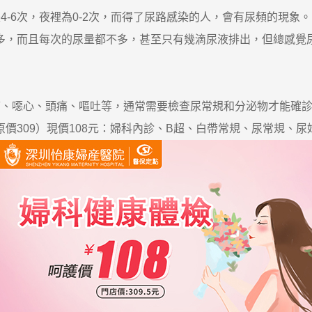
6次，夜裡為0-2次，而得了尿路感染的人，會有尿頻的現象。
多，而且每次的尿量都不多，甚至只有幾滴尿液排出，但總感覺
噁心、頭痛、嘔吐等，通常需要檢查尿常規和分泌物才能確診
價309）現價108元：婦科內診、B超、白帶常規、尿常規、