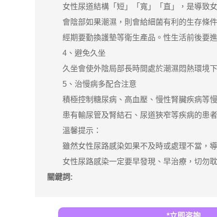
女性尿道結構「短」「寬」「直」，是導致女
會陰部如果潮濕，則會給細菌有利的生存條件
經期要勤換護墊等衛生產品。性生活前後要進
4、避免久坐
久坐會使外陰局部長時間處於潮濕悶熱環境下
5、治慢病多配合注意
積極控制糖尿病、高血壓、慢性腎臟疾病等慢
患有輸尿管及腎結石、尿道狹窄等疾病的患者
溫馨提示：
雖然女性尿路感染如果不及時或處理不當，導致
女性尿路感染一定要早發現、早治療，切勿耽誤
關鍵詞:
*立即咨詢