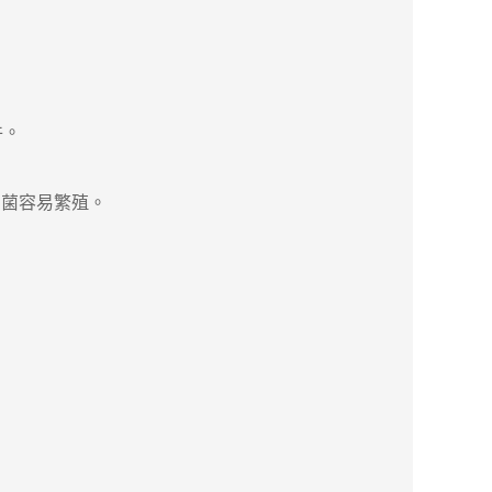
件。
菌容易繁殖。