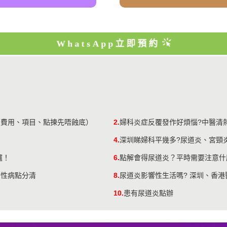
WhatsApp立即預約
（費用、項目、點揀先唔蝕底）
2.
婦科炎症反覆發作好煩惱?中醫清
4.
深圳睇婦科平幾多?尿道炎、宮頸
爐！
6.
點解會得尿道炎？平時需要注意什
同性病點分清
8.
尿道炎影響性生活嗎? 深圳、香
10.
患有尿道炎點辦