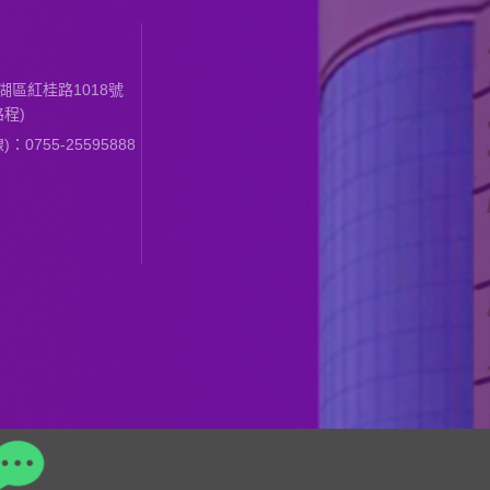
區紅桂路1018號
程)
0755-25595888