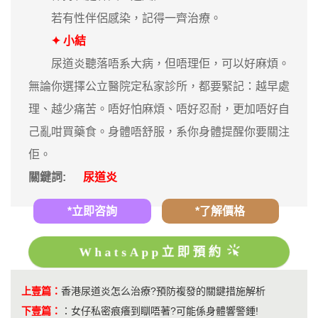
若有性伴侶感染，記得一齊治療。
✦ 小結
尿道炎聽落唔系大病，但唔理佢，可以好麻煩。
無論你選擇公立醫院定私家診所，都要緊記：越早處
理、越少痛苦。唔好怕麻煩、唔好忍耐，更加唔好自
己亂咁買藥食。身體唔舒服，系你身體提醒你要關注
佢。
關鍵詞:
尿道炎
*立即咨詢
*了解價格
WhatsApp立即預約
上壹篇：
香港尿道炎怎么治療?預防複發的關鍵措施解析
下壹篇：
：
女仔私密痕癢到瞓唔著?可能係身體響警鍾!