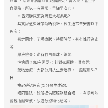
無事”，結果令病情惡化成膀胱炎、腎盂炎，甚至不
育風險，所以一有異常，早睇早安心。
✦ 香港睇尿道炎流程大概系點?
其實尿道炎嘅診斷唔複雜，醫生通常會安排以下
程序：
初步問診：了解症狀、持續時間、有冇性行為史
等;
尿液檢查：睇有冇白血球、細菌;
性病篩查(如有需要)：針對衣原體、淋病等;
藥物治療：大部分用抗生素治療，一般服用5–7
日;
複診確認痊愈(部分醫生建議);
唔同醫院、診所提供嘅服務組合唔一，有啲可能
會包括超聲波、尿道分泌物化驗等。