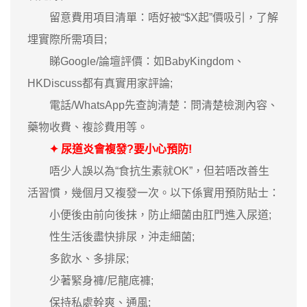
留意費用項目清單：唔好被“$X起”價吸引，了解
埋實際所需項目;
睇Google/論壇評價：如BabyKingdom、
HKDiscuss都有真實用家評論;
電話/WhatsApp先查詢清楚：問清楚檢測內容、
藥物收費、複診費用等。
✦ 尿道炎會複發?要小心預防!
唔少人誤以為“食抗生素就OK”，但若唔改善生
活習慣，幾個月又複發一次。以下係實用預防貼士：
小便後由前向後抹，防止細菌由肛門進入尿道;
性生活後盡快排尿，沖走細菌;
多飲水、多排尿;
少著緊身褲/尼龍底褲;
保持私處幹爽、通風;