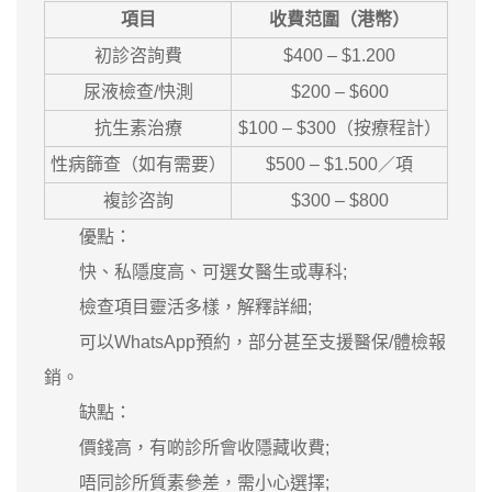
項目
收費范圍（港幣）
初診咨詢費
$400 – $1.200
尿液檢查/快測
$200 – $600
抗生素治療
$100 – $300（按療程計）
性病篩查（如有需要）
$500 – $1.500／項
複診咨詢
$300 – $800
優點：
快、私隱度高、可選女醫生或專科;
檢查項目靈活多樣，解釋詳細;
可以WhatsApp預約，部分甚至支援醫保/體檢報
銷。
缺點：
價錢高，有啲診所會收隱藏收費;
唔同診所質素參差，需小心選擇;