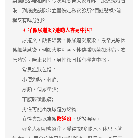
染風險都唔相同。今次就想帶大家睇睇：尿道炎喺香
港，到底應該睇公立醫院定私家診所?價錢點樣?流
程又有咩分別?
✦ 咩係尿道炎?邊啲人容易中招?
尿道炎，顧名思義，係尿道受感染。最常見原因
係細菌感染，例如大腸杆菌、性傳播病菌如淋病、衣
原體等。唔止女性，男性都同樣有機會中招。
常見症狀包括：
小便灼熱、刺痛;
尿頻，但尿量少;
下腹輕微脹痛;
男性可能出現尿道分泌物;
女性會誤以為系
陰道炎
，延誤治療。
好多人初初會忍住，覺得“飲多啲水、休息下就