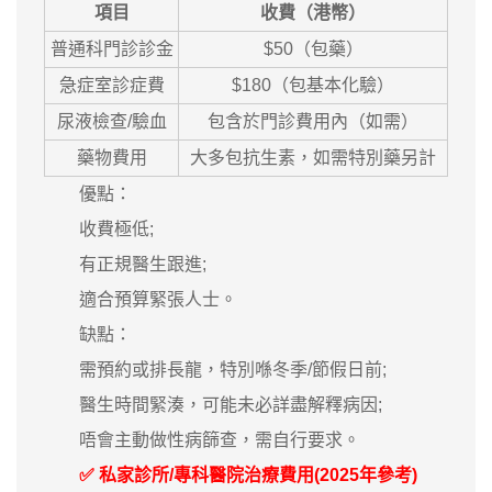
項目
收費（港幣）
普通科門診診金
$50（包藥）
急症室診症費
$180（包基本化驗）
尿液檢查/驗血
包含於門診費用內（如需）
藥物費用
大多包抗生素，如需特別藥另計
優點：
收費極低;
有正規醫生跟進;
適合預算緊張人士。
缺點：
需預約或排長龍，特別喺冬季/節假日前;
醫生時間緊湊，可能未必詳盡解釋病因;
唔會主動做性病篩查，需自行要求。
✅ 私家診所/專科醫院治療費用(2025年參考)