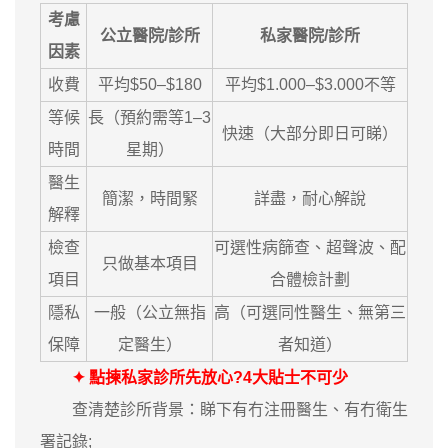
考慮
公立醫院/診所
私家醫院/診所
因素
收費
平均$50–$180
平均$1.000–$3.000不等
等候
長（預約需等1–3
快速（大部分即日可睇）
時間
星期）
醫生
簡潔，時間緊
詳盡，耐心解說
解釋
檢查
可選性病篩查、超聲波、配
只做基本項目
項目
合體檢計劃
隱私
一般（公立無指
高（可選同性醫生、無第三
保障
定醫生）
者知道）
✦ 點揀私家診所先放心?4大貼士不可少
查清楚診所背景：睇下有冇注冊醫生、有冇衛生
署記錄;