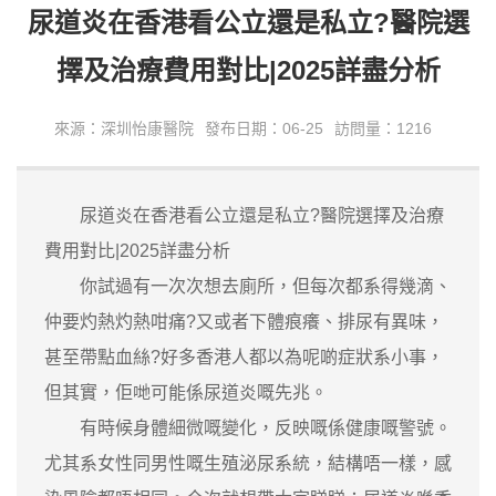
尿道炎在香港看公立還是私立?醫院選
擇及治療費用對比|2025詳盡分析
來源：深圳怡康醫院
發布日期：06-25
訪問量：1216
尿道炎在香港看公立還是私立?醫院選擇及治療
費用對比|2025詳盡分析
你試過有一次次想去廁所，但每次都系得幾滴、
仲要灼熱灼熱咁痛?又或者下體痕癢、排尿有異味，
甚至帶點血絲?好多香港人都以為呢啲症狀系小事，
但其實，佢哋可能係尿道炎嘅先兆。
有時候身體細微嘅變化，反映嘅係健康嘅警號。
尤其系女性同男性嘅生殖泌尿系統，結構唔一樣，感