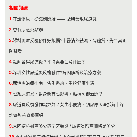
相關閱讀
1.
守護健康，從識別開始 —— 及時發現尿道炎
2.
患有尿道炎點辦
3.
婦科炎症反覆發作好煩惱?中醫清熱祛濕、調體質，先至真正
防翻發
4.
點解會得尿道炎？平時需要注意什麼？
5.
深圳女性尿道炎反複發作?病因解析及治療方案
6.
尿道炎治療指南：告別尷尬，重拾健康生活
7.
乜系尿道炎，對身體有乜影響，點樣防御治療？
8.
尿道炎反復發作點算好？女生小便痛、頻尿原因全拆解｜深
圳婦科檢查邊間好
9.
大陸婦科檢查多少錢？宮頸炎 / 尿道炎篩查價格是多少
10.
香港私家醫生教你分辨：下面分泌物點樣為之正常?點樣為