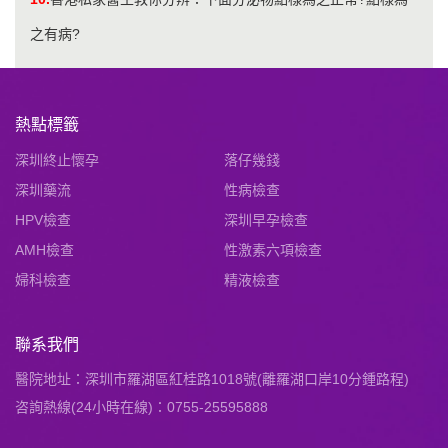
之有病?
熱點標籤
深圳終止懷孕
落仔幾錢
深圳藥流
性病檢查
HPV檢查
深圳早孕檢查
AMH檢查
性激素六項檢查
婦科檢查
精液檢查
聯系我們
醫院地址：深圳市羅湖區紅桂路1018號(離羅湖口岸10分鍾路程)
咨詢熱線(24小時在線)：0755-25595888