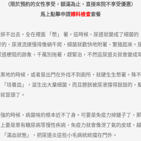
（限於預約的女性享受，額滿為止，直接來院不享受優惠）
馬上點擊申請
婦科檢查
套餐
出去，全在裡面 「憋」 著。這時候，尿道就變成了細菌的 
窄的，尿液流速慢得像蝸牛爬，細菌就歡快地附著、繁殖起來。
尿道梗阻的跡象，千萬別拖著，趕緊治，不然這尿道炎就會變成
地的時候，或者是出門在外找不到廁所，就硬生生憋著。殊不知
 「培養皿」，滋生出大量細菌。而且膀胱被尿液撐得鼓鼓的，
馬就冒頭了。
的時候，病菌啥的根本近不了身。可要是免疫力掉鏈子了，那
加上要是患有糖尿病等慢性疾病，免疫力就會像泄了氣的皮球，
 「滿血狀態」，把尿道炎這些小毛病統統擋在門外。