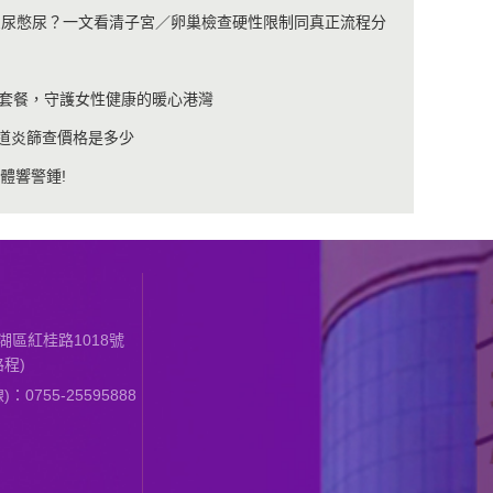
使忍尿憋尿？一文看清子宮／卵巢檢查硬性限制同真正流程分
套餐，守護女性健康的暖心港灣
尿道炎篩查價格是多少
體響警鍾!
區紅桂路1018號
程)
0755-25595888