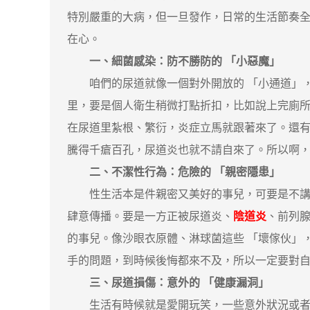
特別嚴重的大病，但一旦發作，日常的生活節奏
在心。
一、細菌感染：防不勝防的 「小惡魔」
咱們的尿道就像一個對外開放的 「小通道」，周
里，要是個人衛生稍微打點折扣，比如說上完廁所
在尿道里紮根、繁衍，炎症立馬就跟著來了。還有
騰得千瘡百孔，尿道炎也就不請自來了。所以啊
二、不潔性行為：危險的 「親密隱患」
性生活本是件親密又美好的事兒，可要是不講衛
肆意傳播。要是一方正被尿道炎、
陰道炎
、前列
的事兒。像沙眼衣原體、淋球菌這些 「壞傢伙」
手的問題，到時候後悔都來不及，所以一定要對
三、尿道損傷：意外的 「健康漏洞」
生活有時候就是愛開玩笑，一些意外狀況或者醫