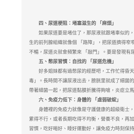
四、尿道梗阻：堵塞滋生的 「麻煩」
如果尿道要是堵住了，那尿液就跟堵車似的，排不
生的前列腺組織就像個 「路障」，把尿道擠得窄
不暢，尿道炎就會頻繁來 「敲門」。要是發現有
五、憋尿習慣：自找的 「尿道危機」
好多姐妹都有過憋尿的經歷吧，工作忙得昏天黑
毒」。長時間不讓尿液出去，膀胱里就成了細菌的
帶著細菌一起，把尿道黏膜折騰得夠嗆，炎症立
六、免疫力低下：身體的 「虛弱破綻」
身體裡的免疫力就像是守護健康的超級衛士，強
累得不行，或者長期吃得不均衡，營養不良，再
習慣，吃好喝好、睡好運動好，讓免疫力時刻保持