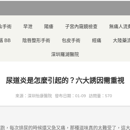
紮手術
早泄
陽痿
子宮內窺鏡檢查
無痛人流
落 BB
陰唇整形手術
包皮手術
經痛
大陸藥
深圳羅湖醫院
尿道炎是怎麼引起的？六大誘因需重視
來源：深圳怡康醫院
發布日期：01-09
訪問量：570
，每次排尿的時候還又急又痛，那種滋味真的太難受了，這大