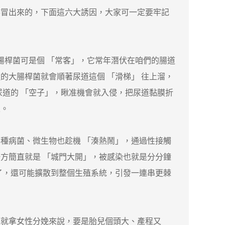
咋冒出來的，下面這六大誘因，大家可一定要牢記
桿菌可是個 「常客」，它常年潛伏在咱們的腸道
的大腸桿菌就會順著尿道這個 「滑梯」 往上溜，
尿道的 「空子」，瞅准機會就入侵，把尿道黏膜折
線。
病菌、微生物也趁機 「湊熱鬧」，通過性接觸
方簡直就是 「城門大開」，被感染也就是分分鐘
了，還可能擴散到整個生殖系統，引發一連串更棘
就拿女性分娩來說，要是胎兒個頭大、產程又