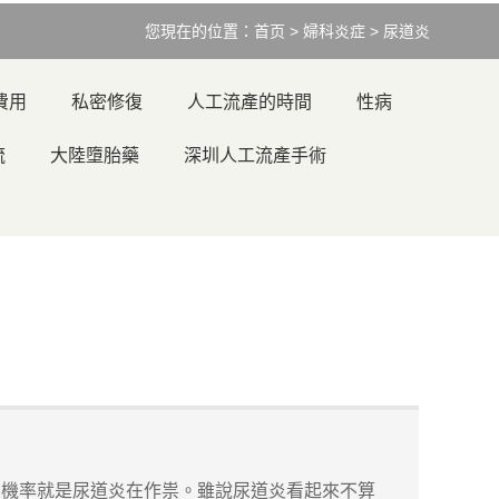
您現在的位置：
首页
>
婦科炎症
>
尿道炎
費用
私密修復
人工流產的時間
性病
流
大陸墮胎藥
深圳人工流產手術
機率就是尿道炎在作祟。雖說尿道炎看起來不算