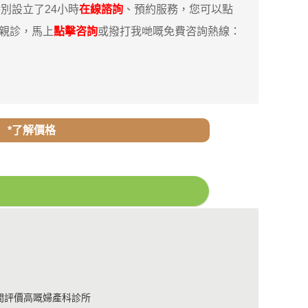
別設立了24小時
在線諮詢
、預約服務，您可以點
你親診，馬上
點擊咨詢
或撥打我哋嘅免費咨詢熱線：
*了解價格
間評價高嘅婦產科診所