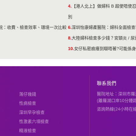
4.
【港人北上】做婦科 B 超使唔
別
醫院：收費、檢查效率、環境一次比較
6.
深圳怡康婦產醫院：婦科全面檢查
？
8.
大陸婦科檢查多少錢？宮頸炎 / 
10.
女仔私密痕癢到瞓唔著?可能係身
聯系我們
醫院地址：深圳市羅湖
落仔幾錢
(離羅湖口岸10分鍾路
性病檢查
咨詢熱線(24小時在線)：
深圳早孕檢查
性激素六項檢查
精液檢查