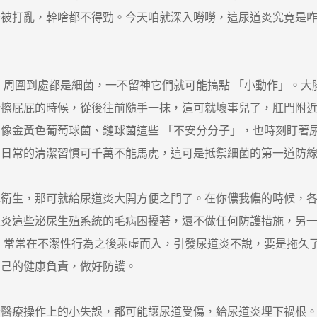
全被打亂，幹啥都不得勁。今天咱就深入嘮嘮，這尿道炎究竟是
圍到處都是細菌，一不留神它們就可能搞點 「小動作」。大腸
擦屁屁的時候，從後往前隨手一抹，這可就壞事兒了，肛門附近
像金黃色葡萄球菌、鏈球菌這些 「不安分分子」，也時刻盯著
，日常的清潔習慣可千萬不能馬虎，這可是抵禦細菌的第一道防
生，那可就給尿道炎大開方便之門了。在你儂我儂的時候，各種
腺炎這些泌尿生殖系統的毛病困擾著，還不做任何防護措施，另一
，常常在不潔性行為之後乘虛而入，引發尿道炎不說，要是拖久
自己的健康負責，做好防護。
療操作上的小失誤，都可能讓尿道受傷，給尿道炎埋下禍根。