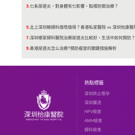
3.
乜系尿道炎，對身體有乜影響，點樣防御治療？
5.
北上深圳睇婦科值唔值得？香港私家醫院 vs 深圳怡康
7.
深圳哪家婦科醫院治療尿道炎比較好，生活中如何預防
9.
香港尿道炎怎么治療?預防複發的關鍵措施解析
熱點標籤
深圳終止懷孕
深圳藥流
HPV檢查
AMH檢查
婦科檢查