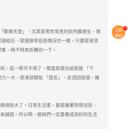
11
立即
「歡樂天堂」，尤其是男性常見的前列腺增生，增
預約
尿道結石、尿道狹窄這些情況也一樣，只要尿液流
常客，時不時來折騰你一下。
，這一憋可不得了，簡直就是在給尿道 「下
壓力一大，尿液就開始 「造反」，反流回尿道，連
麻煩就大了。日常生活里，要是連著熬夜加班、
越來越弱。所以啊，姐妹們一定要養成良好的生活