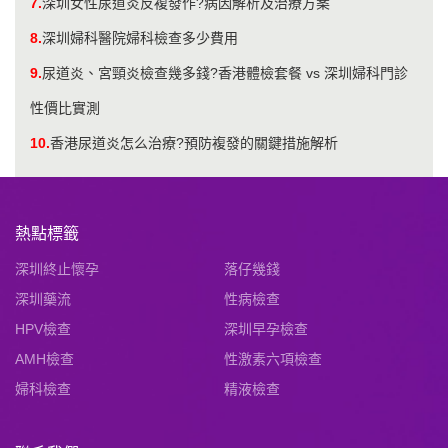
7.
深圳女性尿道炎反複發作?病因解析及治療方案
8.
深圳婦科醫院婦科檢查多少費用
9.
尿道炎、宮頸炎檢查幾多錢?香港體檢套餐 vs 深圳婦科門診
性價比實測
10.
香港尿道炎怎么治療?預防複發的關鍵措施解析
熱點標籤
深圳終止懷孕
落仔幾錢
深圳藥流
性病檢查
HPV檢查
深圳早孕檢查
AMH檢查
性激素六項檢查
婦科檢查
精液檢查