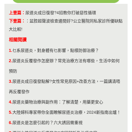
上壹篇：
尿道炎成日復發?4招教你打破惡性循環
下壹篇：
：
盆腔超聲波檢查邊間好?公立醫院同私家診所優缺點
大比較!
相關閱讀
1.
乜系尿道炎，對身體有乜影響，點樣防御治療？
2.
尿道炎反覆發作怎麼辦？常見治療方法有哪些，生活中如何
預防
3.
尿道炎成日復發點解?女性常見原因+改善方法，一篇講清唔
再反覆發作
4.
尿道炎藥物治療與副作用：了解清楚，用藥更安心
5.
大陸婦科專家帶你全面瞭解尿道炎治療，2024新指南出爐！
6.
尿道炎是怎麼引起的？六大誘因需重視