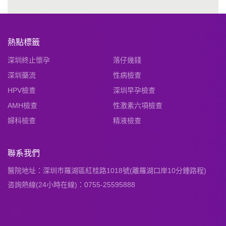
熱點標籤
深圳終止懷孕
落仔幾錢
深圳藥流
性病檢查
HPV檢查
深圳早孕檢查
AMH檢查
性激素六項檢查
婦科檢查
精液檢查
聯系我們
醫院地址：深圳市羅湖區紅桂路1018號(離羅湖口岸10分鍾路程)
咨詢熱線(24小時在線)：0755-25595888