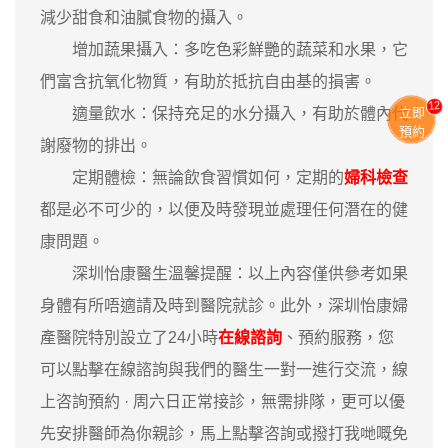
減少甜食和油膩食物的攝入。
增加蔬果攝入‌：多吃色彩鮮艷的蔬菜和水果，它
們富含抗氧化物質，有助於抵抗自由基的損害。
12
‌適量飲水‌：保持充足的水分攝入，有助於體內代
立即
預約
謝廢物的排出。
‌定期體檢‌：無論飲食習慣如何，定期的
婦科檢查
都是必不可少的，以便及時發現並處理任何潛在的健
康問題。
深圳怡康醫生溫馨提醒：以上內容僅供參考如果
身體有所唔適請及時到醫院就診。此外，深圳怡康婦
產醫院特別設立了24小時
在線諮詢
、預約服務，您
可以點擊在線諮詢與我們的醫生一對一進行交流，線
上咨詢預約 · ‎周六日正常接診，無需排隊，更可以優
先安排醫師為你親診，馬上點擊咨詢或撥打我哋嘅免