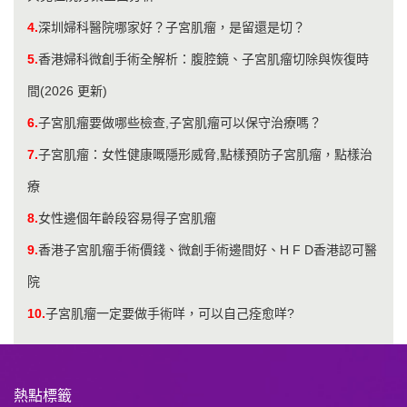
4.
​深圳婦科醫院哪家好？子宮肌瘤，是留還是切？
5.
香港婦科微創手術全解析：腹腔鏡、子宮肌瘤切除與恢復時
間(2026 更新)
6.
子宮肌瘤要做哪些檢查,子宮肌瘤可以保守治療嗎？
7.
子宮肌瘤：女性健康嘅隱形威脅,點樣預防子宮肌瘤，點樣治
療
8.
女性邊個年齡段容易得子宮肌瘤
9.
香港子宮肌瘤手術價錢、微創手術邊間好、H F D香港認可醫
院
10.
子宮肌瘤一定要做手術咩，可以自己痊愈咩?
熱點標籤