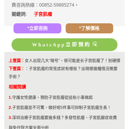
費咨詢熱線：00852-59885274。
關鍵詞:
子宮肌瘤
*立即咨詢
*了解價格
WhatsApp立即預約
上壹篇：
​女人出现几大“暗号”，很可能是长子宫肌瘤了！别硬撑
下壹篇：
：
子宮肌瘤的常見症狀有哪些？出現哪幾種情況需要
手術？
相關閱讀
1.
守護女性健康，預防子宮肌瘤從這些小事做起
2.
子宮肌瘤並不可驚，做好呢5件事可抑制子宮肌瘤生長！
3.
深圳治療子宮肌瘤要幾多錢？多發性肌瘤、子宮肌腺症收費
與免住院方案全面分析