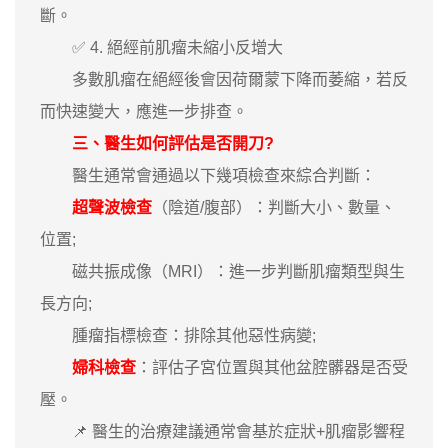
斷。
✅ 4. 絕經前肌瘤未縮小反增大
多數肌瘤在絕經後會因荷爾蒙下降而萎縮，若反
而快速變大，應進一步排查。
三、醫生如何評估是否開刀?
醫生通常會通過以下幾項檢查來綜合判斷：
超聲波檢查
（陰道/腹部）：判斷大小、數量、
位置;
磁共振成像（MRI）：進一步判斷肌瘤類型與生
長方向;
腫瘤指標檢查：排除其他惡性病變;
婦科檢查
：評估子宮位置與其他盆腔髒器是否受
壓。
📌 醫生的治療建議通常會基於症狀+肌瘤影響程