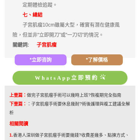
定期體檢追蹤。
七、總結
子宮肌瘤10cm雖屬大型，確實有潛在健康風
險，但並非“立即開刀”或“一刀切”的情況。
關鍵詞:
子宮肌瘤
*立即咨詢
*了解價格
WhatsApp立即預約
上壹篇：
做完子宮肌瘤手術可以幾時上班?恢複期完全指南
下壹篇：
：
子宮肌瘤手術要休息幾耐?術後護理與複工建議全解
析
相關閱讀
1.
香港人深圳做子宮肌瘤手術要幾錢?收費差幾多、點揀方式、