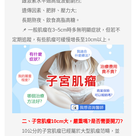
雌激素水平過高或波動劇烈;
遺傳因素、肥胖、壓力大;
長期熬夜、飲食高脂高糖。
📌 一般肌瘤在3~5cm時多無明顯症狀，但若不
定期追蹤，有些肌瘤可緩慢增長至10cm以上。
二、子宮肌瘤10cm大，嚴重嗎?是否需要開刀?
10公分的子宮肌瘤已經屬於大型肌瘤范疇，並