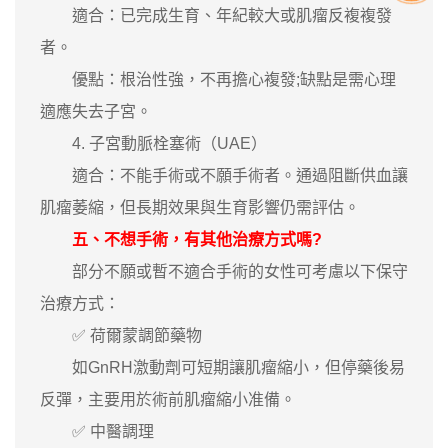
適合：已完成生育、年紀較大或肌瘤反複複發
者。
優點：根治性強，不再擔心複發;缺點是需心理
適應失去子宮。
4. 子宮動脈栓塞術（UAE）
適合：不能手術或不願手術者。通過阻斷供血讓
肌瘤萎縮，但長期效果與生育影響仍需評估。
五、不想手術，有其他治療方式嗎?
部分不願或暫不適合手術的女性可考慮以下保守
治療方式：
✅ 荷爾蒙調節藥物
如GnRH激動劑可短期讓肌瘤縮小，但停藥後易
反彈，主要用於術前肌瘤縮小准備。
✅ 中醫調理