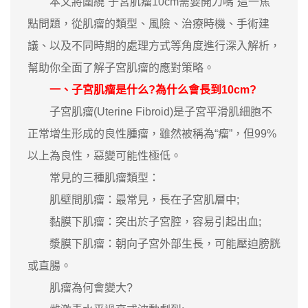
本文將圍繞“子宮肌瘤10cm需要開刀嗎”這一焦
點問題，從肌瘤的類型、風險、治療時機、手術建
議、以及不同時期的處理方式等角度進行深入解析，
幫助你全面了解子宮肌瘤的應對策略。
一、子宮肌瘤是什么?為什么會長到10cm?
子宮肌瘤(Uterine Fibroid)是子宮平滑肌細胞不
正常增生形成的良性腫瘤，雖然被稱為“瘤”，但99%
以上為良性，惡變可能性極低。
常見的三種肌瘤類型：
肌壁間肌瘤：最常見，長在子宮肌層中;
黏膜下肌瘤：突出於子宮腔，容易引起出血;
漿膜下肌瘤：朝向子宮外部生長，可能壓迫膀胱
或直腸。
肌瘤為何會變大?