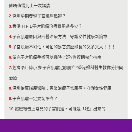
值唔值得北上一次講清
2.
深圳孕期發現子宮肌瘤點辦？
3.
香港 H F D子宮肌瘤治療費用系多少？
4.
子宮肌瘤原因與西醫治療方法：守護女性健康新篇章
5.
子宮肌瘤不可怕，可怕的是它怎麼能長的又多又大！！！
6.
做完子宮肌瘤手術可以幾時上班?恢複期完全指南
7.
經痛唔止係小事!子宮肌瘤定腺肌症?香港婦科醫生教你分辨同
治療
8.
深圳怡康婦產醫院：專業治療子宮肌瘤，守護女性健康
9.
子宫肌瘤一定要切除咩？
10.
​體檢報告上常見的子宮肌瘤，可能是「吃」出來的