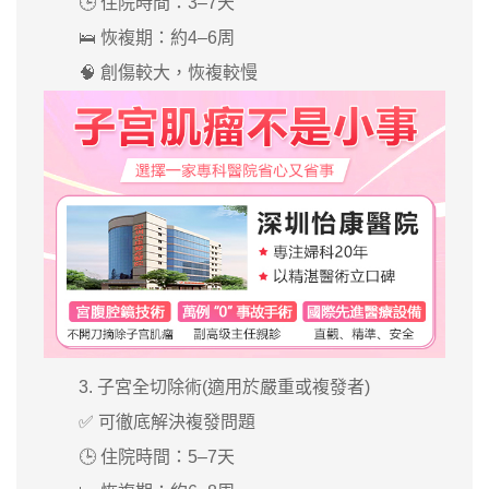
🕒 住院時間：3–7天
🛌 恢複期：約4–6周
🧠 創傷較大，恢複較慢
3. 子宮全切除術(適用於嚴重或複發者)
✅ 可徹底解決複發問題
🕒 住院時間：5–7天