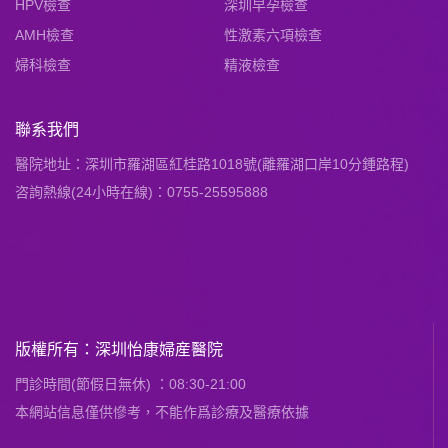
HPV檢查
深圳早孕檢查
AMH檢查
性激素六項檢查
婦科檢查
精液檢查
聯系我們
醫院地址：深圳市羅湖區紅桂路1018號(離羅湖口岸10分鍾路程)
咨詢熱線(24小時在線)：0755-25595888
版權所有：深圳怡康婦産醫院
門診時間(節假日無休) ：08:30-21:00
本網站信息僅供慘考，不能作爲診療及醫療依據