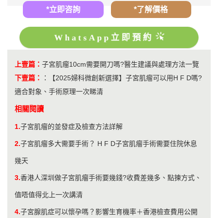
*立即咨詢
*了解價格
WhatsApp立即預約
上壹篇：
子宮肌瘤10cm需要開刀嗎?醫生建議與處理方法一覽
下壹篇：
：
【2025婦科微創新選擇】子宮肌瘤可以用H F D嗎?
適合對象、手術原理一次睇清
相關閱讀
1.
子宮肌瘤的並發症及檢查方法詳解
2.
子宮肌瘤多大需要手術？ H F D子宮肌瘤手術需要住院休息
幾天
3.
香港人深圳做子宮肌瘤手術要幾錢?收費差幾多、點揀方式、
值唔值得北上一次講清
4.
子宮腺肌症可以懷孕嗎？影響生育機率＋香港檢查費用公開