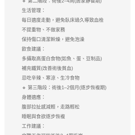
🔹 第二階段：術後2–4周(居家靜養期)
生活管理：
每日適度走動，避免臥床過久導致血栓
不提重物、不做家務
保持傷口清潔幹燥，避免泡澡
飲食建議：
多攝取高蛋白食物(如魚、蛋、豆制品)
補充鐵質(改善術後貧血)
忌吃辛辣、寒涼、生冷食物
🔹 第三階段：術後1–2個月(逐步恢複期)
身體適應：
腹部拉扯感減輕，走路輕松
睡眠與食欲逐步恢複
工作建議：