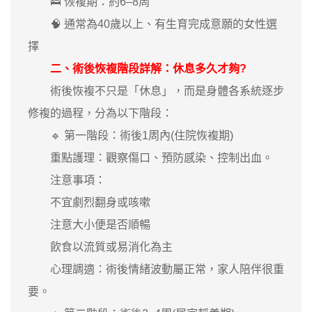
🛌 恢複期：約6–8周
🧠 通常為40歲以上、有生育完成意願的女性選
擇
二、術後恢複階段詳解：休息多久才夠?
術後恢複不只是「休息」，而是身體各系統逐步
修複的過程，分為以下階段：
🔹 第一階段：術後1周內(住院恢複期)
重點護理：觀察傷口、預防感染、控制出血。
注意事項：
不宜劇烈翻身或咳嗽
注意大小便是否順暢
飲食以流質或易消化為主
心理調適：術後情緒波動屬正常，家人陪伴很重
要。