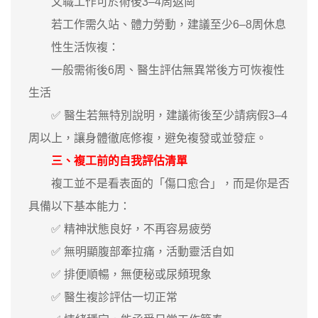
文職工作可於術後3–4周返崗
若工作需久站、體力勞動，建議至少6–8周休息
性生活恢複：
一般需術後6周、醫生評估無異常後方可恢複性
生活
✅ 醫生若無特別說明，建議術後至少請病假3–4
周以上，讓身體徹底修複，避免複發或並發症。
三、複工前的自我評估清單
複工並不是看表面的「傷口愈合」，而是你是否
具備以下基本能力：
✅ 精神狀態良好，不再容易疲勞
✅ 無明顯腹部牽拉痛，活動靈活自如
✅ 排便順暢，無便秘或尿頻現象
✅ 醫生複診評估一切正常