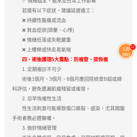
✅ 情緒穩定，能承受日常工作節奏
若還有以下症狀，建議延遲複工：
❌ 持續性腹痛或流血
❌ 貧血症狀(頭暈、心悸)
❌ 情緒低落或失眠嚴重
13
立即
❌ 上樓梯或快走易氣喘
預約
四、術後護理5大重點：防複發、提恢複
1. 定期複診不可少
術後1個月、3個月、6個月應回院檢查B超或婦
科評估，避免遺漏肌瘤殘留或複發。
2. 忌早恢複性生活
性生活刺激可能導致傷口撕裂、感染，尤其開腹
手術者務必遵醫囑。
3. 做好情緒管理