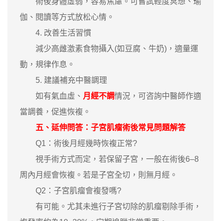
術後身體虛弱，容易焦慮。可嘗試輕度冥想、瑜
伽、閱讀等方式放松心情。
4. 改善生活習慣
減少高雌激素食物攝入(如豆腐、牛奶)，適量運
動，規律作息。
5. 建議補充中醫調理
如有氣血虛、
月經不調
情況，可咨詢中醫師作適
當調養，促進恢複。
五、延伸問答：子宮肌瘤術後常見問題解答
Q1：術後月經幾時恢複正常?
視手術方式而定，若保留子宮，一般在術後6–8
周內月經會恢複。若是子宮全切，則無月經。
Q2：子宮肌瘤會複發嗎?
有可能。尤其未進行子宮切除的肌瘤剔除手術，