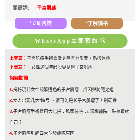
關鍵詞:
子宮肌瘤
*立即咨詢
*了解價格
WhatsApp立即預約
上壹篇：
子宮肌瘤手術會做身體有乜影響，點樣休養
下壹篇：
：
女性邊個年齡段容易得子宮肌瘤
相關閱讀
1.
揭秘現代女性頻繁遭遇的子宮肌瘤：成因與防範之道
2.
​女人出现几大“暗号”，很可能是长子宫肌瘤了！别硬撑
3.
子宮肌瘤手術費用大比拼：私家醫院 vs 深圳醫院，點揀最啱
自己？
4.
子宮肌瘤引起四大並發症嘅原因