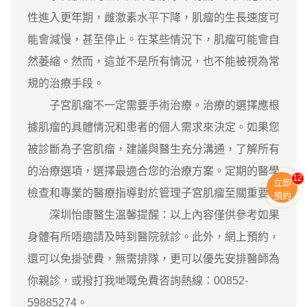
性進入更年期，雌激素水平下降，肌瘤的生長速度可
能會減慢，甚至停止。在某些情況下，肌瘤可能會自
然萎縮。然而，這並不是所有情況，也不能被視為常
規的治療手段。
子宮肌瘤不一定需要手術治療。治療的選擇應根
據肌瘤的具體情況和患者的個人需求來決定。如果您
被診斷為子宮肌瘤，建議與醫生充分溝通，了解所有
的治療選項，選擇最適合您的治療方案。定期的醫學
12
立即
檢查和專業的醫療指導對於管理子宮肌瘤至關重要。
預約
深圳怡康醫生溫馨提醒：以上內容僅供參考如果
身體有所唔適請及時到醫院就診。此外，網上預約，
還可以免掛號費，無需排隊，更可以優先安排醫師為
你親診，或撥打我哋嘅免費咨詢熱線：00852-
59885274。