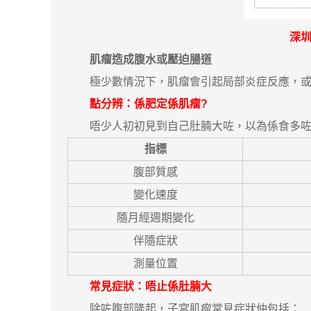
深圳
肌瘤造成腹水或壓迫腸道
極少數情況下，肌瘤會引起局部炎症反應，或者
點分辨：係肥定係肌瘤?
唔少人初初見到自己肚腩大咗，以為係食多咗、
指標
腹部質感
變化速度
隨月經週期變化
伴隨症狀
測量位置
常見症狀：唔止係肚腩大
除咗腹部隆起，子宮肌瘤常見症狀仲包括：