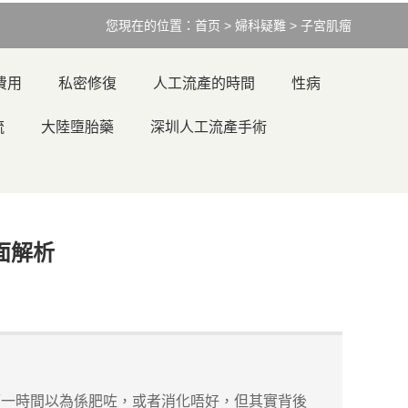
您現在的位置：
首页
>
婦科疑難
>
子宮肌瘤
費用
私密修復
人工流產的時間
性病
流
大陸墮胎藥
深圳人工流產手術
面解析
一時間以為係肥咗，或者消化唔好，但其實背後