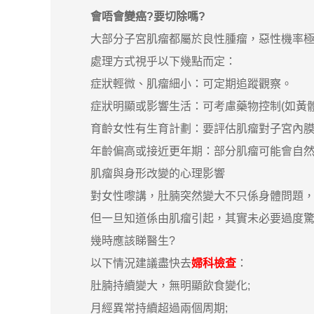
會唔會變癌?要切除嗎?
大部分子宮肌瘤都屬於良性腫瘤，惡性機率極低
處理方式視乎以下幾點而定：
症狀輕微、肌瘤細小：可定期追蹤觀察。
症狀明顯或影響生活：可考慮藥物控制(如黃體素
育齡女性有生育計劃：要評估肌瘤對子宮內膜
年齡偏高或接近更年期：部分肌瘤可能會自然
肌瘤與身形改變的心理影響
對女性嚟講，肚腩突然變大不只係身體問題，仲
但一旦知道係由肌瘤引起，其實未必要過度驚慌
幾時應該睇醫生?
以下情況建議盡快去
婦科檢查
：
肚腩持續變大，無明顯飲食變化;
月經異常持續超過兩個周期;