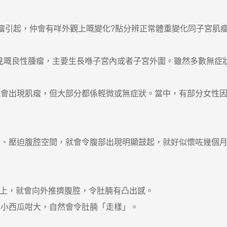
引起，仲會有咩外觀上嘅變化?點分辨正常體重變化同子宮肌瘤
性生殖系統常見嘅良性腫瘤，主要生長喺子宮內或者子宮外圍。雖然多
。
出現肌瘤，但大部分都係輕微或無症狀。當中，有部分女性因
壓迫腹腔空間，就會令腹部出現明顯鼓起，就好似懷咗幾個月
上，就會向外推擠腹腔，令肚腩有凸出感。
小西瓜咁大，自然會令肚腩「走樣」。