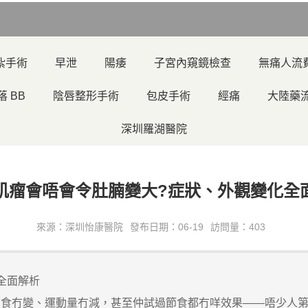
紮手術
早泄
陽痿
子宮內窺鏡檢查
無痛人流
落 BB
陰唇整形手術
包皮手術
經痛
大陸藥
深圳羅湖醫院
肌瘤會唔會令肚腩變大?症狀、外觀變化全
來源：深圳怡康醫院
發布日期：06-19
訪問量：403
全面解析
冇變、運動量冇減，甚至仲試過節食都冇咩效果——唔少人第