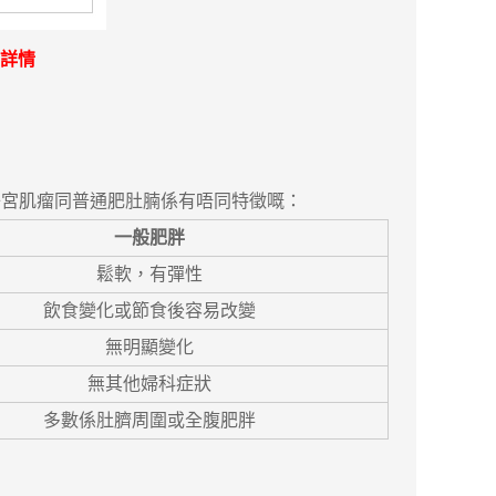
詳情
宮肌瘤同普通肥肚腩係有唔同特徵嘅：
一般肥胖
鬆軟，有彈性
飲食變化或節食後容易改變
無明顯變化
無其他婦科症狀
多數係肚臍周圍或全腹肥胖