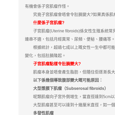
有機會係子宮肌瘤作怪。
究竟子宮肌瘤會唔會令肚腩變大?如果真係肌瘤
什麼係子宮肌瘤?
子宮肌瘤(Uterine fibroids)係女
連串不適，包括月經異常、尿頻、便秘、腰痛等
根據統計，超過七成以上嘅女性一生中都可能會
變化，包括肚腩隆起。
子宮肌瘤點樣令肚腩變大?
肌瘤本身並唔會產生脂肪，但隨住佢逐漸長大、
以下係幾個導致腹部變大嘅可能原因：
大型漿膜下肌瘤（Subserosal fibroids）
呢類肌瘤向子宮外側增生，當直徑達到5cm以
大型肌瘤甚至可以達到十幾厘米直徑，如一個
多發性肌瘤