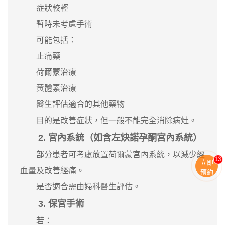
症狀較輕
暫時未考慮手術
可能包括：
止痛藥
荷爾蒙治療
黃體素治療
醫生評估適合的其他藥物
目的是改善症狀，但一般不能完全消除病灶。
2. 宮內系統（如含左炔諾孕酮宮內系統）
部分患者可考慮放置荷爾蒙宮內系統，以減少經
13
立即
血量及改善經痛。
預約
是否適合需由婦科醫生評估。
3. 保宮手術
若：