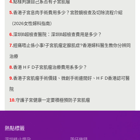
4.
點樣判讀自己系否有子宮肌瘤
5.
香港子宮息肉手術費用多少？宮腔鏡檢查及切除流程介紹
（2026女性婦科指南）
6.
深圳B超檢查醫院：深圳B超檢查費用是多少？
7.
經痛唔止係小事!子宮肌瘤定腺肌症?香港婦科醫生教你分辨同
治療
8.
香港 H F D子宮肌瘤治療費用系多少？
9.
香港子宮肌瘤手術價錢、微創手術邊間好、H F D香港認可醫
院
10.
守護子宮健康一定要積極預防子宮肌瘤
熱點標籤
深圳終止懷孕
落仔幾錢