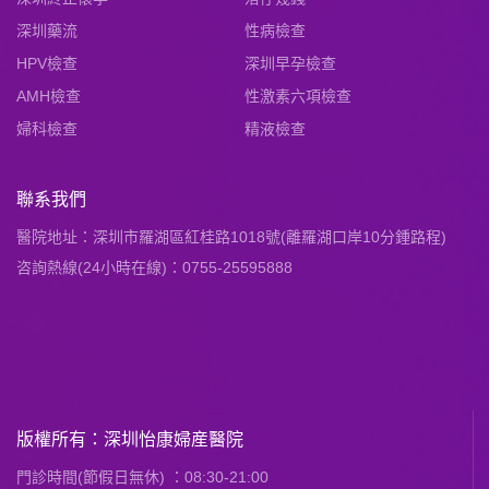
深圳藥流
性病檢查
HPV檢查
深圳早孕檢查
AMH檢查
性激素六項檢查
婦科檢查
精液檢查
聯系我們
醫院地址：深圳市羅湖區紅桂路1018號(離羅湖口岸10分鍾路程)
咨詢熱線(24小時在線)：0755-25595888
版權所有：深圳怡康婦産醫院
門診時間(節假日無休) ：08:30-21:00