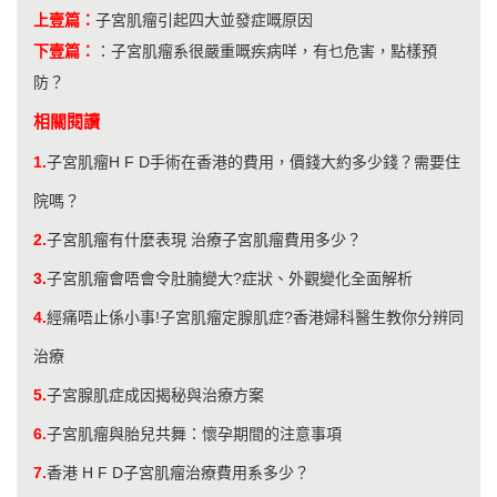
上壹篇：
子宮肌瘤引起四大並發症嘅原因
下壹篇：
：
子宮肌瘤系很嚴重嘅疾病咩，有乜危害，點樣預
防？
相關閱讀
1.
子宮肌瘤H F D手術在香港的費用，價錢大約多少錢？需要住
院嗎？
2.
子宮肌瘤有什麼表現 治療子宮肌瘤費用多少？
3.
子宮肌瘤會唔會令肚腩變大?症狀、外觀變化全面解析
4.
經痛唔止係小事!子宮肌瘤定腺肌症?香港婦科醫生教你分辨同
治療
5.
子宮腺肌症成因揭秘與治療方案
6.
子宮肌瘤與胎兒共舞：懷孕期間的注意事項
7.
香港 H F D子宮肌瘤治療費用系多少？