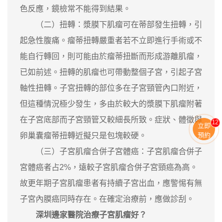
色反應，鏡檢常不能得到結果。
（二）扭轉：漿膜下肌瘤可在蒂部發生扭轉，引
起急性腹痛。瘤蒂扭轉嚴重者若不立即進行手術或不
能自行轉回，則可能由於瘤蒂扭斷而形成游離肌瘤，
已如前述。扭轉的肌瘤也可帶動整個子宮，引起子宮
軸性扭轉。子宮扭轉的部位多在子宮頸管內口附近，
但這種情況極少發生，多由於較大的漿膜下肌瘤附著
在子宮底部而子宮頸管又較細長所致。症狀、體徵與
11
立即
卵巢囊瘤蒂扭轉近擬只是包塊較硬。
預約
（三）子宮肌瘤合併子宮體癌：子宮肌瘤合併子
宮體癌者占2%，遠較子宮肌瘤合併子宮頸癌為高。
故更年期子宮肌瘤患者有持續子宮出血，應警惕有無
子宮內膜癌同時存在。在確定治療前，應做診刮。
深圳邊家醫院治療子宮肌瘤好？