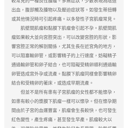
較常見的一種良性腫瘤。多無症狀，少數表現為陰道
出血，腹部觸及腫物以及壓迫症狀等。如發生蒂扭轉
或其他情況時可引起疼痛。以多發性子宮肌瘤常見。
肌壁間肌瘤和黏膜下肌瘤會引起不孕。肌壁間肌
瘤如果較大並向宮腔突出，可以改變宮腔的形狀，影
響宮腔正常的解剖關係，尤其生長在近宮角的地方，
可以阻塞輸卵管，或影響精子的上行速度，妨礙精子
通過輸卵管和卵子結合，也可阻礙受精卵順利通過輸
卵管造成宮外孕或流產。黏膜下肌瘤同樣會影響精卵
結合和受精卵的著床，或造成早期流產。
但並不是所有患有子宮肌瘤的女性都不能懷孕，
如患有較小的漿膜下肌瘤一樣可以懷孕。但在懷孕期
間由於子宮的血運豐富，肌瘤會生長較快，也可發生
紅色變性，產生疼痛，甚至發生早產。肌瘤較大以