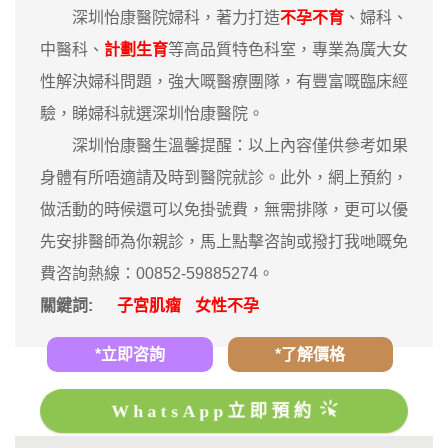
深圳怡康醫院婦科，著力打造
不孕不育
、婦科、
中醫科、
計劃生育
等高品質特色科室，專業為廣大女
性解決婦科問題，強大嘅醫療團隊，有豐富嘅臨床經
驗，睇婦科就選深圳怡康醫院。
深圳怡康醫生溫馨提醒：以上內容僅供參考如果
身體有所唔適請及時到醫院就診。此外，網上預約，
做活動的時候還可以免掛號費，無需排隊，更可以優
先安排醫師為你親診，馬上點擊咨詢或撥打我哋嘅免
費咨詢熱線：00852-59885274。
關鍵詞:
子宮肌瘤
女性不孕
*立即咨詢
*了解價格
WhatsApp立即預約