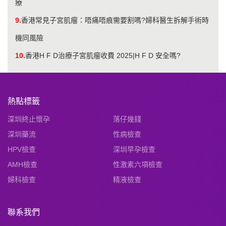
療
9.
香港常見子宮肌瘤：唔痛唔痕需要割嗎?婦科醫生拆解手術時
機同風險
10.
香港H F D治療子宮肌瘤收費 2025|H F D 安全嗎?
熱點標籤
深圳終止懷孕
落仔幾錢
深圳藥流
性病檢查
HPV檢查
深圳早孕檢查
AMH檢查
性激素六項檢查
婦科檢查
精液檢查
聯系我們