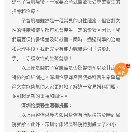
患有子宮肌瘤後，一定要及時就醫並接受專業醫生的
指導和治療。
子宮肌瘤雖然是一種常見的良性腫瘤，但它對女
性的健康和懷孕都可能會產生一定的影響。因此，我
們需要保持警惕並及時就醫。同時，通過科學的治療
和管理手段，我們完全有能力戰勝這個「隱形殺
手」，守護女性的生殖健康！
13
以上便是關於子宮肌瘤是否影響懷孕以及其症狀
立即
預約
特徵的詳細闡述。深圳怡康婦產醫院婦科醫生希望這
篇文章能夠幫助大家更好地了解這一常見婦科問題，
並引起足夠的重視和關注。
深圳怡康醫生溫馨提醒：
以上內容僅供參考如果身體有所唔適請及時到醫
院就診。此外，深圳怡康婦產醫院特別設立了24小