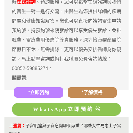
時
在線諮詢
、預約服務，您可以點擊在線諮詢與我們
的醫生一對一進行交流，由醫生為您提供詳細的疾病
問題和健康知識解答。您也可以直接向諮詢醫生申請
預約號，持預約號來院就診可以享受優先就診、免掛
號費、醫療費用優惠等尊貴服務。深圳怡康婦產醫院
節假日不休，無需排隊，更可以優先安排醫師為你親
診，馬上點擊咨詢或撥打我哋嘅免費咨詢熱線：
00852-59885274。
關鍵詞:
*立即咨詢
*了解價格
WhatsApp立即預約
上壹篇：
子宮肌瘤與子宮息肉哪個嚴重？哪些女性易患上子宮