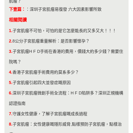
肌瘤？
下壹篇：
：
深圳子宮肌瘤易復發 六大因素影響所致
相關閱讀
1.
子宮肌瘤不可怕，可怕的是它怎麼能長的又多又大！！！
2.
8公分子宮肌瘤重量解析：是否影響懷孕？
3.
子宮肌瘤H F D手術在香港的費用，價錢大約多少錢？需要住
院嗎？
4.
香港子宮肌瘤手術費用約莫系多少？
5.
子宮肌瘤引起四大並發症嘅原因
6.
深圳子宮肌瘤微創手術全流程：H F D陷阱多？深圳正規機構
認證指南
7.
守護女性健康，了解子宮肌瘤嘅成長過程
8.
子宮肌瘤：女性健康嘅隱形威脅,點樣預防子宮肌瘤，點樣治