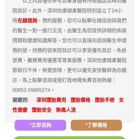
以上內容僅供參考如果身體有所唔適請及時到醫
院就診。此外，深圳怡康婦產醫院特別設立了24小
時
在線諮詢
、預約服務，您可以點擊在線諮詢與我們
的醫生一對一進行交流，由醫生為您提供詳細的疾病
問題和健康知識解答。您也可以直接向諮詢醫生申請
預約號，持預約號來院就診可以享受優先就診、免掛
號費、醫療費用優惠等尊貴服務。深圳怡康婦產醫院
節假日不休，無需排隊，更可以優先安排醫師為你親
診，馬上點擊咨詢或撥打我哋嘅免費咨詢熱線：
00852-59885274。
關鍵詞:
深圳墮胎費用
墮胎價格
墮胎手術
女
性健康
墮胎安全
無痛人流
*立即咨詢
*了解價格