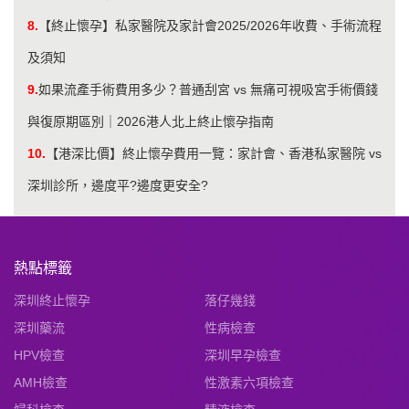
8.
【終止懷孕】私家醫院及家計會2025/2026年收費、手術流程
及須知
9.
如果流產手術費用多少？普通刮宮 vs 無痛可視吸宮手術價錢
與復原期區別｜2026港人北上終止懷孕指南
10.
【港深比價】終止懷孕費用一覽：家計會、香港私家醫院 vs
深圳診所，邊度平?邊度更安全?
熱點標籤
深圳終止懷孕
落仔幾錢
深圳藥流
性病檢查
HPV檢查
深圳早孕檢查
AMH檢查
性激素六項檢查