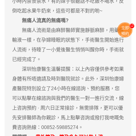
小時內禁食禁水，有的妹子很聽話不吃飯不喝水，反
倒吃起水果牛奶來，這些可都是不對的喲~
無痛人流真的無痛嗎?
13
立即
無痛人流術是由麻醉醫師實施靜脈麻醉，用藥像
預約
輸液一樣，在孕婦睡眠的狀態下，手術醫生開始進行
人流術，待睡了一小覺後醫生悄悄叫醒你時，手術就
已經完成了。
深圳怡康醫生溫馨提醒：以上內容僅供參考如果
身體有所唔適請及時到醫院就診。此外，深圳怡康婦
產醫院特別設立了24小時在線諮詢、預約服務，您
可以點擊在線諮詢與我們的醫生一對一進行交流，線
上咨詢預約 · ‎周六日正常接診，無需排隊，更可以優
先安排醫師為你親診，馬上點擊咨詢或撥打我哋嘅免
費咨詢熱線：00852-59885274。