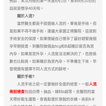
例如：末次月經的第一天是8月1日，那到9月10日的
話就是懷孕40天啦。
關於人流?
當然醫生都是不提倡做人流的，畢竟是手術。但
是如果不得不做手術，建議大家選正規醫院，這是對
手術安全的保證。如果懷疑自己懷孕了最好趕緊做個
孕早期檢查，到醫院做個血hcg和B超確診是否為宮
內孕，如果是宮外孕，人流是沒法解決的了，危險係
數也比較高。如果確診為宮內孕，不準備生下來，早
發現還有選擇不同人流方式的餘地。
關於手術?
人流手術之前一定要做好全面的檢查。一般
人流
術前檢查
包括白帶，抽血，婦科b超等。去醫院的當
天帶好衛生護墊，穿寬鬆便於穿脫的衣褲。術前6-8