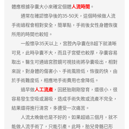
體應根據孕囊大小來確定個體
人流時間
。
通常在確認懷孕後的35-50天，這個時候做人流
手術過程會相對安全，簡單點，手術後女性身體恢復
所用的時間也較短。
一般懷孕35天以上，宮腔內孕囊在B超下就清晰
可見，此時孕囊不大，而且子宮壁也較厚，孕囊容易
取出。醫生可通過宮腔鏡可視技術將孕囊吸出，相對
來說，對身體的傷害小、手術風險低，恢復的快，由
於手術難度低，相應地手術費用也會降低。
過早做
人工流產
，因胚胎剛剛發育，還很小，很
容易發生空吸或漏吸，造成手術失敗或流產不完全，
結果還得進行清宮，多遭受一次痛苦。
人流太晚做也是不好的。如果超過三個月，就不
能做人流手術了，只能引產。此時，胎兒骨骼已形