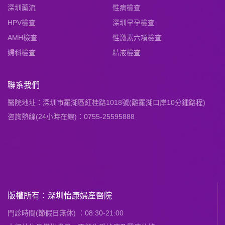
深圳藥流
性病檢查
HPV檢查
深圳早孕檢查
AMH檢查
性激素六項檢查
婦科檢查
精液檢查
聯系我們
醫院地址：深圳市羅湖區紅桂路1018號(離羅湖口岸10分鍾路程)
咨詢熱線(24小時在線)：0755-25595888
版權所有：深圳怡康婦産醫院
門診時間(節假日無休) ：08:30-21:00