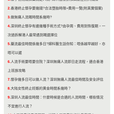
2.
香港終止懷孕要幾錢?合法墮胎時限+費用一覽(附真實個案)
3.
做無痛人流嘅時間系幾時?
4.
深圳終止懷孕有邊幾種手術方式?由孕周、費用到恢復期，一
次過拆解港人最常遇到嘅選擇位
5.
藥流最佳時間係幾多日?婦科醫生話你知：唔係越早越好，亦
唔可以遲
6.
人流手術要唔要住院？深圳無痛人流即日走流程，適合香港
上班族攻略
7.
懷孕幾多日可以做人流？深圳無痛人流最佳時間及安全評估
8.
大陆女性終止妊娠的黄金時間系幾時？
9.
深圳人流最佳時間：什麼時候是合適的人流時間，哪些情況
不宜進行人流？