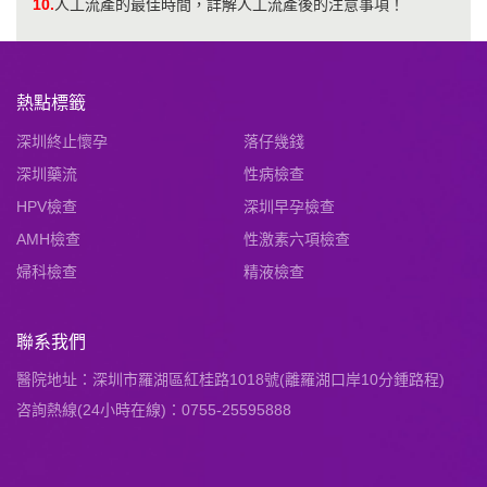
10.
人工流產的最佳時間，詳解人工流產後的注意事項！
熱點標籤
深圳終止懷孕
落仔幾錢
深圳藥流
性病檢查
HPV檢查
深圳早孕檢查
AMH檢查
性激素六項檢查
婦科檢查
精液檢查
聯系我們
醫院地址：深圳市羅湖區紅桂路1018號(離羅湖口岸10分鍾路程)
咨詢熱線(24小時在線)：0755-25595888