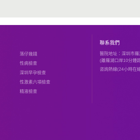
聯系我們
醫院地址：深圳市羅湖
落仔幾錢
(離羅湖口岸10分鍾路
性病檢查
咨詢熱線(24小時在線)：
深圳早孕檢查
性激素六項檢查
精液檢查