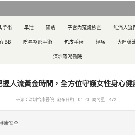
紮手術
早泄
陽痿
子宮內窺鏡檢查
無痛人流
落 BB
陰唇整形手術
包皮手術
經痛
大陸藥
深圳羅湖醫院
把握人流黃金時間，全方位守護女性身心健
來源：深圳怡康醫院
發布日期：04-23
訪問量：472
健康安全