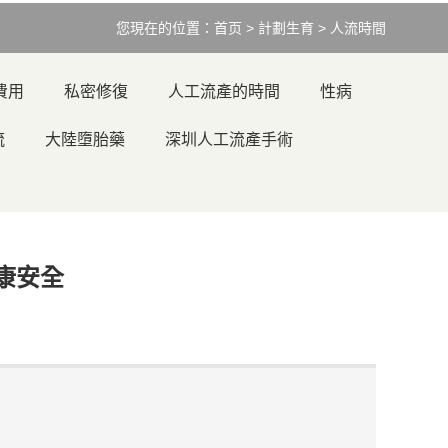
您現在的位置：
首页
>
計劃生育
>
人流時間
費用
私密修復
人工流產的時間
性病
流
大陸墮胎藥
深圳人工流產手術
康安全