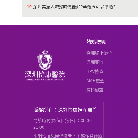
10.
深圳無痛人流幾時做最好?孕幾周可以墮胎?
熱點標籤
深圳終止懷孕
深圳藥流
HPV檢查
AMH檢查
婦科檢查
版權所有：深圳怡康婦産醫院
門診時間(節假日無休) ：08:30-
21:00
本網站信息僅供慘考，不能作爲診療