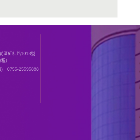
區紅桂路1018號
程)
0755-25595888