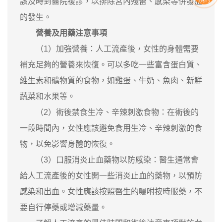
該及時到醫院複診，以排除宮內殘留、感染等併發症
的發生。
營養及用藥注意事項
（1）加強營養：人工流產後，女性的身體需要
補充足夠的營養來恢復。可以多吃一些富含蛋白質、
維生素和礦物質的食物，如雞蛋、牛奶、魚肉、新鮮
蔬菜和水果等。
（2）術後禁食生冷、辛辣刺激食物：在術後的
一段時間內，女性應該避免食用生冷、辛辣刺激的食
物，以免影響身體的恢復。
（3）口服消炎止血藥物以防感染：醫生通常會
給人工流產後的女性開一些消炎止血的藥物，以預防
感染和出血。女性應該按照醫生的囑咐按時服藥，不
要自行停藥或增減藥量。