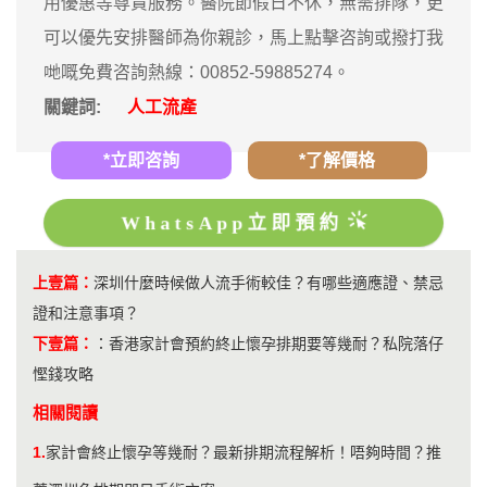
用優惠等尊貴服務。醫院節假日不休，無需排隊，更
可以優先安排醫師為你親診，馬上點擊咨詢或撥打我
哋嘅免費咨詢熱線：00852-59885274。
關鍵詞:
人工流產
*立即咨詢
*了解價格
WhatsApp立即預約
上壹篇：
深圳什麼時候做人流手術較佳？有哪些適應證、禁忌
證和注意事項？
下壹篇：
：
​香港家計會預約終止懷孕排期要等幾耐？私院落仔
慳錢攻略
相關閱讀
1.
家計會終止懷孕等幾耐？最新排期流程解析！唔夠時間？推