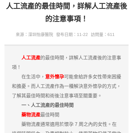
人工流產的最佳時間，詳解人工流產後
的注意事項！
來源：深圳怡康醫院
發布日期：11-22
訪問量：611
人工流產
的最佳時間，詳解人工流產後的注意事
項！
在生活中，
意外懷孕
可能會給許多女性帶來困擾
和擔憂。而人工流產作為一種解決意外懷孕的方式，
了解其最佳時間和術後注意事項至關重要。
一、人工流產的最佳時間
藥物流產
最佳時間
藥物流產通常適用於懷孕 7 周之內的女性。在