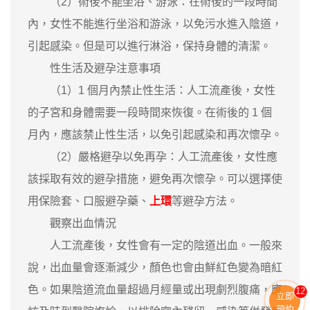
（2）術後不能坐浴、游泳：在術後的一段時間
內，女性不能進行坐浴和游泳，以免污水進入陰道，
引起感染。但是可以進行淋浴，保持身體的清潔。
性生活及避孕注意事項
（1）1 個月內禁止性生活：人工流產後，女性
的子宮和身體需要一段時間來恢復。在術後的 1 個
月內，應該禁止性生活，以免引起感染和再次懷孕。
（2）嚴格避孕以免再孕：人工流產後，女性應
該採取有效的避孕措施，避免再次懷孕。可以選擇使
用保險套、口服避孕藥、
上環
等避孕方法。
觀察出血情況
人工流產後，女性會有一定的陰道出血。一般來
說，出血量會逐漸減少，顏色也會由鮮紅色變為暗紅
色。如果陰道流血量超過月經量或出現劇烈腹痛，應
11
立即
預約