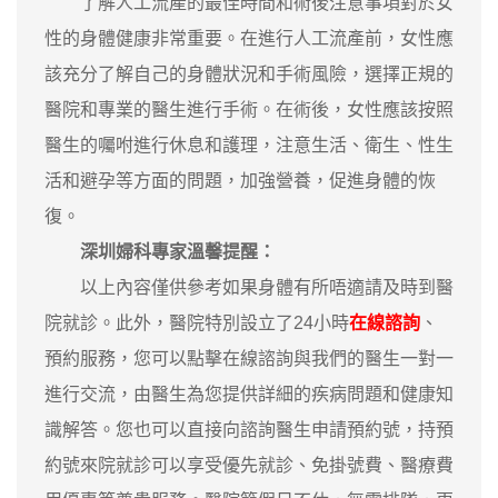
了解人工流產的最佳時間和術後注意事項對於女
性的身體健康非常重要。在進行人工流產前，女性應
該充分了解自己的身體狀況和手術風險，選擇正規的
醫院和專業的醫生進行手術。在術後，女性應該按照
醫生的囑咐進行休息和護理，注意生活、衛生、性生
活和避孕等方面的問題，加強營養，促進身體的恢
復。
深圳婦科專家溫馨提醒：
以上內容僅供參考如果身體有所唔適請及時到醫
院就診。此外，醫院特別設立了24小時
在線諮詢
、
預約服務，您可以點擊在線諮詢與我們的醫生一對一
進行交流，由醫生為您提供詳細的疾病問題和健康知
識解答。您也可以直接向諮詢醫生申請預約號，持預
約號來院就診可以享受優先就診、免掛號費、醫療費