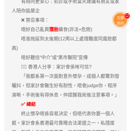
有陪同更安心：初診或手術當天建議有朋友或家
人陪你返屋企
11
立即
❌ 禁忌事項：
預約
唔好自己亂買
墮胎
藥食(非法+危險)
唔准拖延到太後期(12周以上處理難度同風險都
高)
唔好聽信“中介”或“黑市醫院”宣傳
🙋‍♀️ 香港人分享：家計會係咪可信?
「我都系第一次面對意外懷孕，成個人都驚到發
曬抖，但家計會醫生好有耐性，唔會judge你，程序
清晰，手術後有得休息，仲提醒我術後注意事項。」
✅ 總結
終止懷孕唔係容易決定，但唔代表你要一個人
捱。家計會系香港最可靠嘅合法渠道之一，私隱度