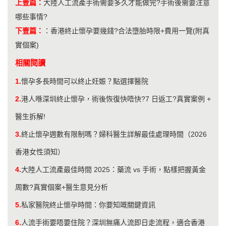
上壹篇：
大陸人工流產手術需要多久才能做完?手術後需要注意
哪些事情?
下壹篇：
：
香港終止懷孕要幾錢?合法墮胎時限+費用一覽(附真
實個案)
相關閱讀
1.
懷孕多長時間可以終止妊娠？點選擇醫院
2.
港人喺深圳終止懷孕，術後恢復快唔快?7 日返工?真實案例 +
醫生拆解!
3.
終止懷孕週數有限制嗎？婦科醫生詳解最佳處理時間（2026
香港女性須知）
4.
大陸人工流產最佳時間 2025：藥流 vs 手術，點樣把握黃金
周數?真實個案+醫生意見分析
5.
私家醫院終止懷孕時間：你要知嘅關鍵資訊
6.
人流手術要唔要住院？深圳無痛人流即日走流程，適合香港