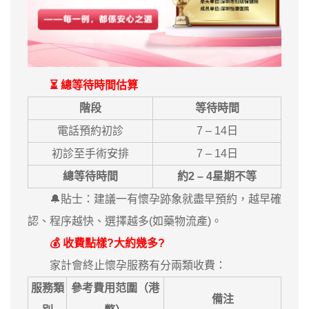
⏳ 總等待時間估算
階段
等待時間
電話預約初診
7 – 14日
初診至手術安排
7 – 14日
總等待時間
約2 – 4星期不等
🔔貼士：建議一有懷孕跡象就盡早預約，越早確
認、程序越快、選擇越多(如藥物流產)。
💰 收費點樣?大約幾多?
家計會終止懷孕服務有分兩類收費：
服務類
參考費用范圍（港
備注