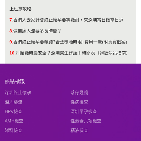
上班族攻略
7.
香港人去家計會終止懷孕要等幾耐，來深圳當日做當日返
8.
做無痛人流要多長時間？
9.
香港終止懷孕要幾錢?合法墮胎時限+費用一覽(附真實個案)
10.
打胎幾時最安全？深圳醫生建議＋時間表（週數決策指南）
熱點標籤
深圳終止懷孕
落仔幾錢
深圳藥流
性病檢查
HPV檢查
深圳早孕檢查
AMH檢查
性激素六項檢查
婦科檢查
精液檢查