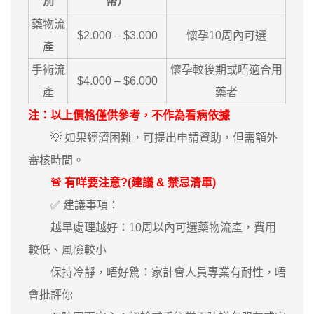
別
幣）
藥物流
$2.000 – $3.000
懷孕10周內可選
產
手術流
懷孕較後期或唔適合用
$4.000 – $6.000
產
藥者
注：以上價格僅供參考，不作為看病依據
💡 如果經濟困難，可提出申請資助，但需額外
審核時間。
🚨 有咩要注意?(建議 & 禁忌清單)
✅ 建議事項：
越早處理越好：10周以內可選藥物流產，費用
較低、風險較小
保持冷靜，唔好驚：家計會人員專業有耐性，唔
會批評你