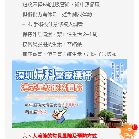
短效麻醉+標准吸宮術，術中無痛感
但術後仍需休息，避免劇烈運動
✅ 4. 手術後注意修複與調養
保持外陰清潔，禁止性生活 2–4 周
按醫囑服用抗生素、宮縮藥
補充鐵質、蛋白質與維生素，加速子宮恢複
11
立即
預約
六、人流後的常見風險及預防方式