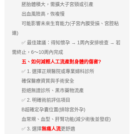
胚胎體積大，需擴大子宮頸或引產
出血風險高，恢複慢
可能影響未來生育能力(子宮內膜受損、宮腔粘
連)
✅ 最佳建議：得知懷孕 → 1周內安排檢查 → 若
需終止，6～10周內完成
五、如何減輕人工流產對身體的傷害?
✅ 1. 選擇正規醫院或專業婦科診所
確保醫療資質與手術安全
拒絕無證診所、黑市藥物流產
✅ 2. 明確術前評估項目
B超確定孕囊位置(排除宮外孕)
血常規、血型、肝腎功能(減少術後並發症)
✅ 3. 選擇
無痛人流
更舒適