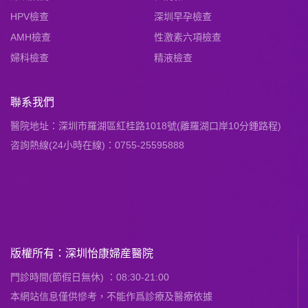
HPV檢查
深圳早孕檢查
AMH檢查
性激素六項檢查
婦科檢查
精液檢查
聯系我們
醫院地址：深圳市羅湖區紅桂路1018號(離羅湖口岸10分鍾路程)
咨詢熱線(24小時在線)：0755-25595888
版權所有：深圳怡康婦産醫院
門診時間(節假日無休) ：08:30-21:00
本網站信息僅供慘考，不能作爲診療及醫療依據