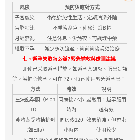
風險
預防與應對方式
子宮感染
術後避免性生活、定期清洗外陰
宮腔粘連
不重複刮宮、術後追蹤B超
月經紊亂
注意休息、少熬夜、可調理中藥
繼發不孕
減少多次流產、術前術後規范治療
七、避孕失敗怎么辦?緊急補救與處理建議
即使已采取避孕措施，如避孕套破裂、服藥延誤
等，若擔心懷孕，可在 72 小時內使用緊急避孕藥：
方法
時效
說明
左炔諾孕酮（Plan
同房後72小
最常用，越早服用
B）
時內
越有效
黃體素受體拮抗劑
同房後120
效果稍強，但香港
（如Ella）
小時內
使用較少