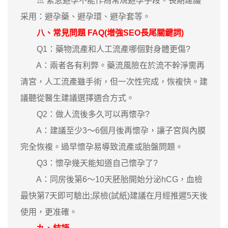
⚠️ 緊急避孕不能作為常規避孕手段。長期建議
采用：避孕藥、避孕環、避孕套等。
八、常見問題 FAQ(增強SEO長尾關鍵詞)
Q1：藥物流產和人工流產哪個對身體更傷?
A：兩者各有利弊。藥流風險在於流不幹淨需再
清宮，人工流產雖手術，但一次性完成，恢複快。建
議聽從醫生建議選擇適合方式。
Q2：做人流後多久可以再懷孕?
A：建議至少3～6個月後再懷孕，讓子宮與內膜
完全恢複。過早懷孕易導致流產或胎盤問題。
Q3：懷孕幾天能知道自己懷孕了?
A：同房後第6～10天胚胎開始分泌hCG，血檢
最快第7天即可驗出;尿檢(試紙)建議在月經推遲5天後
使用，更准確。