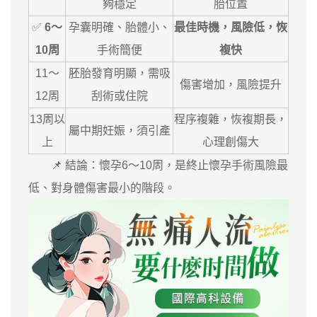
夠穩定
胎位置
✅
6～
孕囊明確、胎體小、
最佳時機，風險低，恢
10周
手術簡便
複快
11～
胚胎發育明顯，需吸
傷害增加，風險提升
12周
刮術或住院
13周以
程序複雜，恢複期長，
屬中期妊娠，須引產
上
心理創傷大
📌 結論：懷孕6～10周，是終止懷孕手術風險最
低、對身體傷害最小的階段。