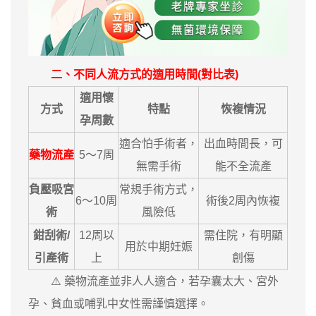
二、不同人流方式的適用時間(對比表)
適用懷
方式
特點
恢複情況
孕周數
適合怕手術者，
出血時間長，可
藥物流產
5～7周
無需手術
能不全流產
負壓吸宮
常規手術方式，
6～10周
術後2周內恢複
術
風險低
鉗刮術/
12周以
需住院，有明顯
用於中期妊娠
引產術
上
創傷
⚠️ 藥物流產並非人人適合，若孕囊太大、宮外
孕、貧血或哺乳中女性需謹慎選擇。