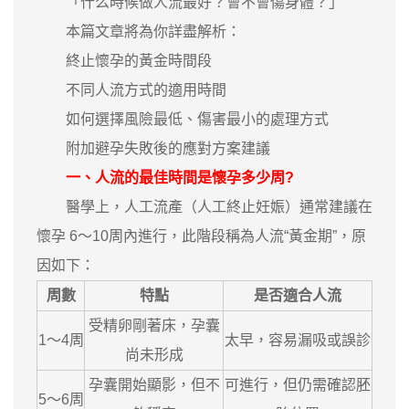
「什么時候做人流最好？會不會傷身體？」
本篇文章將為你詳盡解析：
終止懷孕的黃金時間段
不同人流方式的適用時間
如何選擇風險最低、傷害最小的處理方式
附加避孕失敗後的應對方案建議
一、人流的最佳時間是懷孕多少周?
醫學上，人工流產（人工終止妊娠）通常建議在
懷孕 6～10周內進行，此階段稱為人流“黃金期”，原
因如下：
周數
特點
是否適合人流
受精卵剛著床，孕囊
1～4周
太早，容易漏吸或誤診
尚未形成
孕囊開始顯影，但不
可進行，但仍需確認胚
5～6周