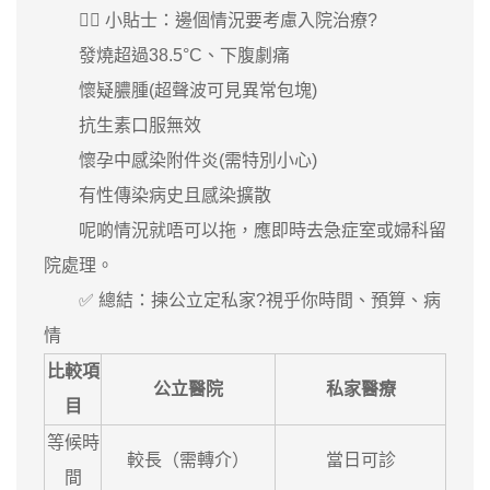
👩‍⚕️ 小貼士：邊個情況要考慮入院治療?
發燒超過38.5°C、下腹劇痛
懷疑膿腫(超聲波可見異常包塊)
抗生素口服無效
懷孕中感染附件炎(需特別小心)
有性傳染病史且感染擴散
呢啲情況就唔可以拖，應即時去急症室或婦科留
院處理。
✅ 總結：揀公立定私家?視乎你時間、預算、病
情
比較項
公立醫院
私家醫療
目
等候時
較長（需轉介）
當日可診
間