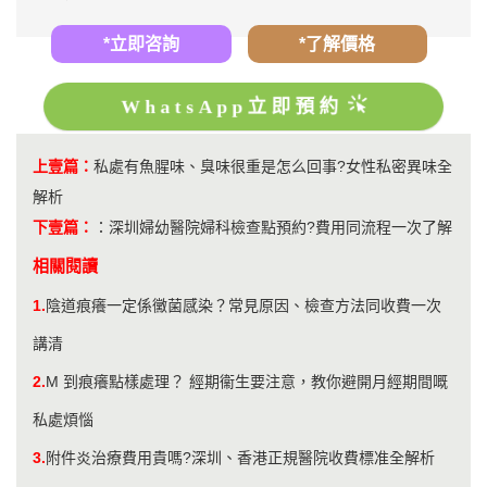
*立即咨詢
*了解價格
WhatsApp立即預約
上壹篇：
私處有魚腥味、臭味很重是怎么回事?女性私密異味全
解析
下壹篇：
：
深圳婦幼醫院婦科檢查點預約?費用同流程一次了解
相關閱讀
1.
陰道痕癢一定係黴菌感染？常見原因、檢查方法同收費一次
講清
2.
M 到痕癢點樣處理？ 經期衞生要注意，教你避開月經期間嘅
私處煩惱
3.
附件炎治療費用貴嗎?深圳、香港正規醫院收費標准全解析