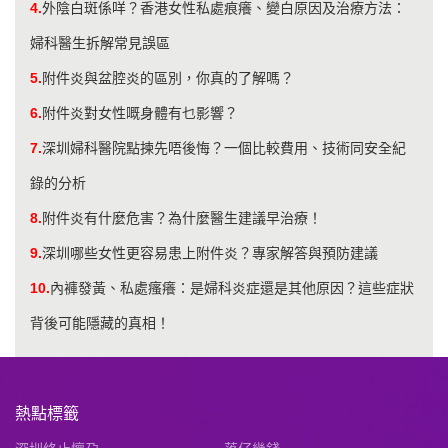
4.
外陰白斑係咩？香港女性私處痕癢、變白原因及治療方法：
婦科醫生拆解常見誤區
5.
附件炎與盆腔炎的區別，你真的了解嗎？
6.
附件炎對女性嘅身體有乜影響？
7.
深圳婦科醫院點揀先唔後悔？一個比較費用、技術同安全紀
錄的分析
8.
附件炎有什麼危害？為什麼醫生建議早治療！
9.
深圳哪些女性更容易患上附件炎？專家解答與預防建議
10.
內褲發黃、私處瘙癢：是婦科炎症還是其他原因？這些症狀
背後可能隱藏的真相！
熱點標籤