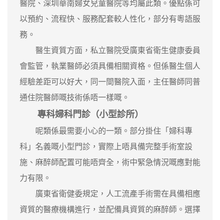
醫院、深圳華南婦女兒童醫院等均屬此類。優點係可
以預約、流程快、服務配套較人性化，部分有粵語服
務。
醫生資質方面，私立醫院受廣東省衛生健康委員
會監管，執業醫師必須具備相關資格。但係醫生個人
經驗差距可以好大，同一間醫院入面，主任醫師同普
通住院醫師嘅技術係唔一樣嘅。
專科婦科門診（小型診所）
呢類係最需要小心的一類。部分掛住「婦科專
科」名義嘅小型門診，實際上唔具備完整手術室設
施、麻醉師配置可能唔齊全，術中緊急情況嘅應對能
力有限。
廣東省衛健委規定，人工流產手術需在具備相應
資質的醫療機構進行，並配備具資質的麻醉師。選擇