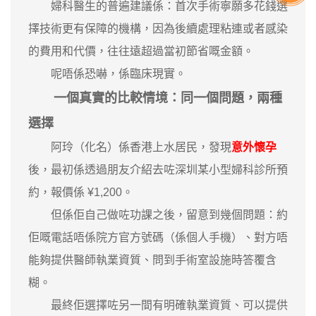
婦科醫生的普遍建議係：首次手術寧願多花錢選
擇技術更有保障的機構，因為後續處理粘連或者感染
的費用和代價，往往遠超過當初節省嘅金額。
呢唔係恐嚇，係臨床現實。
一個真實的比較情境：同一個問題，兩種
選擇
阿玲（化名）係香港上水居民，發現
意外懷孕
後，最初係透過朋友介紹去咗深圳某小型婦科診所預
約，報價係 ¥1,200。
但係佢自己做咗功課之後，留意到幾個問題：約
佢嘅電話唔係院方官方號碼（係個人手機）、對方唔
能夠提供醫師執業資質、問到手術室設施時答覆含
糊。
最終佢選擇咗另一間有明確執業資質、可以提供