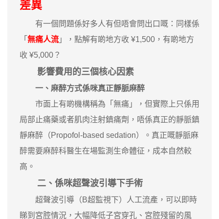
差異
有一個問題係好多人有但唔會問出口嘅：同樣係
「
無痛人流
」，點解有啲地方收 ¥1,500，有啲地方
收 ¥5,000？
影響費用的三個核心因素
一、麻醉方式係咪真正靜脈麻醉
市面上有啲機構稱為「無痛」，但實際上只係用
局部止痛藥或者肌肉注射鎮痛劑，唔係真正的靜脈鎮
靜麻醉（Propofol-based sedation）。真正嘅靜脈麻
醉需要麻醉科醫生在場監測生命體征，成本自然較
高。
二、係咪超聲波引導下手術
超聲波引導（B超監視下）人工流產，可以即時
睇到宮腔情況，大幅降低子宮穿孔、宮腔殘留的風