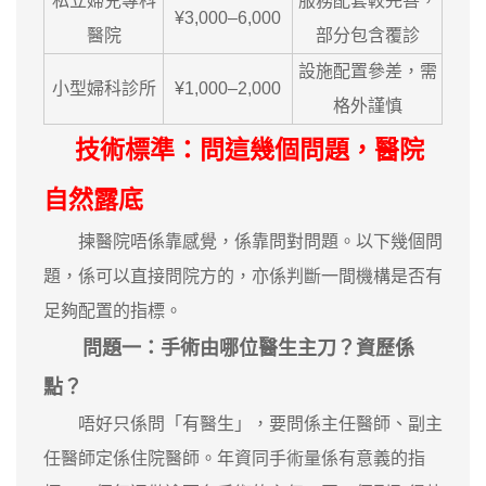
私立婦兒專科
服務配套較完善，
¥3,000–6,000
醫院
部分包含覆診
設施配置參差，需
小型婦科診所
¥1,000–2,000
格外謹慎
技術標準：問這幾個問題，醫院
自然露底
揀醫院唔係靠感覺，係靠問對問題。以下幾個問
題，係可以直接問院方的，亦係判斷一間機構是否有
足夠配置的指標。
問題一：手術由哪位醫生主刀？資歷係
點？
唔好只係問「有醫生」，要問係主任醫師、副主
任醫師定係住院醫師。年資同手術量係有意義的指