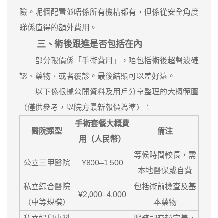
險。呢個配置並唔係所有機構都有，但係從安全角度
睇係值得的額外費用。
三、術後跟進是否包括在內
部分報價係「手術費用」，唔包括術後超聲波確
認、藥物、或者覆診。最後結賬可以差好遠。
以下係根據公開資料及用戶分享整理的大概範圍
（僅供參考，以院方最新報價為準）：
手術套餐大概費
醫院類型
備注
用（人民幣）
等候時間較長，需
公立三甲醫院
¥800–1,500
本地醫保或自費
私立綜合醫院
包括術前檢查及基
¥2,000–4,000
（中等規模）
本藥物