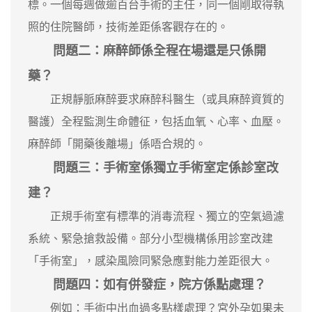
標。一個每週做逾百台手術的主任，同一個剛取得執
照的住院醫師，技術差距係客觀存在的。
問題二：麻醉師係全程在場還是只係開
藥？
正規靜脈麻醉要求麻醉科醫生（或具麻醉資質的
醫護）全程監測生命體征，包括血氧、心率、血壓。
麻醉師「開藥後離場」係唔合規的。
問題三：手術室係獨立手術室定係診室改
建？
正規手術室有標準的消毒流程、獨立的空氣過濾
系統、緊急搶救設備。部分小型機構係用診室改建
「手術室」，感染風險同緊急應對能力差距很大。
問題四：如有併發症，院方係點處理？
例如：手術中出血過多點樣處理？宮外孕如果未