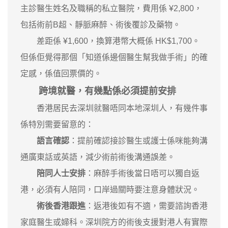
主診醫生姓名及職稱的私立醫院，費用係 ¥2,800，
包括術前B超、靜脈麻醉、術後覆診及藥物。
差距係 ¥1,600，換算港幣大概係 HK$1,700。
但係佢覺得那個「知道係邊個醫生幫我做手術」的確
定感，係值回票價的。
跨境就醫，有幾點係必須提前安排
香港居民去深圳就醫唔同本地深圳人，有幾件事
係特別需要留意的：
語言確認
：提前確認接診醫生或護士係咪能夠溝
通廣東話或英語，減少術前術後溝通誤差。
陪同人士安排
：麻醉手術後當日唔可以獨自返
港，必須有人陪同，口岸過關時要注意身體狀況。
術後香港跟進
：返港後如有不適，需要諮詢香港
家庭醫生或婦科。深圳院方的術後支援對港人有實際