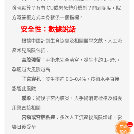
發現點算？有冇ICU或緊急轉介機制？問到呢度，院
方嘅答覆方式本身就係一個指標。
安全性：數據說話
根據中國計劃生育協會及相關醫學文獻，人工流
產常見風險包括：
宮腔殘留
：手術未完全清宮，發生率約 1–5%，
孕週越大風險越高
子宮穿孔
：發生率約 0.1–0.4%，技術水平直接
影響此風險
感染
：術後子宮內膜炎，與手術消毒標準及術後
用藥直接相關
宮頸或宮腔粘連
：多次人工流產後風險增加，影
11
立即
響日後受孕
預約