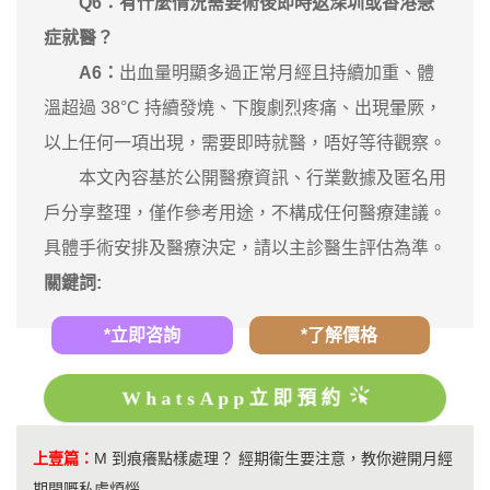
Q6：有什麼情況需要術後即時返深圳或香港急
症就醫？
A6：
出血量明顯多過正常月經且持續加重、體
溫超過 38°C 持續發燒、下腹劇烈疼痛、出現暈厥，
以上任何一項出現，需要即時就醫，唔好等待觀察。
本文內容基於公開醫療資訊、行業數據及匿名用
戶分享整理，僅作參考用途，不構成任何醫療建議。
具體手術安排及醫療決定，請以主診醫生評估為準。
關鍵詞:
*立即咨詢
*了解價格
WhatsApp立即預約
上壹篇：
M 到痕癢點樣處理？ 經期衞生要注意，教你避開月經
期間嘅私處煩惱