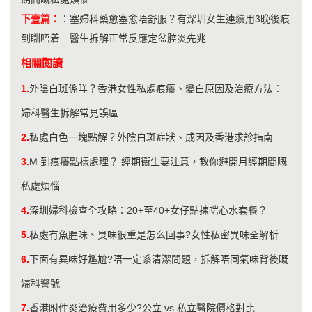
下壹篇：
：
塞婦科藥愈塞愈唔舒服？有深圳女生連續用3晚後痕
到瞓唔着 醫生拆解正常反應定盆腔炎先兆
相關閱讀
1.
外陰白斑係咩？香港女性私處痕癢、變白原因及治療方法：
婦科醫生拆解常見誤區
2.
私處白色一塊點解？外陰白斑症狀、成因及香港求診指南
3.
M 到痕癢點樣處理？ 經期衞生要注意，教你避開月經期間嘅
私處煩惱
4.
​深圳婦科檢查全攻略：20+至40+女仔點揀啱心水套餐？
5.
私處有魚腥味、臭味很重是怎么回事?女性私密異味全解析
6.
下面有異味好尷尬?唔一定系清潔問題，拆解唔同氣味背後嘅
婦科警號
7.
香港附件炎治療費用多少?公立 vs 私立醫院價格對比