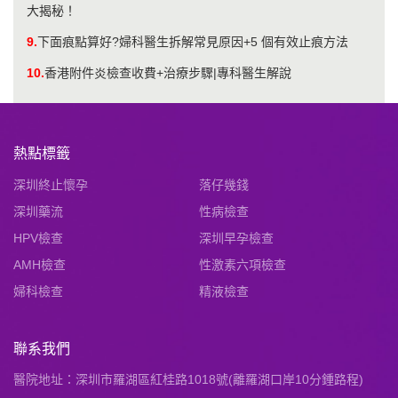
大揭秘！
9.
下面痕點算好?婦科醫生拆解常見原因+5 個有效止痕方法
10.
香港附件炎檢查收費+治療步驟|專科醫生解說
熱點標籤
深圳終止懷孕
落仔幾錢
深圳藥流
性病檢查
HPV檢查
深圳早孕檢查
AMH檢查
性激素六項檢查
婦科檢查
精液檢查
聯系我們
醫院地址：深圳市羅湖區紅桂路1018號(離羅湖口岸10分鍾路程)