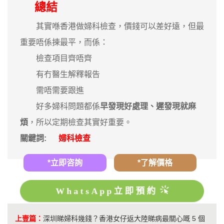
總結
其實喺香港做婦科檢查，價錢可以差好遠，但最
重要唔係揀最平，而係：
檢查項目齊唔齊
有冇醫生解釋報告
需唔需要跟進
好多婦科問題都係
早發現好處理、遲發現就麻
煩
，所以定期檢查其實好重要。
關鍵詞:
婦科檢查
*立即咨詢
*了解價格
WhatsApp立即預約
上壹篇：
深圳睇婦科幾錢？香港女仔返大陸睇病最關心嘅 5 個