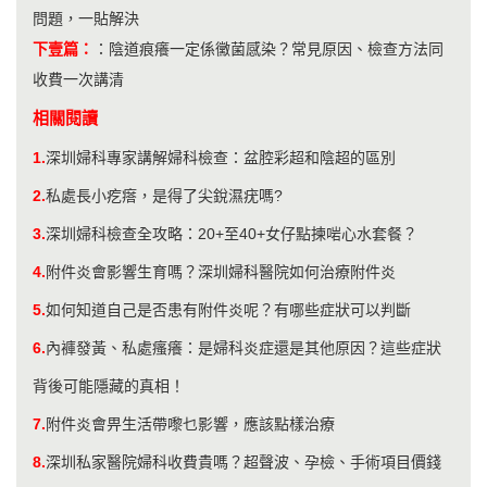
問題，一貼解決
下壹篇：
：
陰道痕癢一定係黴菌感染？常見原因、檢查方法同
收費一次講清
相關閱讀
1.
​深圳婦科專家講解婦科檢查：盆腔彩超和陰超的區別
2.
私處長小疙瘩，是得了尖銳濕疣嗎?
3.
​深圳婦科檢查全攻略：20+至40+女仔點揀啱心水套餐？
4.
附件炎會影響生育嗎？深圳婦科醫院如何治療附件炎
5.
如何知道自己是否患有附件炎呢？有哪些症狀可以判斷
6.
內褲發黃、私處瘙癢：是婦科炎症還是其他原因？這些症狀
背後可能隱藏的真相！
7.
附件炎會畀生活帶嚟乜影響，應該點樣治療
8.
深圳私家醫院婦科收費貴嗎？超聲波、孕檢、手術項目價錢