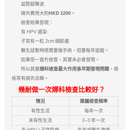
盆腔超聲波
總共費用大約
HKD 2200
。
檢查結果發現：
有 HPV 感染
子宮有一粒 2cm 細肌瘤
醫生話暫時唔需要做手術，但要每年追蹤。
如果佢一直冇檢查，其實未必會發現。
所以其實
婦科檢查最大作用係早期發現問題
，唔
係等有病先去睇。
幾耐做一次婦科檢查比較好？
情況
建議檢查頻率
有性生活
每年一次
未有性生活
2–3 年一次
有 HPV / 子宮肌瘤
每年或醫生建議