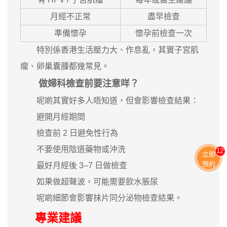
月經不正常
盡早檢查
準備懷孕
懷孕前檢查一次
特別係香港生活壓力大、作息亂，其實子宮肌
瘤、卵巢囊腫都幾常見。
做婦科檢查前要注意咩？
呢啲其實好多人唔知道，但會影響檢查結果：
避開月經期間
檢查前 2 日避免性行為
不要使用陰道藥物或沖洗
13
立即
預約
最好月經後 3–7 日做檢查
如果做超聲波，可能需要飲水脹尿
呢啲細節會影響抹片同分泌物檢查結果。
專業建議