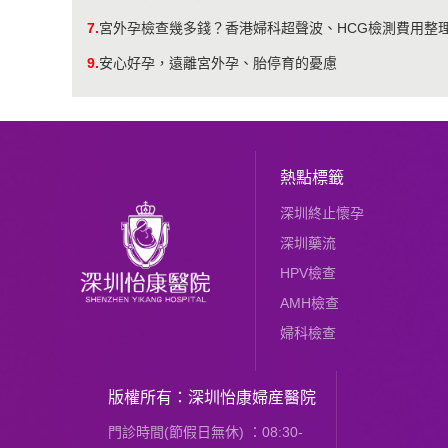
7.
宮外孕檢查幾多錢？香港婦科超聲波、HCG檢測費用整
9.
安心好孕，遠離宮外孕、胎停育的憂慮
熱點標籤
深圳終止懷孕
深圳藥流
HPV檢查
AMH檢查
婦科檢查
版權所有：深圳怡康婦産醫院
門診時間(節假日無休) ：08:30-