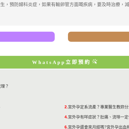
衛生，預防婦科炎症，如果有輸卵管方面嘅疾病，要及時治療
WhatsApp立即預約
處理？
略
2.
宮外孕定系流產？專業醫生教妳分
4.
宮外孕有咩症狀？肚痛、流啡一定
6.
宮外孕還會來月經嗎?宮外孕出血