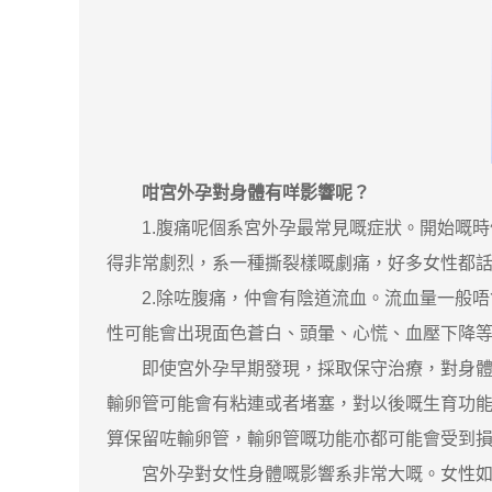
咁宮外孕對身體有咩影響呢？
1.腹痛呢個系宮外孕最常見嘅症狀。開始嘅時
得非常劇烈，系一種撕裂樣嘅劇痛，好多女性都
2.除咗腹痛，仲會有陰道流血。流血量一般唔
性可能會出現面色蒼白、頭暈、心慌、血壓下降
即使宮外孕早期發現，採取保守治療，對身體亦
輸卵管可能會有粘連或者堵塞，對以後嘅生育功
算保留咗輸卵管，輸卵管嘅功能亦都可能會受到
宮外孕對女性身體嘅影響系非常大嘅。女性如果