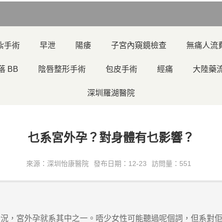
紮手術
早泄
陽痿
子宮內窺鏡檢查
無痛人流
落 BB
陰唇整形手術
包皮手術
經痛
大陸藥
深圳羅湖醫院
乜系宮外孕？對身體有乜影響？
來源：深圳怡康醫院
發布日期：12-23
訪問量：551
，宮外孕就系其中之一。唔少女性可能聽過呢個詞，但系對佢