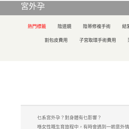
宮外孕
熱門標籤
陰道鏡
陰蒂修複手術
結
割包皮費用
子宮取環手術費用
乜系宮外孕？對身體有乜影響？
喺女性嘅生育旅程中，有時會遇到一啲意外情況