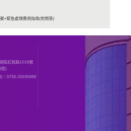
案+緊急處理費用指南(附問答)
區紅桂路1018號
程)
0755-25595888