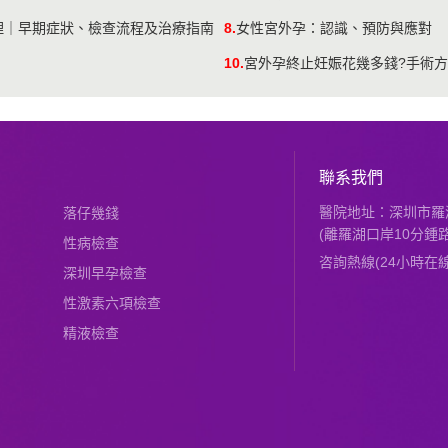
理｜早期症狀、檢查流程及治療指南
8.
女性宮外孕：認識、預防與應對
10.
宮外孕終止妊娠花幾多錢?手術方
聯系我們
醫院地址：深圳市羅湖
落仔幾錢
(離羅湖口岸10分鍾路
性病檢查
咨詢熱線(24小時在線)：
深圳早孕檢查
性激素六項檢查
精液檢查