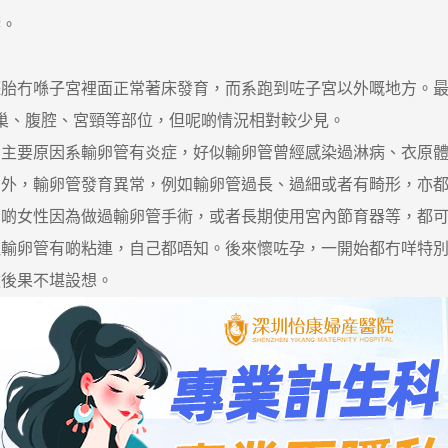
響。
冇喺子宮裡面正常著床發育，而系跑到咗子宮以外嘅地方。最
卵巢、腹腔、宮頸等部位，但呢啲情況相對較少見。
要原因系輸卵管有炎症，好似輸卵管曾經感染過淋病、衣原體
另外，輸卵管發育異常，例如輸卵管過長、過細或者有畸形，亦
有啲女性因為做過輸卵管手術，或者長期使用宮內節育器等，都
致輸卵管有啲粘連，自己都唔知。後來懷咗孕，一開始都冇咩特
然後果不堪設想。