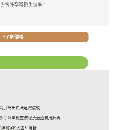
，減少宮外孕嘅發生幾率。
*了解價格
清肚痛出血嘅危險信號
係？深圳檢查流程及治療費用解析
和月經的5大區別解析