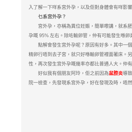
入了解一下咩系宮外孕，以及佢對身體會有咩影
乜系宮外孕？
宮外孕，亦稱為異位妊娠，簡單嚟講，就系胚胎
孕嘅 95% 左右。除咗輸卵管，仲有可能發生喺
點解會發生宮外孕呢？原因有好多。其中一個主
精卵行唔到去子宮，就只好喺輸卵管裡面著床。
性，再次發生宮外孕嘅幾率亦都比普通人大。仲
好似我有個朋友阿玲，佢之前因為
盆腔炎
導
院一檢查，先發現系宮外孕，好在發現及時，唔