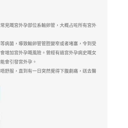
常見嘅宮外孕部位系輸卵管，大概占咗所有宮外
等病菌，導致輸卵管管腔變窄或者堵塞，令到受
都會增加宮外孕嘅風險。曾經有過宮外孕病史嘅女
可能會引發宮外孕。
別唔舒服，直到有一日突然覺得下腹劇痛，送去醫