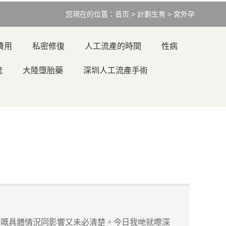
您現在的位置：
首页
>
計劃生育
>
宮外孕
費用
私密修復
人工流產的時間
性病
流
大陸墮胎藥
深圳人工流產手術
嘅具體情況同影響又未必清楚。今日我哋就嚟深