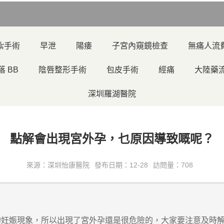
紮手術
早泄
陽痿
子宮內窺鏡檢查
無痛人流
落 BB
陰唇整形手術
包皮手術
經痛
大陸藥
深圳羅湖醫院
點解會出現宮外孕，乜原因導致嘅呢？
來源：深圳怡康醫院
發布日期：12-28
訪問量：708
妊娠現象，所以出現了宮外孕還是很危險的，大家要注意及時解