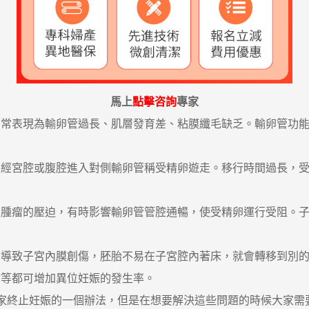
馬上
點擊咨詢
專家
表現為輸卵管過長、肌層發育差、粘膜纖毛缺乏。輸卵管功能
宮腔或腹腔進入對側輸卵管稱受精卵遊走。移行時間過長，受
巢腫瘤的壓迫，有時影響輸卵管管腔通暢，使受精卵運行受阻。
會導致子宮內膜創傷，胚胎不易在子宮腔內著床，就會轉移到別
等都可增加異位妊娠的發生率。
家終止妊娠的一個辦法，但是在想要解決這些問題的時候大家需