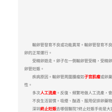
輸卵管發育不良或功能異常。輸卵管發育不良常
卵的正常運行。
受精卵遊走。卵子在一側輸卵管受精，受精卵經
卵管妊娠。
疾病原因。輸卵管周圍腫瘤如
子宮肌瘤
或卵
性。
多次
人工流產
。反復、頻繁地做人工流產，
不良生活習慣。吸煙、酗酒、服用促排卵藥物
深圳
終止妊娠
去哪個醫院?終止妊娠手術是大