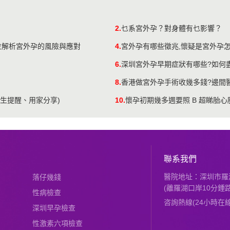
2.
乜系宮外孕？對身體有乜影響？
位解析宮外孕的風險與應對
4.
宮外孕有哪些徵兆,懷疑是宮外孕怎
6.
深圳宮外孕早期症狀有哪些?如何
8.
香港做宮外孕手術收幾多錢?邊間
生提醒、用家分享)
10.
懷孕初期幾多週要照 B 超睇胎
聯系我們
醫院地址：深圳市羅湖
落仔幾錢
(離羅湖口岸10分鍾路
性病檢查
咨詢熱線(24小時在線)：
深圳早孕檢查
性激素六項檢查