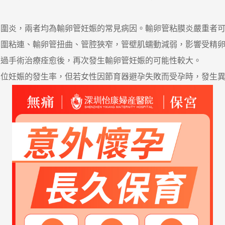
炎，兩者均為輸卵管妊娠的常見病因。輸卵管粘膜炎嚴重者可
周圍粘連、輸卵管扭曲、管腔狹窄，管壁肌蠕動減弱，影響受精
手術治療痊愈後，再次發生輸卵管妊娠的可能性較大。
妊娠的發生率，但若女性因節育器避孕失敗而受孕時，發生異