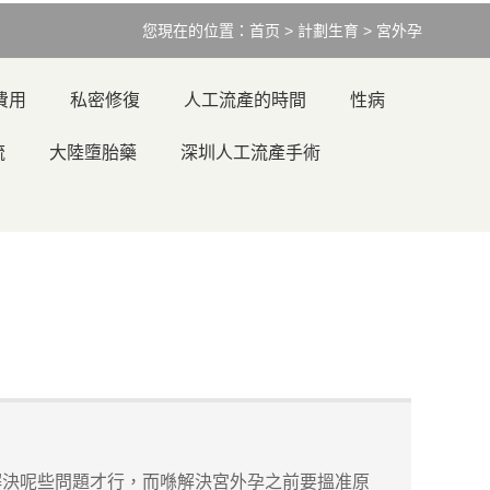
您現在的位置：
首页
>
計劃生育
>
宮外孕
費用
私密修復
人工流產的時間
性病
流
大陸墮胎藥
深圳人工流產手術
決呢些問題才行，而喺解決宮外孕之前要搵准原