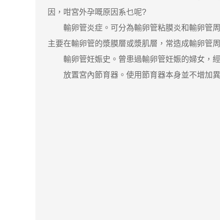
因，咁宮外孕嘅原因系乜呢?
輸卵管炎症。可分為輸卵管粘膜炎和輸卵管周圍
主要在輸卵管的漿膜層或漿肌層，常造成輸卵管
輸卵管妊娠史。曾患過輸卵管妊娠的婦女，經過
放置宮內節育器。使用節育器本身並不增加異位