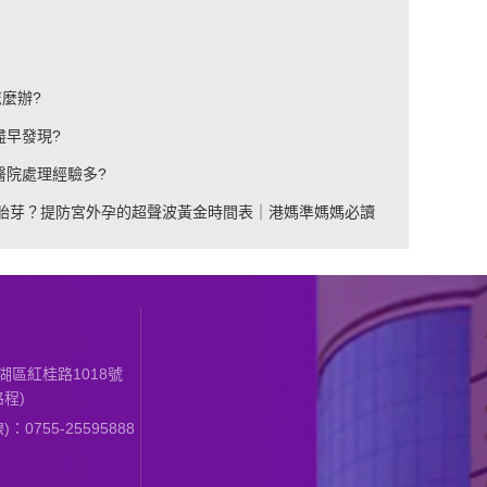
麼辦?
盡早發現?
醫院處理經驗多?
心胎芽？提防宮外孕的超聲波黃金時間表｜港媽準媽媽必讀
區紅桂路1018號
程)
0755-25595888