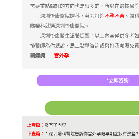
需要重點關註的方向也是很多的，所以在選擇醫
深圳怡康醫院婦科，著力打造
不孕不育
、婦
睇婦科就選深圳怡康醫院。
深圳怡康醫生溫馨提醒：以上內容僅供參考如果
排醫師為你親診，馬上點擊咨詢或撥打我哋嘅免費咨詢熱
關鍵詞:
宮外孕
*立即咨詢
上壹篇：
沒有了內容
下壹篇：
：
深圳婦科醫院告訴你宮外孕嘅早期症狀有邊些?