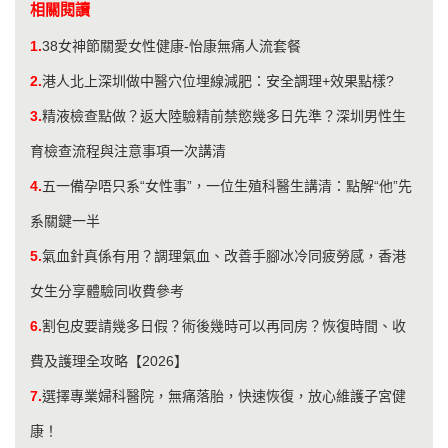
相關閱讀
1.
38女神節關愛女性健康-怡康無痛人流套餐
2.
港人北上深圳做中醫穴位埋線減肥：安全調理+效果點樣?
3.
精液檢查點做？返大陸驗精前禁慾幾多日先準？深圳男性生
育檢查流程與注意事項一次講清
4.
五一備孕唔只系“女性事”，一位生殖科醫生講清：點解“他”先
系關鍵一半
5.
氣血針真係有用？調理氣血、改善手腳冰冷同疲勞感，香港
女生分享體驗同收費參考
6.
割包皮要請幾多日假？術後幾時可以再同房？恢復時間、收
費及護理全攻略【2026】
7.
選擇專業婦科醫院，無痛落胎，快速恢復，放心維護子宮健
康！