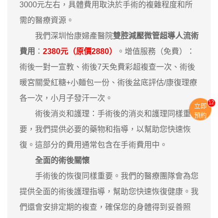
3000元左右，具體費用取決於手術的複雜程度和所
需的醫療資源。
我們深圳怡康婦產醫院
雙腔減壓微管超導人流術
費用
：
2380元（原價2880）
。增值服務（免費）：
術後一對一宣教、術後7天免費彩超複查一次、術後
暖宮關愛紅糖+小麵包一份、術後盆底評估/康復理療
各一次，小月子發汗一次。
13
立即
術後消炎和護理：手術後的消炎和護理同樣重
預約
要，我們提供必要的藥物和指導，以幫助您快速恢
復。這部分的費用通常包含在手術費用中。
全面的術後關懷
手術後的恢復同樣重要。我們的醫療團隊會為您
提供全面的術後護理指導，幫助您快速恢復健康。我
們還會安排定期的複查，確保您的身體得到妥善照