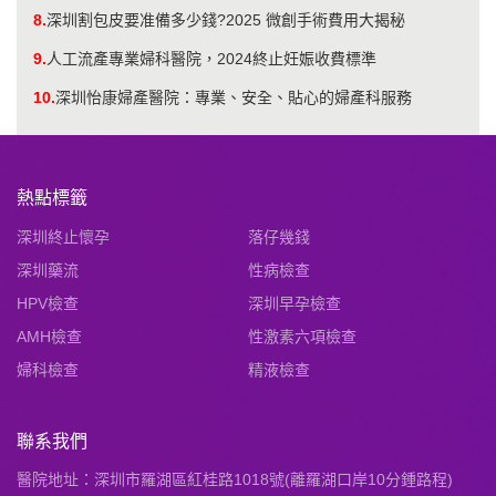
8.
深圳割包皮要准備多少錢?2025 微創手術費用大揭秘
9.
人工流產專業婦科醫院，2024終止妊娠收費標準
10.
深圳怡康婦產醫院：專業、安全、貼心的婦產科服務
熱點標籤
深圳終止懷孕
落仔幾錢
深圳藥流
性病檢查
HPV檢查
深圳早孕檢查
AMH檢查
性激素六項檢查
婦科檢查
精液檢查
聯系我們
醫院地址：深圳市羅湖區紅桂路1018號(離羅湖口岸10分鍾路程)