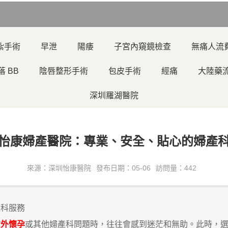
紮手術
早泄
陽痿
子宮內窺鏡檢查
無痛人流
落 BB
陰唇整形手術
包皮手術
經痛
大陸藥
深圳羅湖醫院
怡康婦產醫院：專業、安全、貼心的婦產
來源：深圳怡康醫院
發布日期：05-06
訪問量：442
科服務
意外懷孕
或其他婦產科問題時，往往會感到迷茫和無助。此時，