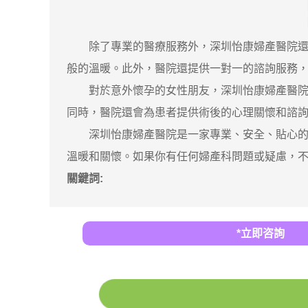
除了專業的醫療服務外，深圳怡康婦產醫院還非
般的溫暖。此外，醫院還提供一對一的諮詢服務
對於意外懷孕的女性朋友，深圳怡康婦產醫院
同時，醫院還會為患者提供術後的心理關懷和諮
深圳怡康婦產醫院是一家專業、安全、貼心的婦
溫暖和關懷。如果你有任何婦產科問題或疑慮，
關鍵詞:
*立即咨詢