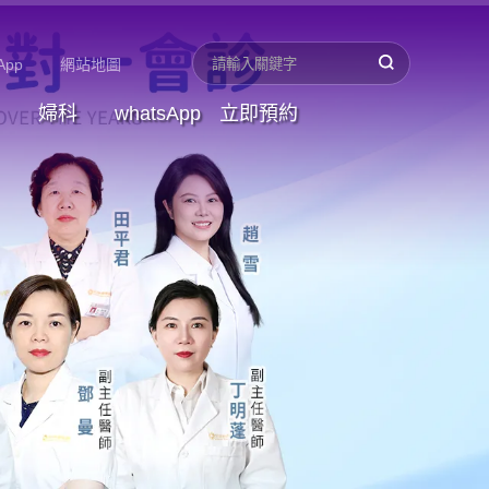
App
網站地圖
婦科
whatsApp
立即預約