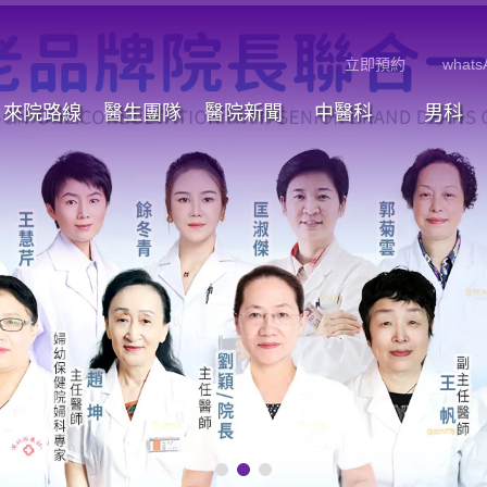
立即預約
whats
來院路線
醫生團隊
醫院新聞
中醫科
男科