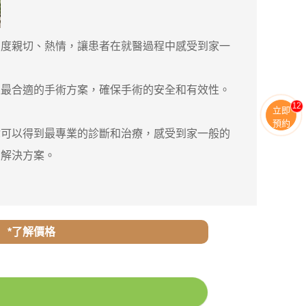
度親切、熱情，讓患者在就醫過程中感受到家一
定最合適的手術方案，確保手術的安全和有效性。
13
立即
預約
可以得到最專業的診斷和治療，感受到家一般的
和解決方案。
*了解價格