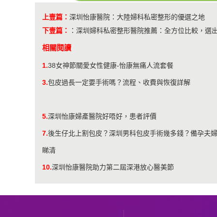
上壹篇：
深圳怡康醫院：大陸婦科私密整形的優選之地
下壹篇：
：
深圳婦科私密整形醫院推薦：全方位比較，選
相關閱讀
1.
38女神節關愛女性健康-怡康無痛人流套餐
3.
包皮過長一定要手術嗎？流程、收費與恢復詳解
5.
深圳怡康婦產醫院好唔好，患者評價
7.
後生仔北上割包皮？深圳男科包皮手術幾多錢？備孕夫婦
睇清
10.
深圳怡康醫院助力第二屆深港放心醫美節