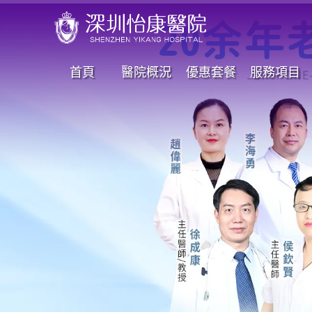
首頁
醫院概況
優惠套餐
服務項目