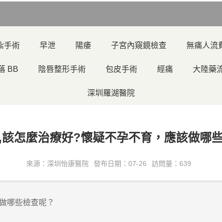
紮手術
早泄
陽痿
子宮內窺鏡檢查
無痛人流
落 BB
陰唇整形手術
包皮手術
經痛
大陸藥
深圳羅湖醫院
,該怎麼治療好?懷疑不孕不育，應該做哪
來源：深圳怡康醫院
發布日期：07-26
訪問量：639
做哪些檢查呢？