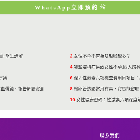
WhatsApp立即預約
驗+醫生講解
2.
女性不孕不育為啥越嚟越多？
4.
哪些婦科病易致女性不孕,四大婦
建議
6.
深圳性激素六項檢查費用同項目：
圳驗血價錢、報告解讀實測
8.
輸卵管造影當月有喜，寶寶能留嗎
10.
女性健康密碼：性激素六項深度
聯系我們