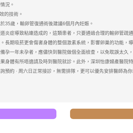
情況。
效的技術。
35歲，輸卵管復通術後建議6個月內妊娠。
炎症導致粘連造成的，這類患者，只要通過合理的輸卵管疏通治
長期吸菸更會傷害身體的整個激素系統，影響卵巢的功能，導
孕一年未孕者，應儘快到醫院做個全面檢查，以免耽誤太久，
身體有所唔適請及時到醫院就診。此外，深圳怡康婦產醫院特
詢預約 · ‎周六日正常接診，無需排隊，更可以優先安排醫師為