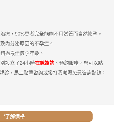
療，90%患者完全能夠不用試管而自然懷孕。
致內分泌原因的不孕症。
錯過最佳懷孕年齡。
別設立了24小時
在線諮詢
、預約服務，您可以點
你親診，馬上點擊咨詢或撥打我哋嘅免費咨詢熱線：
*了解價格