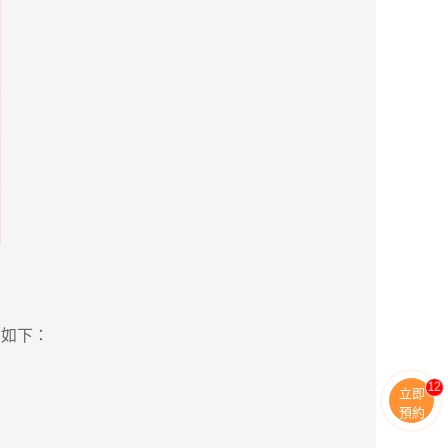
如下：
11
立即
預約