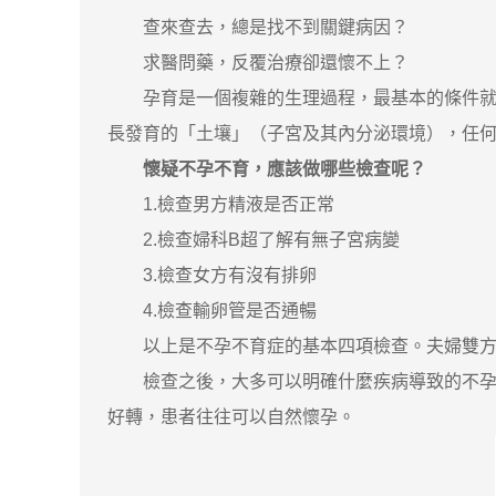
查來查去，總是找不到關鍵病因？
求醫問藥，反覆治療卻還懷不上？
孕育是一個複雜的生理過程，最基本的條件就是
長發育的「土壤」（子宮及其內分泌環境），任
懷疑不孕不育，應該做哪些檢查呢？
1.檢查男方精液是否正常
2.檢查婦科B超了解有無子宮病變
3.檢查女方有沒有排卵
4.檢查輸卵管是否通暢
以上是不孕不育症的基本四項檢查。夫婦雙方都
檢查之後，大多可以明確什麼疾病導致的不孕
好轉，患者往往可以自然懷孕。