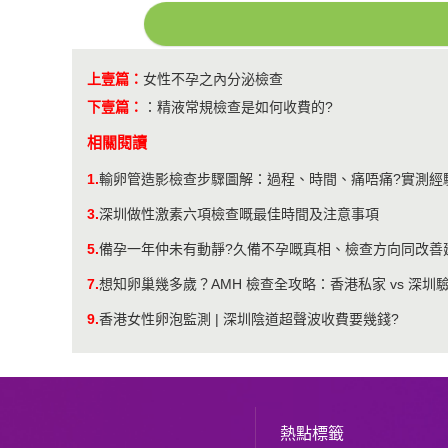
上壹篇：
女性不孕之內分泌檢查
下壹篇：
：
精液常規檢查是如何收費的?
相關閱讀
1.
輸卵管造影檢查步驟圖解：過程、時間、痛唔痛?實測經
3.
深圳做性激素六項檢查嘅最佳時間及注意事項
5.
備孕一年仲未有動靜?久備不孕嘅真相、檢查方向同改善
7.
想知卵巢幾多歲？AMH 檢查全攻略：香港私家 vs 深
9.
香港女性卵泡監測 | 深圳陰道超聲波收費要幾錢?
熱點標籤