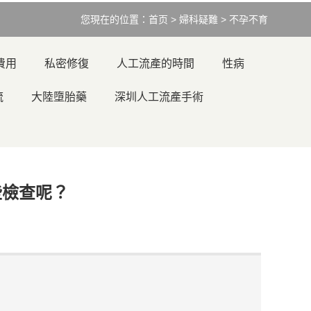
您現在的位置：
首页
>
婦科疑難
>
不孕不育
費用
私密修復
人工流產的時間
性病
流
大陸墮胎藥
深圳人工流產手術
些檢查呢？