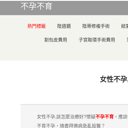
不孕不育
熱門標籤
陰道鏡
陰蒂修複手術
結
割包皮費用
子宮取環手術費用
女性不孕
女性不孕,該怎麼治療好?懷疑
不孕不育
，應該
不育不孕，燒香拜佛病急亂投醫？