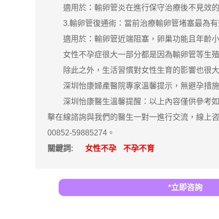
適用於：輸卵管炎在進行保守治療後不見效的
3.輸卵管復通術：當前治療輸卵管堵塞最為有
適用於：輸卵管近端阻塞，卵巢功能且年齡小於
女性不孕症很大一部分都是因為輸卵管等生殖道
除此之外，生活習慣對女性生育的影響也很大。
深圳怡康婦產醫院專家溫馨提示，無避孕措施備
深圳怡康醫生溫馨提醒：以上內容僅供參考如果
擊在線諮詢與我們的醫生一對一進行交流，線上咨
00852-59885274。
關鍵詞:
女性不孕
不孕不育
*立即咨詢