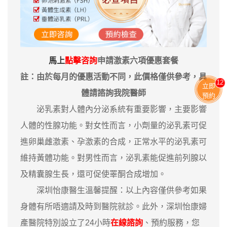
馬上
點擊咨詢
申請激素六項優惠套餐
註：由於每月的優惠活動不同，此價格僅供參考，具
13
立即
體請諮詢我院醫師
預約
泌乳素對人體內分泌系統有重要影響，主要影響
人體的性腺功能。對女性而言，小劑量的泌乳素可促
進卵巢雌激素、孕激素的合成，正常水平的泌乳素可
維持黃體功能。對男性而言，泌乳素能促進前列腺以
及精囊腺生長，還可促使睪酮合成增加。
深圳怡康醫生溫馨提醒：以上內容僅供參考如果
身體有所唔適請及時到醫院就診。此外，深圳怡康婦
產醫院特別設立了24小時
在線諮詢
、預約服務，您