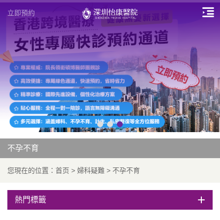
立即預約
不孕不育
您現在的位置：
首页
>
婦科疑難
>
不孕不育
熱門標籤