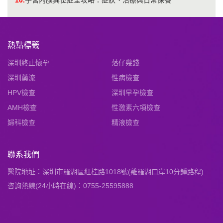
熱點標籤
深圳終止懷孕
落仔幾錢
深圳藥流
性病檢查
HPV檢查
深圳早孕檢查
AMH檢查
性激素六項檢查
婦科檢查
精液檢查
聯系我們
醫院地址：深圳市羅湖區紅桂路1018號(離羅湖口岸10分鍾路程)
咨詢熱線(24小時在線)：0755-25595888