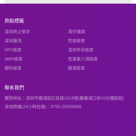
熱點標籤
深圳終止懷孕
落仔幾錢
深圳藥流
性病檢查
HPV檢查
深圳早孕檢查
AMH檢查
性激素六項檢查
婦科檢查
精液檢查
聯系我們
醫院地址：深圳市羅湖區紅桂路1018號(離羅湖口岸10分鍾路程)
咨詢熱線(24小時在線)：0755-25595888