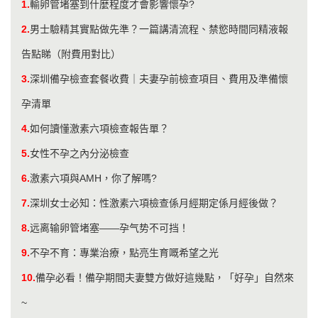
1.
輸卵管堵塞到什麼程度才會影響懷孕?
2.
男士驗精其實點做先準？一篇講清流程、禁慾時間同精液報
告點睇（附費用對比）
3.
深圳備孕檢查套餐收費｜夫妻孕前檢查項目、費用及準備懷
孕清單
4.
如何讀懂激素六項檢查報告單？
5.
女性不孕之內分泌檢查
6.
激素六項與AMH，你了解嗎?
7.
深圳女士必知：性激素六項檢查係月經期定係月經後做？
8.
远离输卵管堵塞——孕气势不可挡！
9.
不孕不育：專業治療，點亮生育嘅希望之光
10.
備孕必看！備孕期間夫妻雙方做好這幾點，「好孕」自然來
~