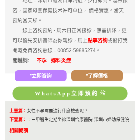
地址：深圳市羅湖口岸附近，步行即到。隱私保
密，国家母婴保健技术许可单位， 價格實惠。當天
預約當天睇。
‎ 線上咨詢預約 · ‎周六日正常接診，無需排隊，更
可以優先安排醫師為你親診，馬上
點擊咨詢
或撥打我
哋嘅免費咨詢熱線：00852-59885274。
關鍵詞:
不孕
婦科炎症
*立即咨詢
*了解價格
WhatsApp立即預約
上壹篇：
女性不孕需要進行什麼檢查呢？
下壹篇：
：
三甲醫生定期坐診深圳怡康醫院-深圳市婦幼保健院
相關閱讀