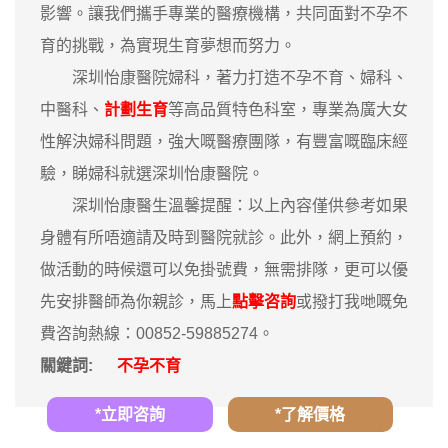
影響。讓我們攜手專業的醫療機構，共同面對不孕不
育的挑戰，為實現生育夢想而努力。
深圳怡康醫院婦科，著力打造不孕不育、婦科、
中醫科、
計劃生育
等高品質特色科室，專業為廣大女
性解決婦科問題，強大嘅醫療團隊，有豐富嘅臨床經
驗，睇婦科就選深圳怡康醫院。
深圳怡康醫生溫馨提醒：以上內容僅供參考如果
身體有所唔適請及時到醫院就診。此外，網上預約，
做活動的時候還可以免掛號費，無需排隊，更可以優
先安排醫師為你親診，馬上
點擊咨詢
或撥打我哋嘅免
費咨詢熱線：00852-59885274。
關鍵詞:
不孕不育
*立即咨詢
*了解價格