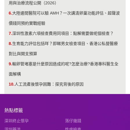
用與治療流程公開（2026）
6.
大陸邊間醫院可以驗 AMH？一次講清卵巢功能評估、超聲波
價錢同預約實戰經驗
7.
深圳性激素六項檢查費用同項目：點解需要做呢個檢查？
8.
生育能力評估包括咩？即睇男女檢查項目、香港公私營醫療
對比與開支預算
9.
輸卵管堵塞是什麼原因造成的呢?怎麼治療?香港專科醫生全
面解構
10.
人工流產後懷孕困難：探究背後的原因
熱點標籤
深圳終止懷孕
落仔幾錢
深圳藥流
性病檢查