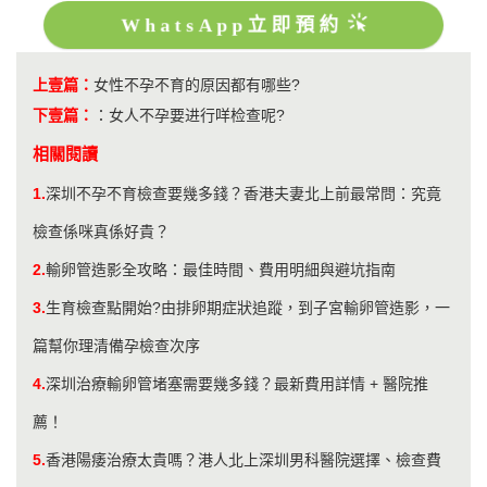
WhatsApp立即預約
上壹篇：
女性不孕不育的原因都有哪些?
下壹篇：
：
女人不孕要进行咩检查呢?
相關閱讀
1.
深圳不孕不育檢查要幾多錢？香港夫妻北上前最常問：究竟
檢查係咪真係好貴？
2.
輸卵管造影全攻略：最佳時間、費用明細與避坑指南
3.
生育檢查點開始?由排卵期症狀追蹤，到子宮輸卵管造影，一
篇幫你理清備孕檢查次序
4.
​深圳治療輸卵管堵塞需要幾多錢？最新費用詳情 + 醫院推
薦！
5.
香港陽痿治療太貴嗎？港人北上深圳男科醫院選擇、檢查費