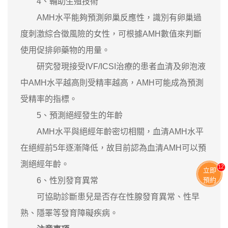
4、輔助生殖技術
AMH水平能夠預測卵巢反應性，識別有卵巢過
度刺激綜合徵風險的女性，可根據AMH數值來判斷
使用促排卵藥物的用量。
研究發現接受IVF/ICSI治療的患者血清及卵泡液
中AMH水平越高則受精率越高，AMH可能成為預測
受精率的指標。
5、預測絕經發生的年齡
AMH水平與絕經年齡密切相關，血清AMH水平
在絕經前5年逐漸降低，故目前認為血清AMH可以預
測絕經年齡。
13
立即
6、性別發育異常
預約
可協助診斷患兒是否存在性腺發育異常、性早
熟、隱睪等發育障礙疾病。