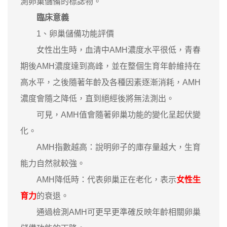
測卵巢儲備的標誌物。
臨床意義
1、卵巢儲備功能評價
女性出生時，血清中AMH濃度水平很低，青春
期後AMH濃度達到高峰，並在整個生育年齡維持在
高水平，之後隨著年齡及各種因素逐漸消耗，AMH
濃度會隨之降低，直到絕經後將無法測出。
可見，AMH值會隨著卵巢功能的變化呈起伏變
化。
AMH指數越高：說明卵子的庫存量越大，生育
能力自然就較強。
AMH降低時：代表卵巢正在老化，表示
女性生
育力
的衰退。
通過檢測AMH可更早更準確反映年齡相關卵巢