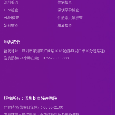
深圳藥流
性病檢查
HPV檢查
深圳早孕檢查
AMH檢查
性激素六項檢查
婦科檢查
精液檢查
聯系我們
醫院地址：深圳市羅湖區紅桂路1018號(離羅湖口岸10分鍾路程)
咨詢熱線(24小時在線)：0755-25595888
版權所有：深圳怡康婦産醫院
門診時間(節假日無休) ：08:30-21:00
本網站信息僅供慘考，不能作爲診療及醫療依據