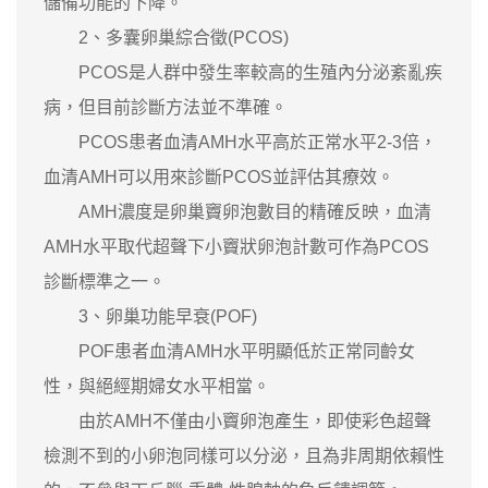
儲備功能的下降。
2、多囊卵巢綜合徵(PCOS)
PCOS是人群中發生率較高的生殖內分泌紊亂疾
病，但目前診斷方法並不準確。
PCOS患者血清AMH水平高於正常水平2-3倍，
血清AMH可以用來診斷PCOS並評估其療效。
AMH濃度是卵巢竇卵泡數目的精確反映，血清
AMH水平取代超聲下小竇狀卵泡計數可作為PCOS
診斷標準之一。
3、卵巢功能早衰(POF)
POF患者血清AMH水平明顯低於正常同齡女
性，與絕經期婦女水平相當。
由於AMH不僅由小竇卵泡產生，即使彩色超聲
檢測不到的小卵泡同樣可以分泌，且為非周期依賴性