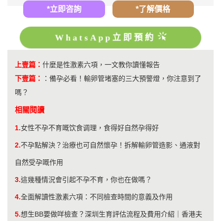
*立即咨詢
*了解價格
WhatsApp立即預約
上壹篇：
什麼是性激素六項，一文教你讀懂報告‍
下壹篇：
：
​備孕必看！輸卵管堵塞的三大預警燈，你注意到了
嗎？
相關閱讀
1.
女性不孕不育嘅饮食调理，食得好自然孕得好
2.
不孕點解決？治療也可自然懷孕！拆解輸卵管造影、通液對
自然受孕嘅作用
3.
這幾種情況會引起不孕不育，你也在做嗎？
4.
全面解讀性激素六項：不同檢查時間的意義及作用
5.
想生BB要做咩檢查？深圳生育評估流程及費用介紹｜香港夫