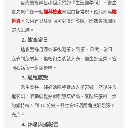
首先要喺微信小程序預約『生殖醫學科』。醫生
會先幫你做一個
婦科檢查
同埋白帶常規，確保你無
陰
道炎
。如果有炎症係唔可以做造影嘅，因為會將細菌
帶入盆腔。
2. 檢查當日
造影要喺月經乾淨後嘅第 3 到第 7 日做。當日
我去到放射科，換咗袍之後就入去。醫生好溫柔，會
同我講每一步做緊咩。
3. 過程感受
醫生會將一條好幼嘅導管放入子宮頸，然後注入
造影劑。嗰種感覺好似強烈嘅經痛，酸酸脹脹咁，大
約維持咗 5 到 10 分鐘。醫生會喺唔同角度影幾張 X
光片。
4. 休息與攞報告