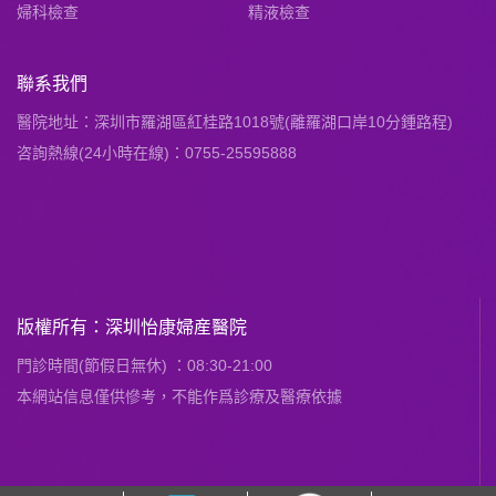
婦科檢查
精液檢查
聯系我們
醫院地址：深圳市羅湖區紅桂路1018號(離羅湖口岸10分鍾路程)
咨詢熱線(24小時在線)：0755-25595888
版權所有：深圳怡康婦産醫院
門診時間(節假日無休) ：08:30-21:00
本網站信息僅供慘考，不能作爲診療及醫療依據