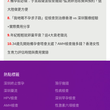
7.
備孕前必做：子宮超聲波檢查幾錢?監測卵泡收費與預約，返
大陸做更方便
8.
「我哋嘅不孕求子路」從檢查到治療香港 vs 深圳醫療經驗
+實際費用分享
9.
年紀輕輕就卵巢早衰？這4大衰老徵兆
10.
34歲先開始備孕會唔會太遲？AMH檢查幾多錢？香港女性
生育力評估時間與費用實錄
熱點標籤
深圳終止懷孕
落仔幾錢
深圳藥流
性病檢查
HPV檢查
深圳早孕檢查
AMH檢查
性激素六項檢查