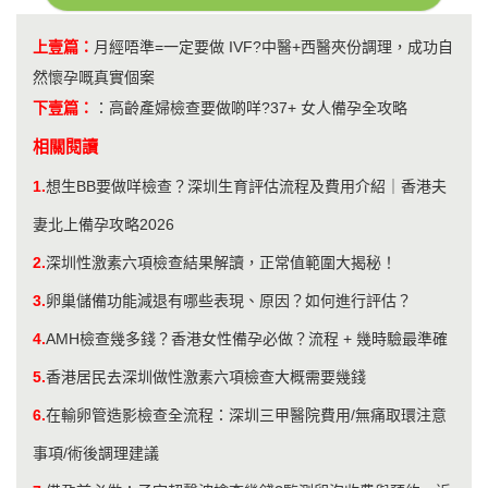
上壹篇：
月經唔準=一定要做 IVF?中醫+西醫夾份調理，成功自
然懷孕嘅真實個案
下壹篇：
：
高齡產婦檢查要做啲咩?37+ 女人備孕全攻略
相關閱讀
1.
想生BB要做咩檢查？深圳生育評估流程及費用介紹｜香港夫
妻北上備孕攻略2026
2.
深圳性激素六項檢查結果解讀，正常值範圍大揭秘！
3.
卵巢儲備功能減退有哪些表現、原因？如何進行評估？
4.
AMH檢查幾多錢？香港女性備孕必做？流程 + 幾時驗最準確
5.
香港居民去深圳做性激素六項檢查大概需要幾錢
6.
在輸卵管造影檢查全流程：深圳三甲醫院費用/無痛取環注意
事項/術後調理建議