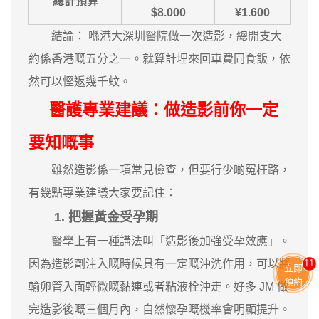
總計預算
$8.000
¥1.600
結論： 喺港大深圳醫院做一次造影，總開支大
約係香港嘅五分之一。就算計埋來回車費同食飯，依
然可以慳返幾千蚊。
醫護專業建議：做造影前你一定
要知嘅事
雖然造影係一項常見檢查，但要行少啲冤枉路，
有幾點專業建議大家要記住：
1. 把握黃金受孕期
醫學上有一種講法叫「造影後加強受孕效應」。
11
因為造影劑注入嘅時候具有一定嘅沖洗作用，可以將
立即
預約
輸卵管入面輕微嘅黏連或者粘液栓沖走。好多 JM 做
完造影後嘅三個月內，自然懷孕嘅機率會明顯提升。