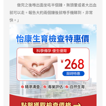
做完之後喺出面坐咗半個鐘，無頭暈或者大出血
就可以走。報告大約兩個鐘後就喺手機睇到，非常
快。」