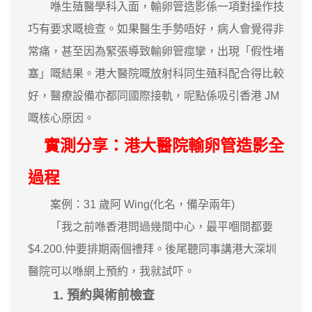
喺生殖醫學科入面，輸卵管造影係一項對操作技
巧有要求嘅檢查。如果醫生手勢唔好，病人會覺得非
常痛，甚至因為緊張導致輸卵管痙攣，出現「假性堵
塞」嘅結果。港大醫院嘅放射科同生殖科配合得比較
好，醫療設備亦都同國際接軌，呢點係吸引香港 JM
嘅核心原因。
實測分享：港大醫院輸卵管造影全
過程
案例：31 歲阿 Wing(化名，備孕兩年)
「我之前喺香港問過幾間中心，最平嗰間都要
$4.200.仲要排期兩個禮拜。後尾聽同事講港大深圳
醫院可以喺網上預約，我就試吓。
1. 預約與術前檢查