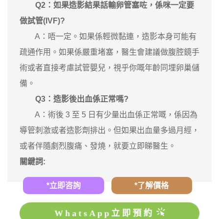
Q2：如果造影結果話輸卵管塞咗，係咪一定要
做試管(IVF)?
A：唔一定。如果係輕微黏連，造影本身可能有
疏通作用。如果係嚴重堵塞，醫生會建議做腹腔鏡手
術或者直接考慮試管嬰兒，視乎你嘅年齡同埋卵巢儲
備。
Q3
：造影後出血係正常嗎?
A：術後 3 至 5 日有少量出血係正常嘅，係因為
導管刺激或者造影劑排出。但如果出血量多過月經，
或者伴隨劇烈腹痛、發燒，就要立即睇醫生。
關鍵詞:
*立即咨詢
*了解價格
WhatsApp立即預約