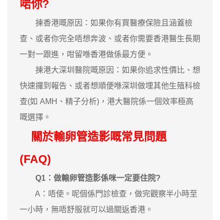
啱你?
揀香港嘅原因：如果你有買醫療保險且涵蓋檢
查、或者你完全唔想奔波、或者你需要香港醫生長期
一對一跟進，咁留喺香港做係最方便。
揀港大深圳醫院嘅原因：如果你追求性價比、想
快速攞到報告、或者想順便喺深圳做埋其他生殖科檢
查(如 AMH、精子分析)，港大醫院係一個效率極高
嘅選擇。
關於輸卵管造影嘅常見問題
(FAQ)
Q1：做輸卵管造影係咪一定要住院?
A：唔使。呢個係門診檢查，做完觀察半小時至
一小時，無唔舒服就可以過關返香港。