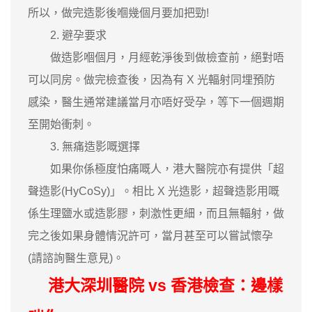
所以，做完造影後嗰幾個月要加把勁!
2. 避孕要求
做造影嗰個月，月經乾淨後到做檢查前，絕對唔
可以同房。做完檢查後，因為有 X 光輻射同埋預防
感染，醫生通常建議當月亦唔好受孕，等下一個週期
至開始衝刺。
3. 無痛造影嘅選擇
如果你係極度怕痛嘅人，港大醫院亦有提供「超
聲造影(HyCoSy)」。相比 X 光造影，超聲造影用嘅
係生理鹽水或造影膠，刺激性更細，而且無輻射，做
完之後如果身體情況許可，當月甚至可以嘗試懷孕
(請諮詢醫生意見)。
港大深圳醫院 vs 香港檢查：邊樣