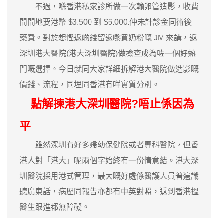
不過，喺香港私家診所做一次輸卵管造影，收費
閒閒地要港幣 $3.500 到 $6.000.仲未計診金同術後
藥費。對於想慳返啲錢留返嚟買奶粉嘅 JM 來講，返
深圳港大醫院(港大深圳醫院)做檢查成為咗一個好熱
門嘅選擇。今日就同大家詳細拆解港大醫院做造影嘅
價錢、流程，同埋同香港有咩實質分別。
點解揀港大深圳醫院?唔止係因為
平
雖然深圳有好多婦幼保健院或者專科醫院，但香
港人對「港大」呢兩個字始終有一份情意結。港大深
圳醫院採用港式管理，最大嘅好處係醫護人員普遍識
聽廣東話，病歷同報告亦都有中英對照，返到香港搵
醫生跟進都無障礙。