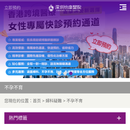
立即預約
不孕不育
您現在的位置：
首页
>
婦科疑難
>
不孕不育
熱門標籤