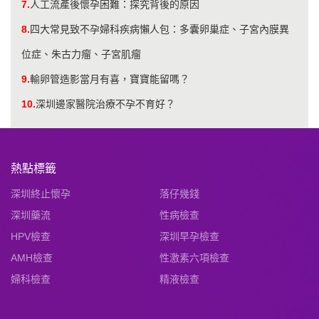
7.
人工流產後懷孕困難：探究背後的原因
8.
四大常見致不孕婦科疾病懶人包：多囊卵巢症、子宮內膜異
位症、朱古力瘤、子宮肌瘤
9.
輸卵管造影當月有喜，寶寶能留嗎？
10.
深圳邊家醫院治療不孕不育好？
熱點標籤
深圳終止懷孕
落仔幾錢
深圳藥流
性病檢查
HPV檢查
深圳早孕檢查
AMH檢查
性激素六項檢查
婦科檢查
精液檢查