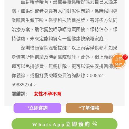
面對唔孕唔育，最重要嘅係唔好搞到自己太過焦
慮。如果你或者身邊有人面對呢個問題，係時候同專
業嘅醫生傾下啦。醫學科技唔斷進步，有好多方法同
治療方案，助你擺脫唔孕唔育嘅困擾。保持信心，保
持健康，未來定能夠擁有一個健康快樂嘅家庭！
深圳怡康醫院溫馨提醒：以上內容僅供參考如果
身體有所唔適請及時到醫院就診。此外，網上預約，
12
立即
預約
還可以免掛號費，無需排隊，更可以優先安排醫師為
你親診，或撥打我哋嘅免費咨詢熱線：00852-
59885274。
關鍵詞:
女性不孕不育
*立即咨詢
*了解價格
WhatsApp立即預約