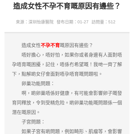
造成女性不孕不育嘅原因有邊些？
來源：深圳怡康醫院
發布日期：01-27
訪問量：512
造成女性
不孕不育
嘅原因有邊些？
唔好擔心，唔好怕，如果你或者身邊有人面對唔
孕唔育嘅困擾，記住，唔係冇希望嘅！我哋一齊了解
下，點解啲女仔會面對唔孕唔育嘅問題啦。
卵巢功能問題：
啊，啲卵巢唔係好健康，有可能會影響卵子嘅發
育同釋放，令到受精危险。啲卵巢功能嘅問題係一個
潛在嘅原因。
子宮問題：
如果子宮有啲問題，例如畸形、肌瘤等，會影響