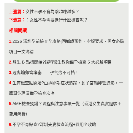
上壹篇：
女性不孕不育為啥越嚟越多？
下壹篇：
：
女性不孕需要進行什麼檢查呢？
相關閱讀
1.
2026 深圳孕前檢查全攻略|回鄉證預約、空腹要求、男女必驗
項目一文睇清
2.
想生 B 點樣開始?婦科醫生教你備孕檢查 5 大必驗項目
3.
远离输卵管堵塞——孕气势不可挡！
4.
生育檢查點開始?由排卵期症狀追蹤，到子宮輸卵管造影，一
篇幫你理清備孕檢查次序
5.
AMH檢查幾錢？流程與注意事項一覽（香港女生真實經驗＋
費用解析）
6.
不孕不育點查?深圳夫妻檢查流程+費用全攻略