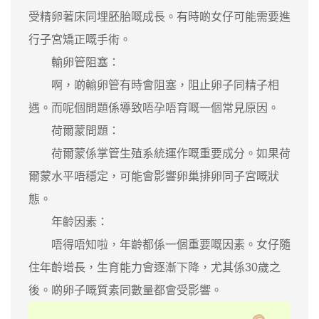
受精卵著床同埋胚胎嘅成長。有時啲女仔可能需要進
行子宮矯正嘅手術。
輸卵管阻塞：
啊，啲輸卵管有時會阻塞，阻止卵子同精子相
遇。而呢個問題係導致唔孕唔育嘅一個常見原因。
荷爾蒙問題：
荷爾蒙係掌管生殖系統運作嘅重要成分。如果荷
爾蒙水平唔穩定，可能會影響卵巢排卵同子宮嘅狀
態。
年齡因素：
唔得唔知啦，年齡都係一個重要嘅因素。女仔隨
住年齡增長，生育能力會逐漸下降，尤其係30歲之
後。啲卵子嘅質素同數量都會受影響。