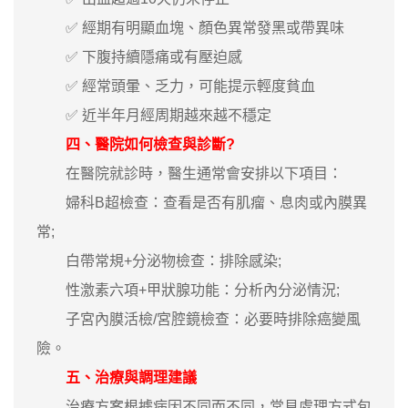
✅ 經期有明顯血塊、顏色異常發黑或帶異味
✅ 下腹持續隱痛或有壓迫感
✅ 經常頭暈、乏力，可能提示輕度貧血
✅ 近半年月經周期越來越不穩定
四、醫院如何檢查與診斷?
在醫院就診時，醫生通常會安排以下項目：
婦科B超檢查：查看是否有肌瘤、息肉或內膜異
常;
白帶常規+分泌物檢查：排除感染;
性激素六項+甲狀腺功能：分析內分泌情況;
子宮內膜活檢/宮腔鏡檢查：必要時排除癌變風
險。
五、治療與調理建議
治療方案根據病因不同而不同，常見處理方式包