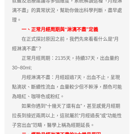
就醫及治療建議等多個維度，系統解讀這種「月經淋
漓不盡」的異常狀況，幫助你做出科學判斷，盡早處
理。
一、正常月經周期與“淋漓不盡”定義
在正式探討原因之前，我們先來看看什么是“月
經淋漓不盡”？
正常月經周期：2135天，持續37天，出血量約
30~80ml;
月經淋漓不盡：月經超過7天，出血不止，呈現
點滴狀、斷續性流血，血量較少但不幹淨，顏色可能
為暗紅、咖啡色或粉紅。
如果你遇到“十幾天了還有血”，甚至感覺月經期
拉長到接近兩周以上，這就屬於“月經過長”或“功能性
子宮出血”范疇，醫學上稱為經期延長。