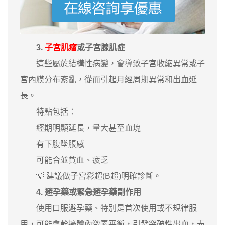
3.
子宮肌瘤
或子宮腺肌症
這些屬於結構性病變，會導致子宮收縮異常或子
宮內膜分布紊亂，從而引起月經周期異常和出血延
長。
特點包括：
經期明顯延長，量大甚至血塊
有下腹墜脹感
可能合並貧血、疲乏
💡 建議做子宮彩超(B超)明確診斷。
4. 避孕藥或緊急避孕藥副作用
使用口服避孕藥、特別是首次使用或不規律服
用，可能會幹擾體內激素平衡，引發突破性出血，表