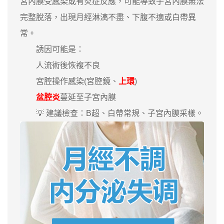
宮內膜受感染或有炎症反應，可能導致子宮內膜無法
完整脫落，出現月經淋漓不盡、下腹不適或白帶異
常。
誘因可能是：
人流術後恢複不良
宮腔操作感染(宮腔鏡、
上環
)
盆腔炎
蔓延至子宮內膜
💡 建議檢查：B超、白帶常規、子宮內膜采樣。