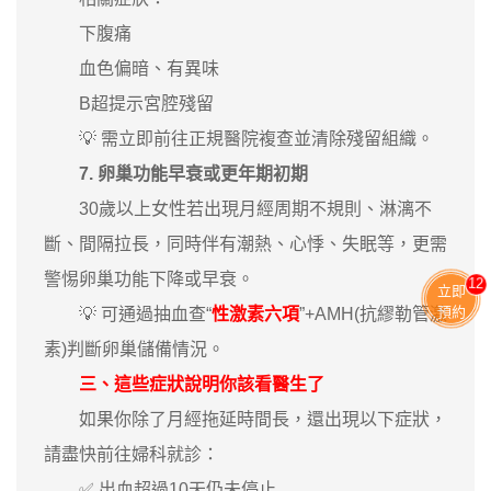
下腹痛
血色偏暗、有異味
B超提示宮腔殘留
💡 需立即前往正規醫院複查並清除殘留組織。
7. 卵巢功能早衰或更年期初期
30歲以上女性若出現月經周期不規則、淋漓不
斷、間隔拉長，同時伴有潮熱、心悸、失眠等，更需
警惕卵巢功能下降或早衰。
13
立即
預約
💡 可通過抽血查“
性激素六項
”+AMH(抗繆勒管激
素)判斷卵巢儲備情況。
三、這些症狀說明你該看醫生了
如果你除了月經拖延時間長，還出現以下症狀，
請盡快前往婦科就診：
✅ 出血超過10天仍未停止