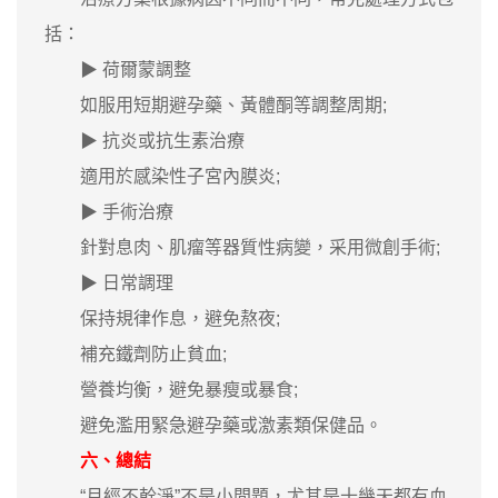
括：
▶ 荷爾蒙調整
如服用短期避孕藥、黃體酮等調整周期;
▶ 抗炎或抗生素治療
適用於感染性子宮內膜炎;
▶ 手術治療
針對息肉、肌瘤等器質性病變，采用微創手術;
▶ 日常調理
保持規律作息，避免熬夜;
補充鐵劑防止貧血;
營養均衡，避免暴瘦或暴食;
避免濫用緊急避孕藥或激素類保健品。
六、總結
“月經不幹淨”不是小問題，尤其是十幾天都有血