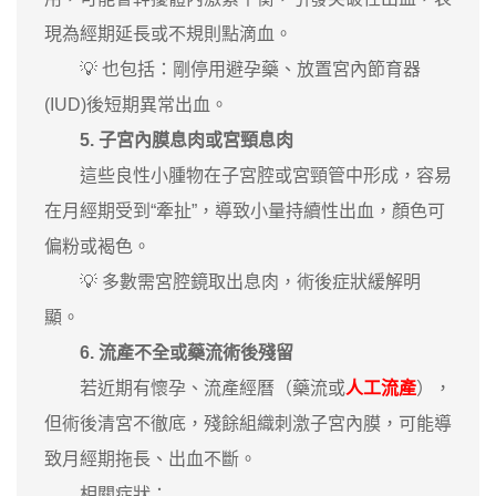
現為經期延長或不規則點滴血。
💡 也包括：剛停用避孕藥、放置宮內節育器
(IUD)後短期異常出血。
5. 子宮內膜息肉或宮頸息肉
這些良性小腫物在子宮腔或宮頸管中形成，容易
在月經期受到“牽扯”，導致小量持續性出血，顏色可
偏粉或褐色。
💡 多數需宮腔鏡取出息肉，術後症狀緩解明
顯。
6. 流產不全或藥流術後殘留
若近期有懷孕、流產經曆（藥流或
人工流產
），
但術後清宮不徹底，殘餘組織刺激子宮內膜，可能導
致月經期拖長、出血不斷。
相關症狀：