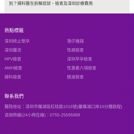
別？婦科醫生拆解症狀、檢查及深圳診療費用
熱點標籤
深圳終止懷孕
落仔幾錢
深圳藥流
性病檢查
HPV檢查
深圳早孕檢查
AMH檢查
性激素六項檢查
婦科檢查
精液檢查
聯系我們
醫院地址：深圳市羅湖區紅桂路1018號(離羅湖口岸10分鍾路程)
咨詢熱線(24小時在線)：0755-25595888