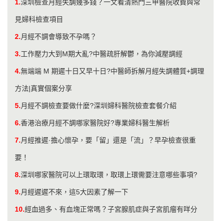
1.
深圳檢查月經失調幾多錢？一文看清熱門三甲醫院收費與常
見婦科檢查項目
2.
月經不調會導致不孕嗎？
3.
工作壓力大到M期大亂?中醫疏肝解鬱，為你減壓調經
4.
無端端 M 期遲十日又早十日?中醫師拆解月經失調體質+調理
方法|真實個案分享
5.
月經不調檢查要做什麼?深圳婦科醫院檢查套餐介紹
6.
香港治療月經不調哪家醫院好?專業婦科醫生解析
7.
月經推遲·擔心懷孕，要「留」還是「流」？早孕檢查很重
要！
8.
深圳哪家醫院可以上環取環，取環上環需要注意哪些事項?
9.
月經遲遲不來，這5大因素了解一下
10.
經血過多、有血塊正常嗎？子宮腺肌症與子宮肌瘤有咩分