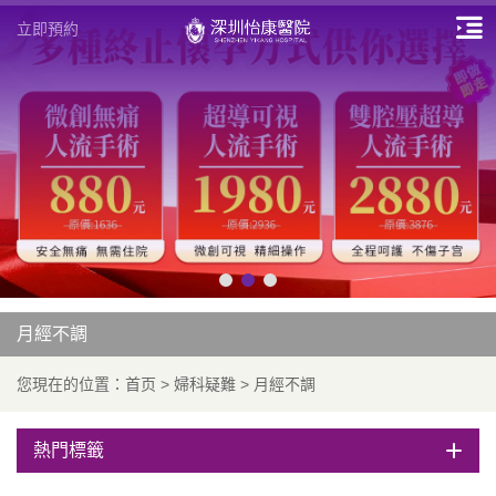
立即預約
月經不調
您現在的位置：
首页
>
婦科疑難
>
月經不調
熱門標籤