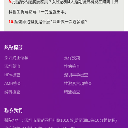
9.
月經後私處痕癢發臭？女性必知4大經期後婦科炎症陷阱｜婦
科醫生拆解點解「一完經就出事」
10.
超聲卵泡監測是什麼?深圳做一次幾多錢?
熱點標籤
深圳終止懷孕
落仔幾錢
深圳藥流
性病檢查
HPV檢查
深圳早孕檢查
AMH檢查
性激素六項檢查
婦科檢查
精液檢查
聯系我們
醫院地址：深圳市羅湖區紅桂路1018號(離羅湖口岸10分鍾路程)