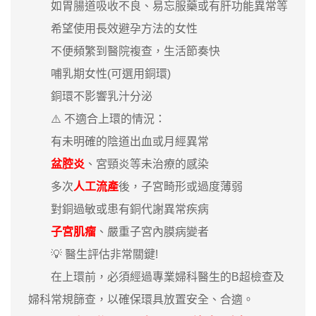
如胃腸道吸收不良、易忘服藥或有肝功能異常等
希望使用長效避孕方法的女性
不便頻繁到醫院複查，生活節奏快
哺乳期女性(可選用銅環)
銅環不影響乳汁分泌
⚠️ 不適合上環的情況：
有未明確的陰道出血或月經異常
盆腔炎
、宮頸炎等未治療的感染
多次
人工流產
後，子宮畸形或過度薄弱
對銅過敏或患有銅代謝異常疾病
子宮肌瘤
、嚴重子宮內膜病變者
💡 醫生評估非常關鍵!
在上環前，必須經過專業婦科醫生的B超檢查及
婦科常規篩查，以確保環具放置安全、合適。