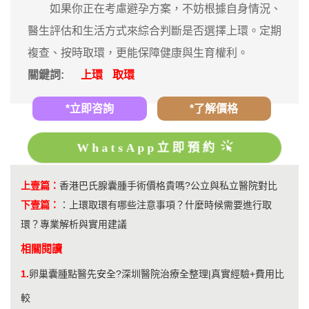
如果你正在考慮避孕方案，不妨根據自身情況、
醫生評估和生活方式來綜合判斷是否選擇上環。定期
複查、按時取環，更能保障健康與生育權利。
關鍵詞:
上環
取環
*立即咨詢
*了解價格
WhatsApp立即預約
上壹篇：
香港巴氏腺囊腫手術價格貴嗎?公立與私立醫院對比
下壹篇：
：
上環取環有哪些注意事項？什麼時候需要進行取
環？專業解析與實用建議
相關閱讀
1.
卵巢囊腫點醫先安全?深圳醫院治療全整理|真實經驗+費用比
較