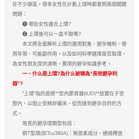
在不少誤區。很多女性在計劃上環時都會問兩個關鍵
問題：
❶ 哪些女性適合上環?
❷ 上環後可以一直不取嗎?
本文將全面解析上環的適用對象、避孕機制、使
用年限、可能副作用，以及如何科學選擇是否取環，
為女性朋友提供清晰、實用的避孕知識參考。
一、什么是上環?為什么被稱為“長效避孕利
器”?
“上環”指的是將**宮內節育器(IUD)**放置在子宮
腔內，以阻止受精卵著床，從而達到避孕目的的方
式。
常見的避孕環類型包括：
銅T型環(如Tcu380A)：無激素成分，通過釋放