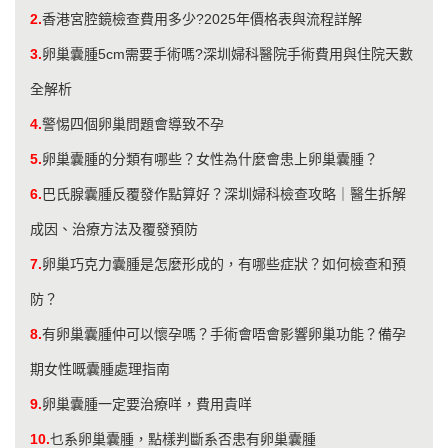
2.
香港宮腔鏡檢查費用多少?2025年價格表與流程詳解
3.
卵巢囊腫5cm需要手術嗎?深圳婦科醫院手術費用與住院天數
全解析
4.
警惕四個卵巢問題會導致不孕
5.
卵巢囊腫的分類有哪些？女性為什麼會患上卵巢囊腫？
6.
巴氏腺囊腫反覆發作點算好？深圳婦科檢查攻略｜醫生拆解
成因、治療方法及覆發預防
7.
卵巢巧克力囊腫是怎麼形成的，有哪些症狀？如何檢查和預
防？
8.
有卵巢囊腫仲可以懷孕嗎？手術會唔會影響卵巢功能？備孕
期女性嘅囊腫處理指南
9.
卵巢囊腫一定要治療咩，費用貴咩
10.
乜系卵巢囊腫，點樣判斷系否患有卵巢囊腫