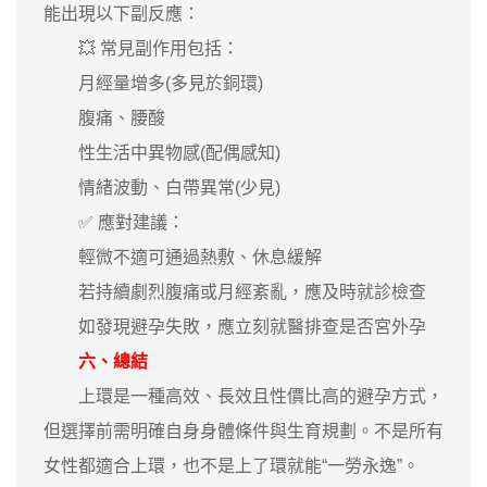
能出現以下副反應：
💥 常見副作用包括：
月經量增多(多見於銅環)
腹痛、腰酸
性生活中異物感(配偶感知)
情緒波動、白帶異常(少見)
✅ 應對建議：
輕微不適可通過熱敷、休息緩解
若持續劇烈腹痛或月經紊亂，應及時就診檢查
如發現避孕失敗，應立刻就醫排查是否宮外孕
六、總結
上環是一種高效、長效且性價比高的避孕方式，
但選擇前需明確自身身體條件與生育規劃。不是所有
女性都適合上環，也不是上了環就能“一勞永逸”。