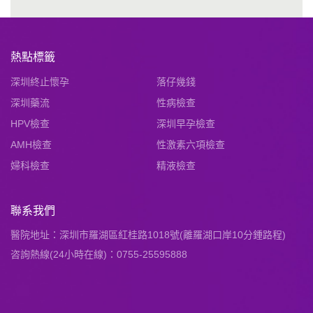
熱點標籤
深圳終止懷孕
落仔幾錢
深圳藥流
性病檢查
HPV檢查
深圳早孕檢查
AMH檢查
性激素六項檢查
婦科檢查
精液檢查
聯系我們
醫院地址：深圳市羅湖區紅桂路1018號(離羅湖口岸10分鍾路程)
咨詢熱線(24小時在線)：0755-25595888