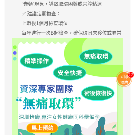
“嵌頓”現象，導致取環困難或宮腔粘連
✅ 建議定期複查：
上環後1個月檢查環位
每年進行一次B超檢查，確保環具未移位或異常
11
立即
預約