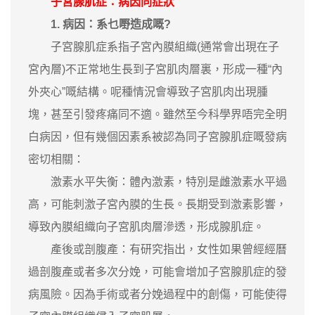
子宮腺肌症：病因同症狀
1. 病因：系乜嘢造成嘅?
子宮腺肌症系指子宮內膜組織(通常會出現在子
宮內層)不正常地生長到子宮肌肉層裏，形成一種“內
外夾心”嘅結構。呢種情況會導致子宮肌肉出現腫
塊，甚至引發疼痛同不適。雖然至今科學界唔完全明
白病因，但有幾個因素系被認為同子宮腺肌症嘅發病
密切相關：
激素水平失衡：體內激素，特別是雌激素水平過
高，可能刺激子宮內膜的生長。長期受到激素影響，
導致內膜組織向子宮肌肉層滲透，形成腺肌症。
產後或剖腹產：有研究指出，女性如果曾經經曆
過剖腹產或者多次分娩，可能會增加子宮腺肌症的發
病風險。因為手術或者分娩過程中的創傷，可能使得