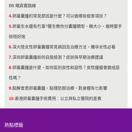
BB 嘅真實路線
4.
卵巢囊腫的常見原因是什麼？可以做哪些檢查項目？
5.
卵巢生水瘤有冇事?醫生教你分囊腫類型、睇大小，幾時要手
術唔好拖
6.
深大陸女性卵巢囊腫常見病因及治療方法，備孕女性必看
7.
深圳卵巢囊腫如何自我檢測？症狀與早期治療建議
8.
卵巢囊腫是什麼，如何區別良性和惡性？良性腫瘤會變成惡
性嗎？
9.
點解會患卵巢囊腫，點樣防御治療，對身體有乜影響
10.
香港卵巢囊腫手術費用：公立與私立醫院的差異
熱點標籤