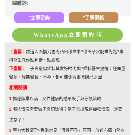
關鍵詞:
*立即咨詢
*了解價格
WhatsApp立即預約
上壹篇：
陰道入面摸到舊肉凸出係咩事?係咪子宮脫垂先兆?專
科醫生教你點判斷、點處理
下壹篇：
：
子宮瘜肉症狀其實好唔明顯?婦科醫生提醒：經血量
變多、經期變長、不孕，都可能係背後嘅隱形原因
相關閱讀
1.
揭秘卵巢疾病：女性健康的隱形殺手與守護策略
2.
哪些情況需要做子宮切除術？當子宮出現這幾種情況一定要
注意了！
3.
壓力大難懷孕?香港常見「假性不孕」原因，放鬆心情自然有