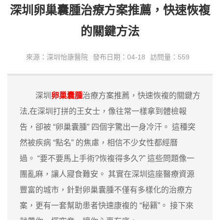
深圳卵巢囊腫治療方案推薦，快速恢複
的關鍵方法
來源：深圳怡康醫院
發布日期：04-18
訪問量：559
深圳
卵巢囊腫
治療方案推薦，快速恢複的關鍵方
法,在深圳打拼的王女士，像往常一樣拿到體檢報
告，卻被 “卵巢囊腫” 四個字驚出一身冷汗。 這種突
然被疾病 “點名” 的焦慮，相信不少女性都經曆
過。 “要不要馬上手術?恢複得多久?” 這些問題像一
團亂麻，讓人寢食難安。 其實在深圳這座醫療資源
豐富的城市，針對卵巢囊腫不僅有多樣化的治療方
案，更有一套幫助患者快速康複的 “秘籍”。 接下來