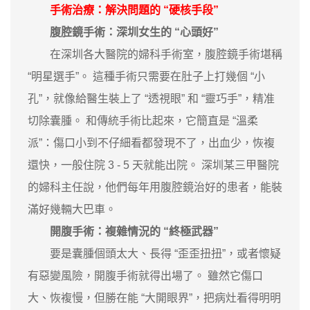
手術治療：解決問題的 “硬核手段”
腹腔鏡手術：深圳女生的 “心頭好”
在深圳各大醫院的婦科手術室，腹腔鏡手術堪稱
“明星選手”。 這種手術只需要在肚子上打幾個 “小
孔”，就像給醫生裝上了 “透視眼” 和 “靈巧手”，精准
切除囊腫。 和傳統手術比起來，它簡直是 “溫柔
派”：傷口小到不仔細看都發現不了，出血少，恢複
還快，一般住院 3 - 5 天就能出院。 深圳某三甲醫院
的婦科主任說，他們每年用腹腔鏡治好的患者，能裝
滿好幾輛大巴車。
開腹手術：複雜情況的 “終極武器”
要是囊腫個頭太大、長得 “歪歪扭扭”，或者懷疑
有惡變風險，開腹手術就得出場了。 雖然它傷口
大、恢複慢，但勝在能 “大開眼界”，把病灶看得明明