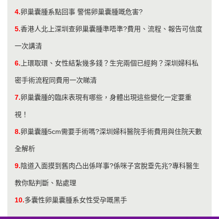
4.
卵巢囊腫系點回事 警惕卵巢囊腫嘅危害?
5.
香港人北上深圳查卵巢囊腫準唔準?費用、流程、報告可信度
一次講清
6.
上環取環、女性結紮幾多錢？生完兩個已經夠？深圳婦科私
密手術流程同費用一次睇清
7.
卵巢囊腫的臨床表現有哪些，身體出現這些變化一定要重
視！
8.
卵巢囊腫5cm需要手術嗎?深圳婦科醫院手術費用與住院天數
全解析
9.
陰道入面摸到舊肉凸出係咩事?係咪子宮脫垂先兆?專科醫生
教你點判斷、點處理
10.
多囊性卵巢囊腫系女性受孕嘅黑手