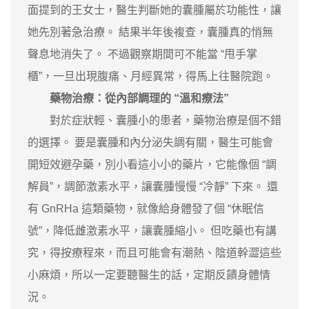
面提到的王女士，醫生判斷她的囊腫屬於功能性，讓
她先別著急治療。 結果半年後複查，囊腫真的悄無
聲息地消失了。 不過觀察期間可不能當 “甩手掌
櫃”，一旦出現腹痛、月經異常，得馬上往醫院跑。
藥物治療：從內部調理的 “溫和療法”
對於症狀輕、囊腫小的患者，藥物治療是個不錯
的選擇。 要是囊腫和內分泌失調有關，醫生可能會
開短效避孕藥，別小看這小小的藥片，它能像個 “調
解員”，調節激素水平，讓囊腫慢慢 “冷靜” 下來。 還
有 GnRHa 這類藥物，就像給身體發了個 “休眠信
號”，降低雌激素水平，讓囊腫縮小。 但吃藥也有講
究，得按療程來，而且可能會有潮熱、陰道幹澀這些
小麻煩，所以一定要聽醫生的話，定期反饋身體情
況。