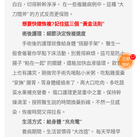
白白，切得幹幹淨淨。 在一些複雜病例中，這種 “大
刀闊斧” 的方式反而更保險。
想要快速恢複?記住這三個 “黃金法則”
術後護理：細節決定恢複速度
手術後的護理就像給身體 “搭腳手架”。 醫生一
般會催著你早點下床活動，別覺得麻煩，這可是防止
11
立即
腸子 “粘在一起” 的關鍵，還能加快血液循環。 飲食
預約
上也有講究，剛做完手術先喝點小米粥、吃點雞蛋羹
“安撫” 腸胃，等身體緩過來了，再大口吃肉、多吃蔬
菜水果補充營養。 傷口護理更是重中之重，保持幹
燥清潔，按照醫生說的時間換藥拆線，不然一旦感
染，恢複時間又得拉長。
生活方式：給身體 “充充電”
養病期間，生活習慣得 “大改造”。 每天早睡早