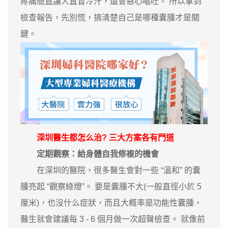
疼痛簡直讓人直冒冷汗，還會惡心嘔吐。 所以拿到
檢查報告，先別慌，搞清楚自己是哪種囊腫才是關
鍵。
深圳醫生都怎么治? 三大方案各有門道
定期觀察：給身體自我修複的機會
在深圳的醫院，很多醫生會對一些 “溫和” 的囊
腫亮起 “觀察綠燈”。 要是囊腫不大(一般直徑小於 5
厘米)，也沒什么症狀，而且大概率是功能性囊腫，
醫生就會建議每 3 - 6 個月做一次超聲檢查。 就像前