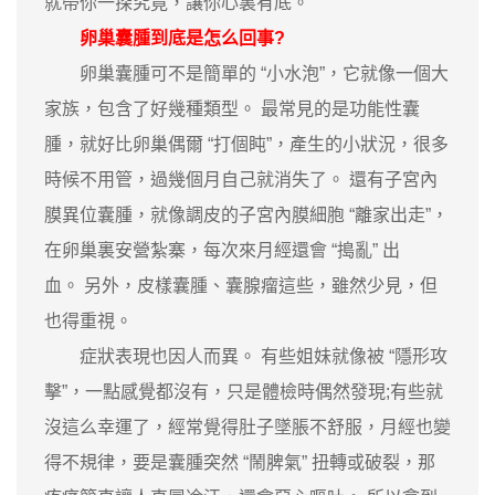
就帶你一探究竟，讓你心裏有底。
卵巢囊腫到底是怎么回事?
卵巢囊腫可不是簡單的 “小水泡”，它就像一個大
家族，包含了好幾種類型。 最常見的是功能性囊
腫，就好比卵巢偶爾 “打個盹”，產生的小狀況，很多
時候不用管，過幾個月自己就消失了。 還有子宮內
膜異位囊腫，就像調皮的子宮內膜細胞 “離家出走”，
在卵巢裏安營紮寨，每次來月經還會 “搗亂” 出
血。 另外，皮樣囊腫、囊腺瘤這些，雖然少見，但
也得重視。
症狀表現也因人而異。 有些姐妹就像被 “隱形攻
擊”，一點感覺都沒有，只是體檢時偶然發現;有些就
沒這么幸運了，經常覺得肚子墜脹不舒服，月經也變
得不規律，要是囊腫突然 “鬧脾氣” 扭轉或破裂，那