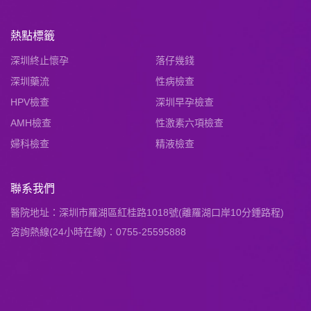
熱點標籤
深圳終止懷孕
落仔幾錢
深圳藥流
性病檢查
HPV檢查
深圳早孕檢查
AMH檢查
性激素六項檢查
婦科檢查
精液檢查
聯系我們
醫院地址：深圳市羅湖區紅桂路1018號(離羅湖口岸10分鍾路程)
咨詢熱線(24小時在線)：0755-25595888