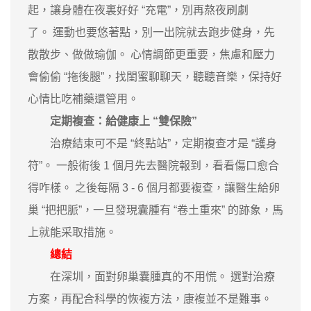
起，讓身體在夜裏好好 “充電”，別再熬夜刷劇
了。 運動也要悠著點，別一出院就去跑步健身，先
散散步、做做瑜伽。 心情調節更重要，焦慮和壓力
會偷偷 “拖後腿”，找閨蜜聊聊天，聽聽音樂，保持好
心情比吃補藥還管用。
定期複查：給健康上 “雙保險”
治療結束可不是 “終點站”，定期複查才是 “護身
符”。 一般術後 1 個月先去醫院報到，看看傷口愈合
得咋樣。 之後每隔 3 - 6 個月都要複查，讓醫生給卵
巢 “把把脈”，一旦發現囊腫有 “卷土重來” 的跡象，馬
上就能采取措施。
總結
在深圳，面對卵巢囊腫真的不用慌。 選對治療
方案，再配合科學的恢複方法，康複並不是難事。