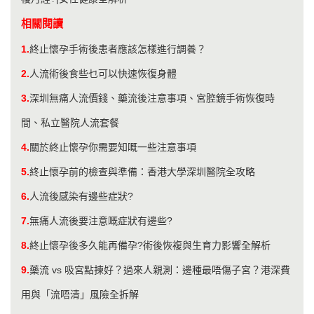
相關閱讀
1.
終止懷孕手術後患者應該怎樣進行調養？
2.
人流術後食些乜可以快速恢復身體
3.
深圳無痛人流價錢、藥流後注意事項、宮腔鏡手術恢復時
間、私立醫院人流套餐
4.
關於終止懷孕你需要知嘅一些注意事項
5.
終止懷孕前的檢查與準備：香港大學深圳醫院全攻略
6.
人流後感染有邊些症狀?
7.
無痛人流後要注意嘅症狀有邊些?
8.
終止懷孕後多久能再備孕?術後恢複與生育力影響全解析
9.
藥流 vs 吸宮點揀好？過來人親測：邊種最唔傷子宮？港深費
用與「流唔清」風險全拆解