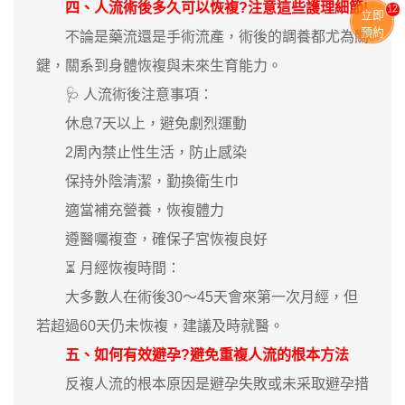
四、人流術後多久可以恢複?注意這些護理細節!
13
立即
預約
不論是藥流還是手術流產，術後的調養都尤為關
鍵，關系到身體恢複與未來生育能力。
🩺 人流術後注意事項：
休息7天以上，避免劇烈運動
2周內禁止性生活，防止感染
保持外陰清潔，勤換衛生巾
適當補充營養，恢複體力
遵醫囑複查，確保子宮恢複良好
⏳ 月經恢複時間：
大多數人在術後30～45天會來第一次月經，但
若超過60天仍未恢複，建議及時就醫。
五、如何有效避孕?避免重複人流的根本方法
反複人流的根本原因是避孕失敗或未采取避孕措