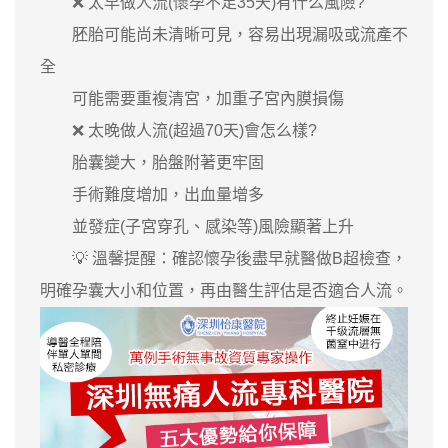
❌ 太早做人流(懷孕不足35天)有什么風險?
胚胎可能尚未清晰可見，容易出現漏吸或流產不
全
可能需要重複清宮，加重子宮內膜損傷
❌ 太晚做人流(超過70天)會怎么樣?
胎囊變大，胎盤附著更牢固
手術難度增加，出血量增多
並發症(子宮穿孔、感染等)風險顯著上升
💡 溫馨提醒：確認懷孕後盡早就醫做B超檢查，
明確孕囊大小和位置，再由醫生評估是否適合人流。