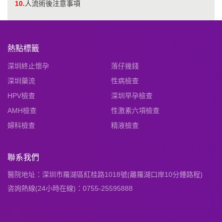
10.
人流術後注意事項
熱點標籤
深圳終止懷孕
落仔幾錢
深圳藥流
性病檢查
HPV檢查
深圳早孕檢查
AMH檢查
性激素六項檢查
婦科檢查
精液檢查
聯系我們
醫院地址：深圳市羅湖區紅桂路1018號(離羅湖口岸10分鍾路程)
咨詢熱線(24小時在線)：0755-25595888