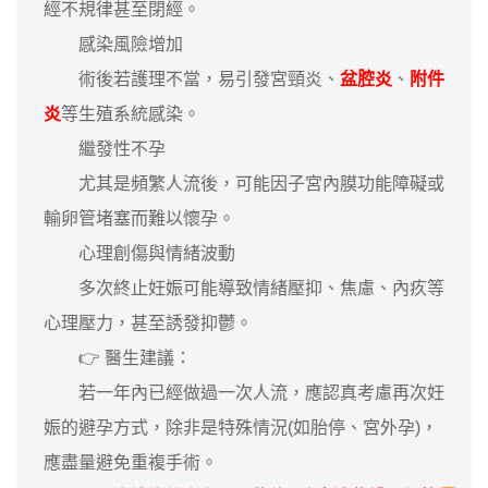
經不規律甚至閉經。
感染風險增加
術後若護理不當，易引發宮頸炎、
盆腔炎
、
附件
炎
等生殖系統感染。
繼發性不孕
尤其是頻繁人流後，可能因子宮內膜功能障礙或
輸卵管堵塞而難以懷孕。
心理創傷與情緒波動
多次終止妊娠可能導致情緒壓抑、焦慮、內疚等
心理壓力，甚至誘發抑鬱。
👉 醫生建議：
若一年內已經做過一次人流，應認真考慮再次妊
娠的避孕方式，除非是特殊情況(如胎停、宮外孕)，
應盡量避免重複手術。