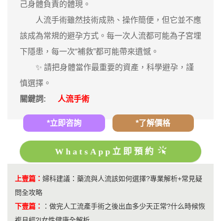
己身體負責的體現。
人流手術雖然技術成熟、操作簡便，但它並不應
該成為常規的避孕方式。每一次人流都可能為子宮埋
下隱患，每一次“補救”都可能帶來遺憾。
✨ 請把身體當作最重要的資產，科學避孕，謹
慎選擇。
關鍵詞:
人流手術
*立即咨詢
*了解價格
WhatsApp立即預約
上壹篇：
婦科建議：藥流與人流該如何選擇?專業解析+常見疑
問全攻略
下壹篇：
：
做完人工流產手術之後出血多少天正常?什么時候恢
複月經?|女性健康全解析