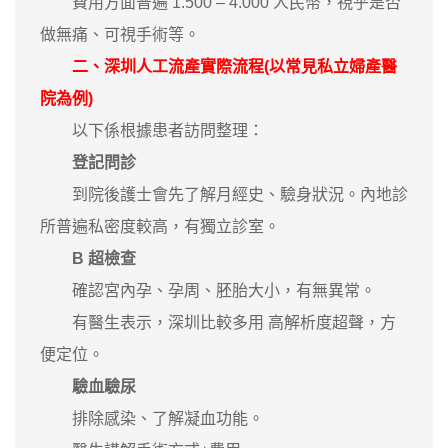
費用方面普遍 1.500 – 4.000 人民幣，視乎是否
做無痛、可視手術等。
二、深圳人工流產實際流程(以常見私立婦產醫
院為例)
以下係根據患者訪問整理：
登記問診
到院後護士會先了解月經史、驗身狀況。內地診
所普遍私密度較高，有獨立診室。
B 超檢查
確認宮內孕、孕周、胚胎大小，有無異常。
有醫生表示，深圳比較多用 高解析度超聲，方
便定位。
驗血驗尿
排除感染、了解凝血功能。