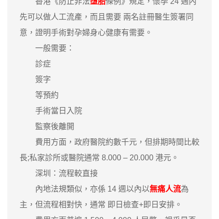
香港《防止非法
墮胎
條例》規定，懷孕 24 週內
先可以做人工流產，而且需要 兩名註冊醫生簽署同
意，證明手術對孕婦身心健康有需要。
一般需要：
診症
簽字
等預約
手術當日入院
監察後離開
費用方面，政府醫院約數千元，但排期時間比較
長;私家診所或醫院通常 8.000 – 20.000 港元。
深圳：流程較直接
內地法規類似，亦係 14 週以內以
無痛人流
為
主，但流程相對快，通常 即日檢查+即日安排。