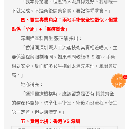
「我本身驚痛，但無痛人流真係幾好。我瞓咗一
下就完成。不過術後開藥多啲，要記得乖乖食。」
四、醫生專業角度：兩地手術安全性類似，但重
點係「孕周」+「醫療質素」
深圳婦產科醫生 張芷晴 指出：
「香港同深圳嘅人工流產技術其實相差唔大，主
要係流程與限制唔同。如果孕周較細(6–9 週)，手術
相對安全。反而好多女生拖到太遲先處理，風險會提
高。」
11
立即
她亦補充：
預約
「選擇醫療機構時，應該留意是否有 資質齊全
的婦產科醫師、標準化手術室、術後消炎流程。便宜
唔一定差，但要睇清楚。」
五、費用比拼：香港 VS 深圳