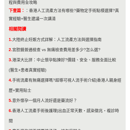
程與費用全攻略
下壹篇：
：
香港人工流產方法有哪些?藥物定手術點樣選擇?真
實經驗+醫生建議一次講清
相關閱讀
1.
大陸終止妊娠方式詳解：人工流產方法與選擇指南
2.
宮腔鏡普通檢查 vs 無痛檢查費用差多少?怎么選?
3.
港深大比拼：中止懷孕點揀好?價錢、安全、服務全面比較
(醫生+患者真實經驗)
4.
手術流產有無痛選擇嗎?超導可視人流手術介紹|香港人親身經
歷+實用貼士
5.
意外懷孕一個月人流好還是藥流好？
6.
香港人工流產手術後護理|出血正常天數・感染徵兆・複診時
間