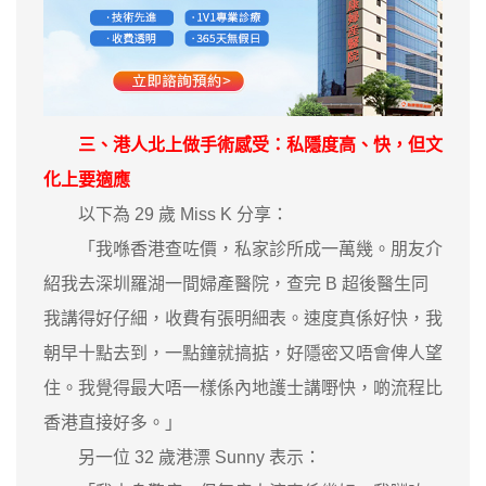
三、港人北上做手術感受：私隱度高、快，但文
化上要適應
以下為 29 歲 Miss K 分享：
「我喺香港查咗價，私家診所成一萬幾。朋友介
紹我去深圳羅湖一間婦產醫院，查完 B 超後醫生同
我講得好仔細，收費有張明細表。速度真係好快，我
朝早十點去到，一點鐘就搞掂，好隱密又唔會俾人望
住。我覺得最大唔一樣係內地護士講嘢快，啲流程比
香港直接好多。」
另一位 32 歲港漂 Sunny 表示：