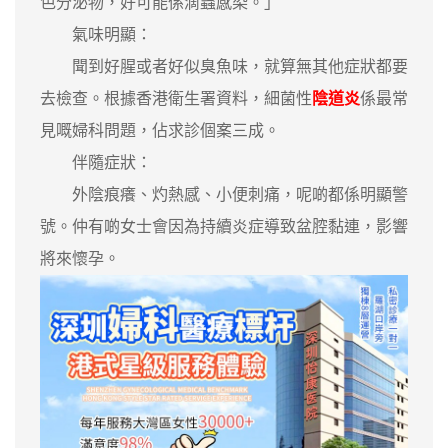
色分泌物，好可能係滴蟲感染。」
氣味明顯：
聞到好腥或者好似臭魚味，就算無其他症狀都要
去檢查。根據香港衛生署資料，細菌性
陰道炎
係最常
見嘅婦科問題，佔求診個案三成。
伴隨症狀：
外陰痕癢、灼熱感、小便刺痛，呢啲都係明顯警
號。仲有啲女士會因為持續炎症導致盆腔黏連，影響
將來懷孕。