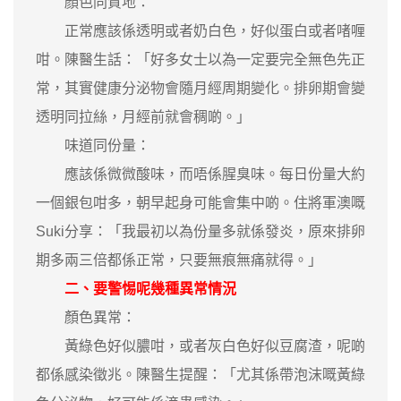
顏色同質地：
正常應該係透明或者奶白色，好似蛋白或者啫喱
咁。陳醫生話：「好多女士以為一定要完全無色先正
常，其實健康分泌物會隨月經周期變化。排卵期會變
透明同拉絲，月經前就會稠啲。」
味道同份量：
應該係微微酸味，而唔係腥臭味。每日份量大約
一個銀包咁多，朝早起身可能會集中啲。住將軍澳嘅
Suki分享：「我最初以為份量多就係發炎，原來排卵
期多兩三倍都係正常，只要無痕無痛就得。」
二、要警惕呢幾種異常情況
顏色異常：
黃綠色好似膿咁，或者灰白色好似豆腐渣，呢啲
都係感染徵兆。陳醫生提醒：「尤其係帶泡沫嘅黃綠