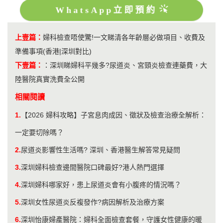
WhatsApp立即預約
上壹篇：
婦科檢查唔使驚!一文睇清各年齡層必做項目、收費及
準備事項(香港|深圳對比)
下壹篇：
：
深圳睇婦科平幾多?尿道炎、宮頸炎檢查連藥費，大
陸醫院真實洗費全公開
相關閱讀
1.
【2026 婦科攻略】子宮息肉成因、徵狀及檢查治療全解析：
一定要切除嗎？
2.
尿道炎影響性生活嗎? 深圳、香港醫生解答常見疑問
3.
深圳婦科檢查邊間醫院口碑最好?港人熱門選擇
4.
深圳婦科哪家好，患上尿道炎會有小腹疼的情況嗎？
5.
深圳女性尿道炎反複發作?病因解析及治療方案
6.
深圳怡康婦產醫院：婦科全面檢查套餐，守護女性健康的暖