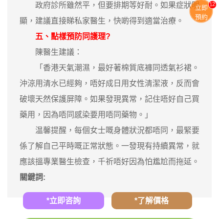
13
政府診所雖然平，但要排期等好耐。如果症狀明
立即
預約
顯，建議直接睇私家醫生，快啲得到適當治療。
五、點樣預防同護理?
陳醫生建議：
「香港天氣潮濕，最好著棉質底褲同透氣衫裙。
沖涼用清水已經夠，唔好成日用女性清潔液，反而會
破壞天然保護屏障。如果發現異常，記住唔好自己買
藥用，因為唔同感染要用唔同藥物。」
温馨提醒，每個女士嘅身體狀況都唔同，最緊要
係了解自己平時嘅正常狀態。一發現有持續異常，就
應該搵專業醫生檢查，千祈唔好因為怕尷尬而拖延。
關鍵詞:
*立即咨詢
*了解價格