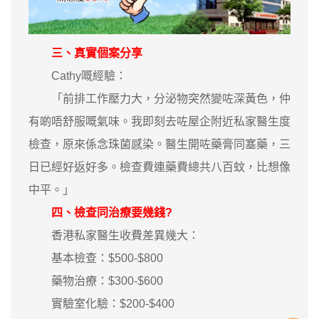
三、真實個案分享
Cathy嘅經驗：
「前排工作壓力大，分泌物突然變咗深黃色，仲
有啲唔舒服嘅氣味。我即刻去咗屋企附近私家醫生度
檢查，原來係念珠菌感染。醫生開咗藥膏同塞藥，三
日已經好返好多。檢查費連藥費總共八百蚊，比想像
中平。」
四、檢查同治療要幾錢?
香港私家醫生收費差異幾大：
基本檢查：$500-$800
藥物治療：$300-$600
實驗室化驗：$200-$400